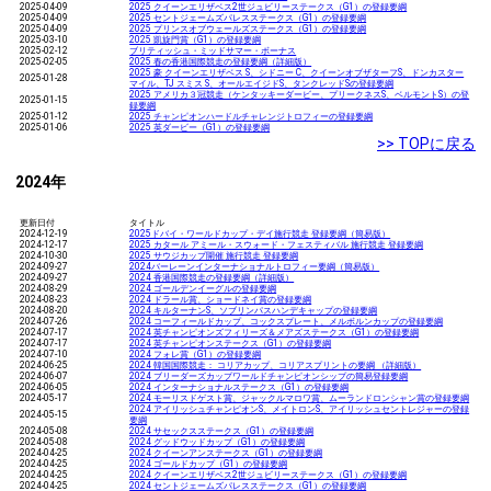
2025-04-09
2025 クイーンエリザベス2世ジュビリーステークス（G1）の登録要綱
2025-04-09
2025 セントジェームズパレスステークス（G1）の登録要綱
2025-04-09
2025 プリンスオブウェールズステークス（G1）の登録要綱
2025-03-10
2025 凱旋門賞（G1）の登録要綱
2025-02-12
ブリティッシュ・ミッドサマー・ボーナス
2025-02-05
2025 春の香港国際競走の登録要綱（詳細版）
2025 豪 クイーンエリザベス S、シドニー C、クイーンオブザターフS、ドンカスター
2025-01-28
マイル、TJ スミス S、オールエイジドS、タンクレッドSの登録要綱
2025 アメリカ３冠競走（ケンタッキーダービー、プリークネスS、ベルモントS）の登
2025-01-15
録要綱
2025-01-12
2025 チャンピオンハードルチャレンジトロフィーの登録要綱
2025-01-06
2025 英ダービー（G1）の登録要綱
>> TOPに戻る
2024年
更新日付
タイトル
2024-12-19
2025ドバイ・ワールドカップ・デイ施行競走 登録要綱（簡易版）
2024-12-17
2025 カタール アミール・スウォード・フェスティバル 施行競走 登録要綱
2024-10-30
2025 サウジカップ開催 施行競走 登録要綱
2024-09-27
2024バーレーンインターナショナルトロフィー要綱（簡易版）
2024-09-27
2024 香港国際競走の登録要綱（詳細版）
2024-08-29
2024 ゴールデンイーグルの登録要綱
2024-08-23
2024 ドラール賞、ショードネイ賞の登録要綱
2024-08-20
2024 キルターナンS、ソブリンパスハンデキャップの登録要綱
2024-07-26
2024 コーフィールドカップ、コックスプレート、メルボルンカップの登録要綱
2024-07-17
2024 英チャンピオンズフィリーズ＆メアズステークス（G1）の登録要綱
2024-07-17
2024 英チャンピオンステークス（G1）の登録要綱
2024-07-10
2024 フォレ賞（G1）の登録要綱
2024-06-25
2024 韓国国際競走： コリアカップ、コリアスプリントの要綱 （詳細版）
2024-06-07
2024 ブリーダーズカップワールドチャンピオンシップの簡易登録要綱
2024-06-05
2024 インターナショナルステークス（G1）の登録要綱
2024-05-17
2024 モーリスドゲスト賞、ジャックルマロワ賞、ムーランドロンシャン賞の登録要綱
2024 アイリッシュチャンピオンS、メイトロンS、アイリッシュセントレジャーの登録
2024-05-15
要綱
2024-05-08
2024 サセックスステークス（G1）の登録要綱
2024-05-08
2024 グッドウッドカップ（G1）の登録要綱
2024-04-25
2024 クイーンアンステークス（G1）の登録要綱
2024-04-25
2024 ゴールドカップ（G1）の登録要綱
2024-04-25
2024 クイーンエリザベス2世ジュビリーステークス（G1）の登録要綱
2024-04-25
2024 セントジェームズパレスステークス（G1）の登録要綱