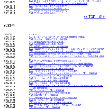
2023 豪 クイーンエリザベス S、シドニー C、クイーンオブザターフS、ドンカスター
2023-01-27
マイル、TJ スミス S、オールエイジドS、タンクレッドSの登録要綱
2023-01-11
2023 ベルモントステークスの登録について
2023-01-11
2023 プリークネスステークスの登録について
2023-01-11
2023 ケンタッキーダービーの登録について
2023-01-11
2023 アメリカ３冠競走の登録について
>> TOPに戻る
2022年
更新日付
タイトル
2022-12-27
2023ドバイ・ワールドカップ・デイ施行競走 登録要綱（簡易版）
2022-12-09
2023 サウジカップ開催施行競走 登録要綱
2022-10-06
2022 香港国際競走の登録要綱（詳細版）
2022-09-30
2022 香港国際競走の登録要綱（簡易版）
2022-09-03
2022 豪NSW ゴールデンイーグルの登録要綱
2022-08-02
2022 ダニエルウィルデンシュタイン賞、ドラール賞、フォレ賞、オペラ賞の登録要綱
2022-08-01
2022 ドーヴィル大賞、ヴェルメイユ賞、フォワ賞、ニエル賞、パン賞の登録要綱
2022-07-28
2022 韓国国際競走： コリアカップ、コリアスプリントの要綱 （詳細版）
2022 コーフィールドカップ、コックスプレート、メルボルンカップの登録要綱（簡易
2022-07-08
版）
2022-06-13
2022 アメリカ 芝三冠競走、牝馬芝三冠競走の登録について
2022-06-09
2022韓国国際競走： コリアカップ、コリアスプリントの要綱 （簡易版）
2022-05-30
2022 英チャンピオンズフィリーズ＆メアズステークス（G1）の登録要綱
2022-05-30
2022 英チャンピオンステークス（G1）の登録要綱
2022-05-30
2022 インターナショナルステークス（G1）の登録要綱
2022-05-30
2022 キングジョージVI世＆クイーンエリザベスステークス（G1）の登録要綱
2022-05-20
2022 ムーランドロンシャン賞（G1）の登録要綱
2022-05-20
2022 ジャックルマロワ賞（G1）の登録要綱
2022-05-20
2022 モーリスドゲスト賞（G1）の登録要綱
2022-05-16
2022 サセックスステークス（G1）の登録要綱
2022 アイリッシュチャンピオンステークス（G1）およびアイリッシュセントレジャ
2022-05-13
ー（G1）の登録要綱
2022-05-10
2022 ジュライカップ（G1）の登録要綱
2022-05-02
2022 エクリプスステークス（G1）の登録要綱
2022-04-07
2022 凱旋門賞（G1）の登録要綱
2022-04-01
2022 プラチナジュビリーステークス（G1）の登録要綱
2022-04-01
2022 ゴールドカップ（G1）の登録要綱
2022-04-01
2022 クイーンアンステークス（G1）の登録要綱
2022-04-01
2022 プリンスオブウェールズステークス（G1）の登録要綱
2022-04-01
2022 英ダービー（G1）の登録要綱