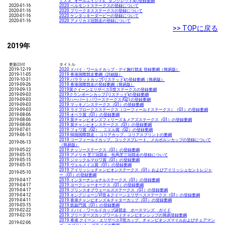
ミス S、オールエイジドS、タンクレッドSの登録要綱
2020-01-16
2020 ベルモントステークスの登録について
2020-01-16
2020 プリークネスステークスの登録について
2020-01-16
2020 ケンタッキーダービーの登録について
2020-01-16
2020 アメリカ３冠競走の登録について
>> TOPに戻る
2019年
更新日付
タイトル
2019-12-19
2020 ドバイ・ワールドカップ・デイ施行競走 登録要綱（簡易版）
2019-11-05
2019 香港国際競走要綱（詳細版）
2019-10-31
2019 バララットカップ(リステッド)の登録要綱（簡易版）
2019-09-26
2019 香港国際競走の登録要綱（簡易版）
2019-09-13
2019英クイーンエリザベスII世ステークスの登録要綱
2019-09-03
2019クランボーンカップ (リステッド)の登録要綱
2019-09-03
2019ハーバートパワーステークス (G2) の登録要綱
2019-09-03
2019 マッキノンステークス（G1）の登録要綱
2019-09-03
2019 ラドブロークスステークス（コーフィールドステークス）（G1）の登録要綱
2019-08-06
2019 オペラ賞（G1）の登録要綱
2019-08-06
2019 英チャンピオンズフィリーズ＆メアズステークス（G1）の登録要綱
2019-08-06
2019 英チャンピオンステークス（G1）の登録要綱
2019-07-01
2019 フォワ賞（G2）、ニエル賞（G2）の登録要綱
2019-06-13
2019 韓国国際競走： コリアカップ、コリアスプリントの要綱
2019 コーフィールドカップ、コックスプレート、メルボルンカップの登録について
2019-06-13
（簡易版）
2019-05-22
2019 ナッソーステークス（G1）の登録要綱
2019-05-15
2019 アメリカ 芝三冠競走、牝馬芝三冠競走の登録について
2019-05-15
2019 ジャックルマロワ賞（G1）の登録要綱
2019-05-15
2019 ヴェルメイユ賞（G1）の登録要綱
2019 アイリッシュチャンピオンステークス（G1）およびアイリッシュセントレジャ
2019-05-10
ー（G1）の登録要綱
2019-04-17
2019 インターナショナルステークス（G1）の登録要綱
2019-04-17
2019 ヨークシャーオークス（G1）の登録要綱
2019-04-17
2019 プリンスオブウェールズステークス（G1）の登録要綱
2019-04-12
2019 キングジョージVI世＆クイーンエリザベスステークス（G1）の登録要綱
2019-04-11
2019 香港チャンピオンズ＆チャターカップ（G1）の登録要綱
2019-03-15
2019 凱旋門賞（G1）の登録要綱
2019-02-22
2019 ドバイ・ワールドカップ諸競走 ホースマンズ ガイド
2019-02-19
2019 ブリーダーズカップワールドチャンピオンシップの簡易登録要綱
2019 香港 クイーン・エリザベスII世カップ、チャンピオンズマイルおよびチェアマン
2019-02-06