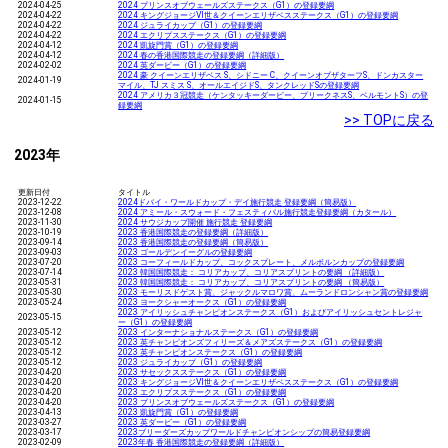
2024-04-25
2024 プリンスオブウェールズステークス（G1）の登録要綱
2024-04-22
2024 キングジョージⅥ世＆クイーンエリザベスステークス（G1）の登録要綱
2024-04-22
2024 ジュライカップ（G1）の登録要綱
2024-04-22
2024 エクリプスステークス（G1）の登録要綱
2024-04-12
2024 凱旋門賞（G1）の登録要綱
2024-04-12
2024 春の香港国際競走の登録要綱（詳細版）
2024-02-02
2024 英ダービー（G1）の登録要綱
2024 豪 クイーンエリザベス S、シドニー C、クイーンオブザターフS、ドンカスター
2024-01-19
マイル、TJ スミス S、オールエイジドS、タンクレッドSの登録要綱
2024 アメリカ３冠競走（ケンタッキーダービー、プリークネスS、ベルモントS）の登
2024-01-15
録要綱
>> TOPに戻る
2023年
更新日付
タイトル
2023-12-22
2024ドバイ・ワールドカップ・デイ施行競走 登録要綱（簡易版）
2023-12-08
2024 アミール・スウォード・フェスティバル施行競走登録要綱（カタール）
2023-11-30
2024 サウジカップ開催 施行競走 登録要綱
2023-10-19
2023 香港国際競走の登録要綱（詳細版）
2023-09-14
2023 香港国際競走の登録要綱（簡易版）
2023-09-03
2023 ゴールデンイーグルの登録要綱
2023-07-20
2023 コーフィールドカップ、コックスプレート、メルボルンカップの登録要綱
2023-07-14
2023 韓国国際競走： コリアカップ、コリアスプリントの要綱 （詳細版）
2023-05-31
2023 韓国国際競走： コリアカップ、コリアスプリントの要綱 （簡易版）
2023-05-30
2023 モーリスドゲスト賞、ジャックルマロワ賞、ムーランドロンシャン賞の登録要綱
2023-05-24
2023 ヨークシャーオークス（G1）の登録要綱
2023 アイリッシュチャンピオンステークス（G1）およびアイリッシュセントレジャ
2023-05-15
ー（G1）の登録要綱
2023-05-12
2023 インターナショナルステークス（G1）の登録要綱
2023-05-12
2023 英チャンピオンズフィリーズ＆メアズステークス（G1）の登録要綱
2023-05-12
2023 英チャンピオンステークス（G1）の登録要綱
2023-05-12
2023 ジュライカップ（G1）の登録要綱
2023-04-20
2023 サセックスステークス（G1）の登録要綱
2023-04-20
2023 キングジョージⅥ世＆クイーンエリザベスステークス（G1）の登録要綱
2023-04-20
2023 エクリプスステークス（G1）の登録要綱
2023-04-20
2023 プリンスオブウェールズステークス（G1）の登録要綱
2023-04-13
2023 凱旋門賞（G1）の登録要綱
2023-03-27
2023 英ダービー（G1）の登録要綱
2023-03-17
2023ブリーダーズカップワールドチャンピオンシップの簡易登録要綱
2023-02-09
2023年春 香港国際競走の登録要綱（詳細版）