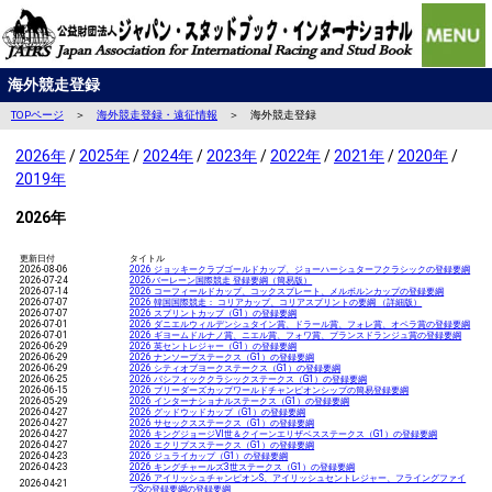
海外競走登録
TOPページ
＞
海外競走登録・遠征情報
＞ 海外競走登録
2026年
/
2025年
/
2024年
/
2023年
/
2022年
/
2021年
/
2020年
/
2019年
2026年
更新日付
タイトル
2026-08-06
2026 ジョッキークラブゴールドカップ、ジョーハーシュターフクラシックの登録要綱
2026-07-24
2026バーレーン国際競走 登録要綱（簡易版）
2026-07-14
2026 コーフィールドカップ、コックスプレート、メルボルンカップの登録要綱
2026-07-07
2026 韓国国際競走： コリアカップ、コリアスプリントの要綱 （詳細版）
2026-07-07
2026 スプリントカップ（G1）の登録要綱
2026-07-01
2026 ダニエルウィルデンシュタイン賞、ドラール賞、フォレ賞、オペラ賞の登録要綱
2026-07-01
2026 ギヨームドルナノ賞、ニエル賞、フォワ賞、プランスドランジュ賞の登録要綱
2026-06-29
2026 英セントレジャー（G1）の登録要綱
2026-06-29
2026 ナンソープステークス（G1）の登録要綱
2026-06-29
2026 シティオブヨークステークス（G1）の登録要綱
2026-06-25
2026 パシフィッククラシックステークス（G1）の登録要綱
2026-06-15
2026 ブリーダーズカップワールドチャンピオンシップの簡易登録要綱
2026-05-29
2026 インターナショナルステークス（G1）の登録要綱
2026-04-27
2026 グッドウッドカップ（G1）の登録要綱
2026-04-27
2026 サセックスステークス（G1）の登録要綱
2026-04-27
2026 キングジョージⅥ世＆クイーンエリザベスステークス（G1）の登録要綱
2026-04-27
2026 エクリプスステークス（G1）の登録要綱
2026-04-23
2026 ジュライカップ（G1）の登録要綱
2026-04-23
2026 キングチャールズ3世ステークス（G1）の登録要綱
2026 アイリッシュチャンピオンS、アイリッシュセントレジャー、フライングファイ
2026-04-21
ブSの登録要綱の登録要綱