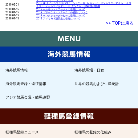
ズ・スプリント・プライズの要綱
2019 豪 クイーンエリザベス S、シドニー C、レガシーS、ドンカスターマイル、TJ ス
2019-02-01
ミス S、オールエイジドS、H E タンクレッドSの登録要綱
2019-01-15
2019 ベルモントステークスの登録について
2019-01-15
2019 プリークネスステークスの登録について
2019-01-15
2019 ケンタッキーダービーの登録について
2019-01-15
2019 アメリカ３冠競走の登録について
>> TOPに戻る
海外競馬情報
海外競馬場・日程
海外競走登録・遠征情報
世界の競馬および生産統計
アジア競馬会議・競馬連盟
軽種馬登録ニュース
軽種馬の登録の仕組み