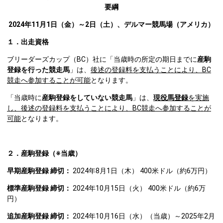
要綱
2024
年11月1日（金）～2日（土）、デルマー競馬場（アメリカ）
１．出走資格
ブリーダーズカップ（BC）社に「当歳時の所定の期日までに
産駒
登録を行った競走馬
」は、
後述の登録料を支払うことにより、BC
競走へ参加することが可能
となります。
「当歳時に
産駒登録をしていない競走馬
」は、
現役馬登録
を実施
し、後述の登録料を支払うことにより、BC競走へ参加することが
可能
となります。
２．産駒登録（※当歳）
早期産駒登録 締切：
2024年8月1日（木） 400米ドル（約6万円）
標準産駒登録 締切：
2024年10月15日（火） 400米ドル（約6万
円）
追加産駒登録 締切：
2024年10月16日（水）（当歳）～2025年2月