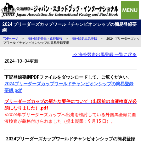
2024 ブリーダーズカップワールドチャンピオンシップの簡易登録要
綱
TOPページ
＞
海外競走登録・遠征情報
＞
海外競走出馬登録
＞ 2024 ブリーダーズカッ
プワールドチャンピオンシップの簡易登録要綱
>> 海外競走出馬登録 一覧に戻る
2024−10−04更新
下記登録要綱PDFファイルをダウンロードして、ご覧ください。
2024ブリーダーズカップワールドチャンピオンシップの簡易登録
要綱.pdf
ブリーダーズカップの新たな要件について（出国前の血液検査が必
須になりました）.pdf
※2024年ブリーダーズカップへ出⾛を検討している外国⾺全頭に⾎
液検査が義務付けられました（提出期限：9 ⽉15 ⽇）。
2024
ブリーダーズカップワールドチャンピオンシップの簡易登録