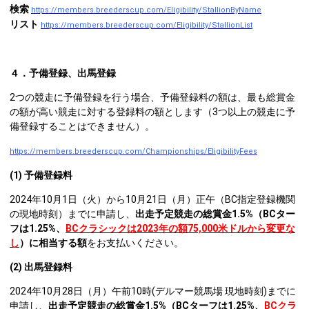
検索
https://members.breederscup.com/Eligibility/StallionByName
リスト
https://members.breederscup.com/Eligibility/StallionList
４．予備登録、出馬登録
2つの競走に予備登録を行う場合、予備登録料の額は、最も総賞金
の額が高い競走に対する登録料の額とします（3つ以上の競走に予
備登録することはできません）。
https://members.breederscup.com/Championships/EligibilityFees
(1)
予備登録料
2024年10月1日（火）から10月21日（月）正午（BC指定登録機関
の現地時刻）までに申請し、
出走予定競走の総賞金1.5%（BCター
フは1.25%、
BCクラシックは2023年の額
75,000
米ドル
から変更な
し
）に相当する額
をお支払いください。
(2)
出馬登録料
2024年10月28日（月）午前10時(デルマー競馬場 現地時刻)までに
申請し、
出走予定競走の総賞金1.5%（
BCターフは1.25%、
BCクラ