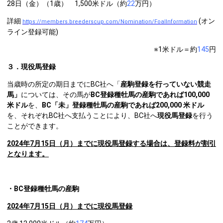
28日（金）（1歳） 1,500米ドル（約
22
万円）
詳細
(オン
https://members.breederscup.com/Nomination/FoalInformation
ライン登録可能)
※1米ドル＝約
145
円
３．現役馬登録
当歳時の所定の期日までにBC社へ「
産駒登録を行っていない競走
馬」
については、その馬が
BC登録種牡馬の産駒であれば100,000
米ドル
を、
BC「未」登録種牡馬の産駒であれば200,000 米ドル
を、それぞれBC社へ支払うことにより、BC社へ
現役馬登録
を行う
ことができます。
2024
年7月15日（月）までに現役馬登録する場合は、登録料が割引
となります。
・BC登録種牡馬の産駒
2024
年7月15日（月）までに現役馬登録