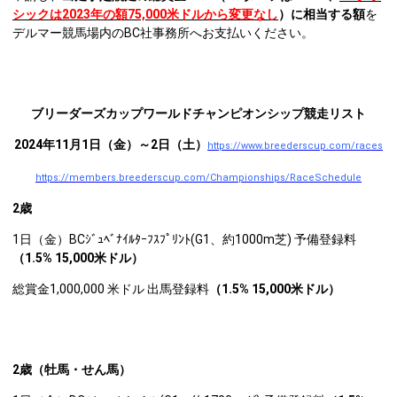
シックは2023年の額
75,000
米ドル
から変更なし
）に相当する額
を
デルマー競馬場内のBC社事務所へお支払いください。
ブリーダーズカップワールドチャンピオンシップ競走リスト
2024
年11月1日（金）～2日（土）
https://www.breederscup.com/races
https://members.breederscup.com/Championships/RaceSchedule
2
歳
1日（金）BCｼﾞｭﾍﾞﾅｲﾙﾀｰﾌｽﾌﾟﾘﾝﾄ(G1、約1000m芝) 予備登録料
（1.5% 15,000米ドル）
総賞金1,000,000 米ドル 出馬登録料
（1.5% 15,000米ドル）
2
歳（牡馬・せん馬）