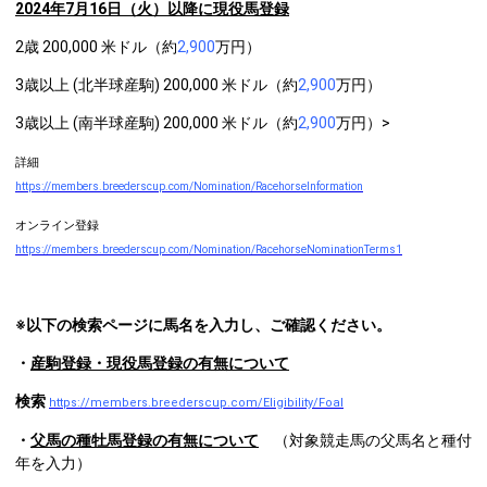
2024
年7月16日（火）以降に現役馬登録
2歳 200,000 米ドル（約
2,900
万円）
3歳以上 (北半球産駒) 200,000 米ドル（約
2,900
万円）
3歳以上 (南半球産駒) 200,000 米ドル（約
2,900
万円）>
詳細
https://members.breederscup.com/Nomination/RacehorseInformation
オンライン登録
https://members.breederscup.com/Nomination/RacehorseNominationTerms1
※以下の検索ページに馬名を入力し、ご確認ください。
・
産駒登録・現役馬登録の有無について
検索
https://members.breederscup.com/Eligibility/Foal
・
父馬の種牡馬登録の有無について
（対象競走馬の父馬名と種付
年を入力）