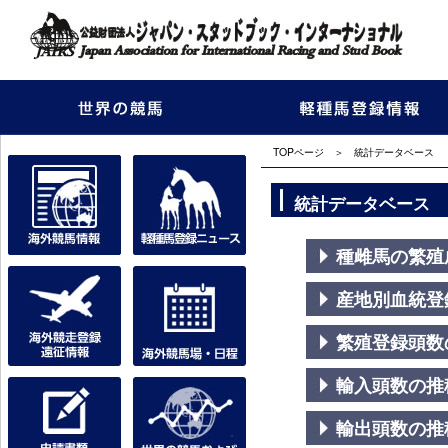
TOPページ
＞ 統計データベース
統計データベース
種雌馬の繁殖
産地別血統登
繁殖登録頭数
輸入頭数の推
輸出頭数の推