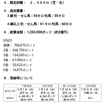
４．競走距離：
２，３９０ｍ（芝・右）
５．負担重量：
３歳 牡・せん馬：56キロ 牝馬：55キロ
４歳以上 牡・せん馬：61 キロ 牝馬：60キロ
６．総賞金額： 1,250,000
ポンド（約2億円）
(内訳)
優勝： 708,875ポンド
2着： 268,750ポンド
3着： 134,500ポンド
4着： 67,000ポンド
5着： 33,625ポンド
6着： 16,875ポンド
８．登録等について