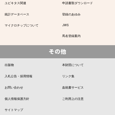
ユビキタス関連
申請書類ダウンロード
統計データベース
登録のあゆみ
JWS
マイクロチップについて
馬名登録案内
出版物
本財団について
入札公告・採用情報
リンク集
お問い合わせ
血統書サービス
個人情報保護方針
ご利用上の注意
サイトマップ