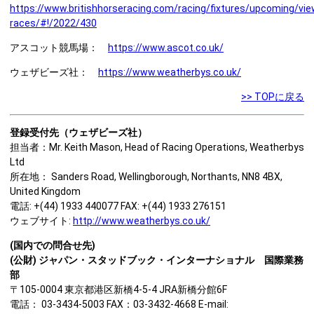
https://www.britishhorseracing.com/racing/fixtures/upcoming/vie
races/#!/2022/430
アスコット競馬場：
https://www.ascot.co.uk/
ウェザビーズ社：
https://www.weatherbys.co.uk/
>> TOPに戻る
登録受付先（ウェザビーズ社）
担当者：Mr. Keith Mason, Head of Racing Operations, Weatherbys
Ltd
所在地： Sanders Road, Wellingborough, Northants, NN8 4BX,
United Kingdom
電話: +(44) 1933 440077 FAX: +(44) 1933 276151
ウェブサイト:
http://www.weatherbys.co.uk/
(国内での問合せ先)
(公財) ジャパン・スタッドブック・インターナショナル 国際業務
部
〒105-0004 東京都港区新橋4-5-4 JRA新橋分館6F
電話： 03-3434-5003 FAX：03-3432-4668 E-mail: