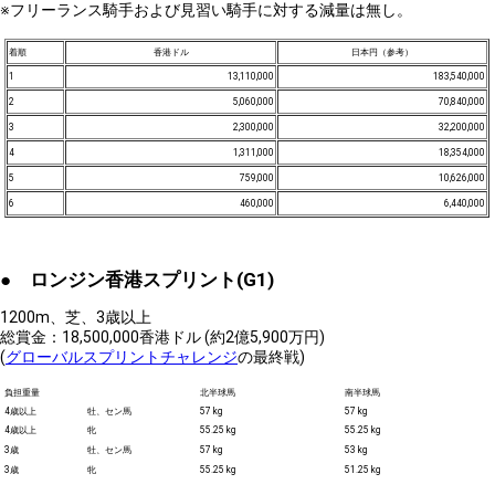
※フリーランス騎手および見習い騎手に対する減量は無し。
着順
香港ドル
日本円（参考）
1
13,110,000
183,540,000
2
5,060,000
70,840,000
3
2,300,000
32,200,000
4
1,311,000
18,354,000
5
759,000
10,626,000
6
460,000
6,440,000
● ロンジン香港スプリント(G1)
1200m、芝、3歳以上
総賞金：18,500,000香港ドル (約2億5,900万円)
(
グローバルスプリントチャレンジ
の最終戦)
負担重量
北半球馬
南半球馬
4歳以上
牡、セン馬
57 kg
57 kg
4歳以上
牝
55.25 kg
55.25 kg
3歳
牡、セン馬
57 kg
53 kg
3歳
牝
55.25 kg
51.25 kg