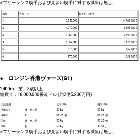
※フリーランス騎手および見習い騎手に対する減量は無し。
着順
香港ドル
日本円（参考）
1
10,545,000
147,630,000
2
4,070,000
56,980,000
3
1,850,000
25,900,000
4
1,054,500
14,763,000
5
610,500
8,547,000
6
370,000
5,180,000
● ロンジン
香港ヴァーズ(G1)
2400m、芝、3歳以上
総賞金：18,000,000香港ドル (約2億5,200万円)
負担重量
北半球馬
南半球馬
4歳以上
牡、セン馬
57 kg
57 kg
4歳以上
牝
55.25 kg
55.25 kg
3歳
牡、セン馬
55 kg
50.25 kg
3歳
牝
53 kg
48.5 kg
※フリーランス騎手および見習い騎手に対する減量は無し。