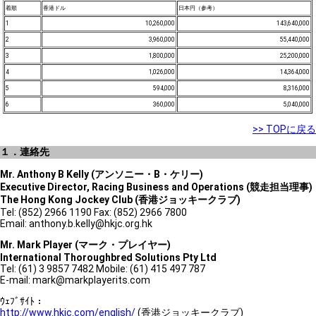
着順
香港ドル
日本円（参考）
1
10,260,000
143,640,000
2
3,960,000
55,440,000
3
1,800,000
25,200,000
4
1,026,000
14,364,000
5
594,000
8,316,000
6
360,000
5,040,000
>> TOPに戻る
１．連絡先
Mr. Anthony B Kelly (アンソニー・B・ケリー)
Executive Director, Racing Business and Operations (競走担当理事)
The Hong Kong Jockey Club (香港ジョッキークラブ)
Tel: (852) 2966 1190 Fax: (852) 2966 7800
Email: anthony.b.kelly@hkjc.org.hk
Mr. Mark Player (マーク・プレイヤー)
International Thoroughbred Solutions Pty Ltd
Tel: (61) 3 9857 7482 Mobile: (61) 415 497 787
E-mail: mark@markplayerits.com
ｳｪﾌﾞｻｲﾄ：
http://www.hkjc.com/english/
(香港ジョッキークラブ)