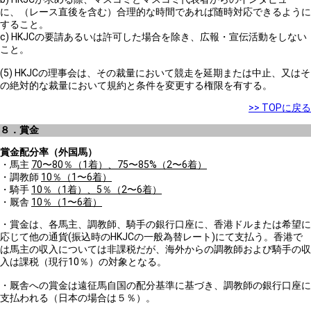
に、（レース直後を含む）合理的な時間であれば随時対応できるように
すること。
c) HKJCの要請あるいは許可した場合を除き、広報・宣伝活動をしない
こと。
(5) HKJCの理事会は、その裁量において競走を延期または中止、又はそ
の絶対的な裁量において規約と条件を変更する権限を有する。
>> TOPに戻る
８．賞金
賞金配分率（外国馬）
・馬主
70〜80％（1着）、75〜85%（2〜6着）
・調教師
10％（1〜6着）
・騎手
10％（1着）、5％（2〜6着）
・厩舎
10％（1〜6着）
・賞金は、各馬主、調教師、騎手の銀行口座に、香港ドルまたは希望に
応じて他の通貨(振込時のHKJCの一般為替レート)にて支払う。香港で
は馬主の収入については非課税だが、海外からの調教師および騎手の収
入は課税（現行10％）の対象となる。
・厩舎への賞金は遠征馬自国の配分基準に基づき、調教師の銀行口座に
支払われる（日本の場合は５％）。