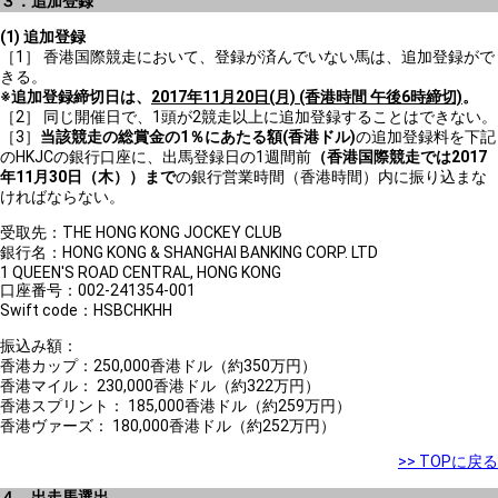
３．追加登録
(1) 追加登録
［1］ 香港国際競走において、登録が済んでいない馬は、追加登録がで
きる。
※追加登録締切日は、
2017年11月20日(月) (香港時間 午後6時締切)
。
［2］ 同じ開催日で、1頭が2競走以上に追加登録することはできない。
［3］
当該競走の総賞金の1％にあたる額(香港ドル)
の追加登録料を下記
のHKJCの銀行口座に、出馬登録日の1週間前
（香港国際競走では2017
年11月30日（木））まで
の銀行営業時間（香港時間）内に振り込まな
ければならない。
受取先：THE HONG KONG JOCKEY CLUB
銀行名：HONG KONG & SHANGHAI BANKING CORP. LTD
1 QUEEN'S ROAD CENTRAL, HONG KONG
口座番号：002-241354-001
Swift code：HSBCHKHH
振込み額：
香港カップ：250,000香港ドル（約350万円）
香港マイル： 230,000香港ドル（約322万円）
香港スプリント： 185,000香港ドル（約259万円）
香港ヴァーズ： 180,000香港ドル（約252万円）
>> TOPに戻る
４．出走馬選出