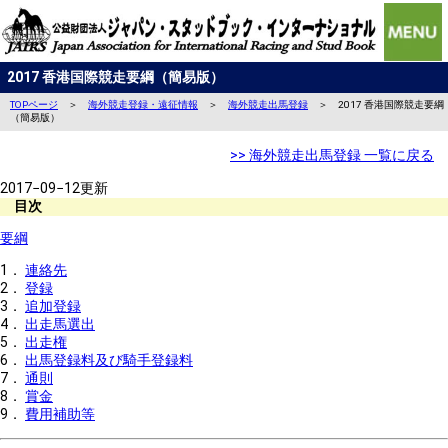
2017 香港国際競走要綱（簡易版）
TOPページ
＞
海外競走登録・遠征情報
＞
海外競走出馬登録
＞ 2017 香港国際競走要綱
（簡易版）
>> 海外競走出馬登録 一覧に戻る
2017−09−12更新
目次
要綱
1．
連絡先
2．
登録
3．
追加登録
4．
出走馬選出
5．
出走権
6．
出馬登録料及び騎手登録料
7．
通則
8．
賞金
9．
費用補助等