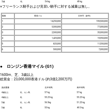
3歳
牝
54 kg
49 kg
※フリーランス騎手および見習い騎手に対する減量は無し。
着順
香港ドル
日本円（参考）
1
14,250,000
199,500,000
2
5,500,000
77,000,000
3
2,500,000
35,000,000
4
1,425,000
19,950,000
5
825,000
11,550,000
6
500,000
7,000,000
● ロンジン香港マイル (G1)
1600m、芝、3歳以上
総賞金：23,000,000香港ドル (約3億2,200万円)
負担重量
北半球馬
南半球馬
4歳以上
牡、セン馬
57 kg
57 kg
4歳以上
牝
55.25 kg
55.25 kg
3歳
牡、セン馬
56.5kg
51.25 kg
3歳
牝
55 kg
49.5 kg