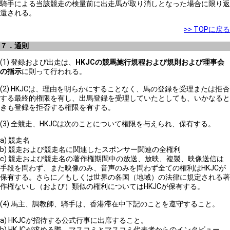
騎手による当該競走の検量前に出走馬が取り消しとなった場合に限り返
還される。
>> TOPに戻る
７．通則
(1) 登録および出走は、
HKJCの競馬施行規程および規則および理事会
の指示
に則って行われる。
(2) HKJCは、理由を明らかにすることなく、馬の登録を受理または拒否
する最終的権限を有し、出馬登録を受理していたとしても、いかなると
きも登録を拒否する権限を有する。
(3) 全競走、HKJCは次のことについて権限を与えられ、保有する。
a) 競走名
b) 競走および競走名に関連したスポンサー関連の全権利
c) 競走および競走名の著作権期間中の放送、放映、複製、映像送信は
手段を問わず、また映像のみ、音声のみを問わず全ての権利はHKJCが
保有する。さらに／もしくは世界の各国（地域）の法律に規定される著
作権ないし（および）類似の権利についてはHKJCが保有する。
(4) 馬主、調教師、騎手は、香港滞在中下記のことを遵守すること。
a) HKJCが招待する公式行事に出席すること。
b) HKJCが求める際、マスコミとマスコミ代表者からのインタビュー