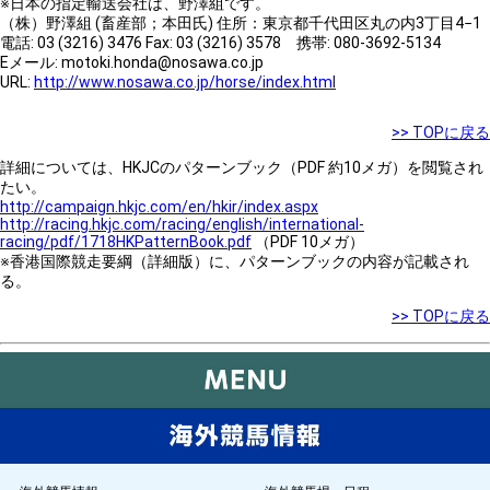
※日本の指定輸送会社は、野澤組です。
（株）野澤組 (畜産部；本田氏) 住所：東京都千代田区丸の内3丁目4−1
電話: 03 (3216) 3476 Fax: 03 (3216) 3578 携帯: 080-3692-5134
Eメール: motoki.honda@nosawa.co.jp
URL:
http://www.nosawa.co.jp/horse/index.html
>> TOPに戻る
詳細については、HKJCのパターンブック（PDF 約10メガ）を閲覧され
たい。
http://campaign.hkjc.com/en/hkir/index.aspx
http://racing.hkjc.com/racing/english/international-
racing/pdf/1718HKPatternBook.pdf
（PDF 10メガ）
※香港国際競走要綱（詳細版）に、パターンブックの内容が記載され
る。
>> TOPに戻る