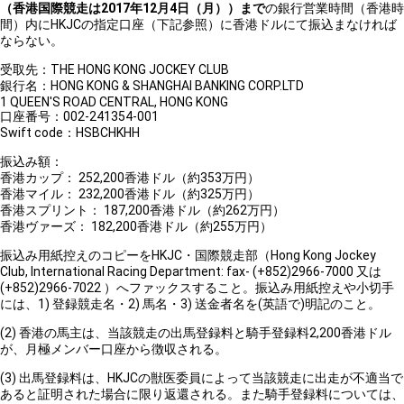
（香港国際競走は2017年12月4日（月））まで
の銀行営業時間（香港時
間）内にHKJCの指定口座（下記参照）に香港ドルにて振込まなければ
ならない。
受取先：THE HONG KONG JOCKEY CLUB
銀行名：HONG KONG & SHANGHAI BANKING CORP.LTD
1 QUEEN'S ROAD CENTRAL, HONG KONG
口座番号：002-241354-001
Swift code：HSBCHKHH
振込み額：
香港カップ： 252,200香港ドル（約353万円）
香港マイル： 232,200香港ドル（約325万円）
香港スプリント： 187,200香港ドル（約262万円）
香港ヴァーズ： 182,200香港ドル（約255万円）
振込み用紙控えのコピーをHKJC・国際競走部（Hong Kong Jockey
Club, International Racing Department: fax- (+852)2966-7000 又は
(+852)2966-7022 ）へファックスすること。振込み用紙控えや小切手
には、1) 登録競走名・2) 馬名・3) 送金者名を(英語で)明記のこと。
(2) 香港の馬主は、当該競走の出馬登録料と騎手登録料2,200香港ドル
が、月極メンバー口座から徴収される。
(3) 出馬登録料は、HKJCの獣医委員によって当該競走に出走が不適当で
あると証明された場合に限り返還される。また騎手登録料については、