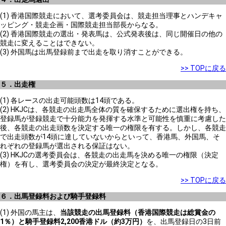
(1) 香港国際競走において、選考委員会は、競走担当理事とハンデキャ
ッピング・競走企画・国際競走担当部長からなる。
(2) 香港国際競走の選出・発表馬は、公式発表後は、同じ開催日の他の
競走に変えることはできない。
(3) 外国馬は出馬登録前まで出走を取り消すことができる。
>> TOPに戻る
５．出走権
(1) 各レースの出走可能頭数は14頭である。
(2) HKJCは、各競走の出走馬全体の質を確保するために選出権を持ち、
登録馬が登録競走で十分能力を発揮する水準と可能性を慎重に考慮した
後、各競走の出走頭数を決定する唯一の権限を有する。しかし、各競走
で出走頭数が14頭に達していないからといって、香港馬、外国馬、そ
れぞれの登録馬が選出される保証はない。
(3) HKJCの選考委員会は、各競走の出走馬を決める唯一の権限（決定
権）を有し、選考委員会の決定が最終決定となる。
>> TOPに戻る
６．出馬登録料および騎手登録料
(1) 外国の馬主は、
当該競走の出馬登録料（香港国際競走は総賞金の
1％）と騎手登録料2,200香港ドル（約3万円）
を、出馬登録日の3日前