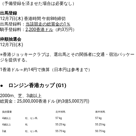
（予備登録を済ませた場合は必要なし）
出馬登録
12月7日(木) 香港時間 午前8時締切
出馬登録料：
当該競走の総賞金の1％
騎手登録料：
2,200香港ドル
（約3万円）
枠順抽選会
12月7日(木)
※香港ジョッキークラブは、選出馬とその関係者に交通・宿泊パッケー
ジを提供する。
1香港ドル＝約14円で換算（日本円は参考まで）
● ロンジン香港カップ (G1)
2000m、芝、3歳以上
総賞金：25,000,000香港ドル (約3億5,000万円)
負担重量
北半球馬
南半球馬
4歳以上
牡、セン馬
57 kg
57 kg
4歳以上
牝
55.25 kg
55.25 kg
3歳
牡、セン馬
55.75 kg
50.75 kg