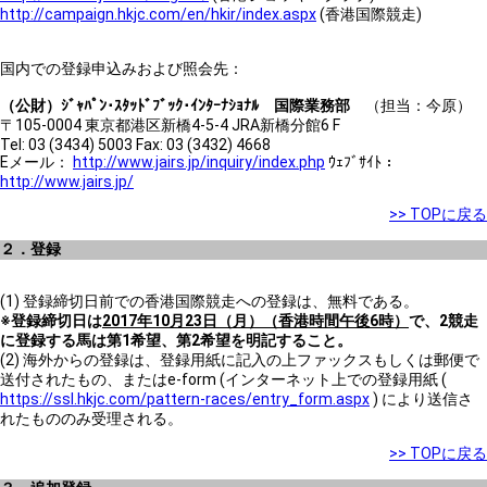
http://campaign.hkjc.com/en/hkir/index.aspx
(香港国際競走)
国内での登録申込みおよび照会先：
（公財）ｼﾞｬﾊﾟﾝ･ｽﾀｯﾄﾞﾌﾞｯｸ･ｲﾝﾀｰﾅｼｮﾅﾙ 国際業務部
（担当：今原）
〒105-0004 東京都港区新橋4-5-4 JRA新橋分館6 F
Tel: 03 (3434) 5003 Fax: 03 (3432) 4668
Eメール：
http://www.jairs.jp/inquiry/index.php
ｳｪﾌﾞｻｲﾄ：
http://www.jairs.jp/
>> TOPに戻る
２．登録
(1) 登録締切日前での香港国際競走への登録は、無料である。
※登録締切日は
2017年10月23日（月）（香港時間午後6時）
で、
2競走
に登録する馬は第1希望、第2希望を明記すること。
(2) 海外からの登録は、登録用紙に記入の上ファックスもしくは郵便で
送付されたもの、またはe-form (インターネット上での登録用紙 (
https://ssl.hkjc.com/pattern-races/entry_form.aspx
) により送信さ
れたもののみ受理される。
>> TOPに戻る