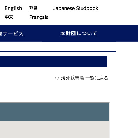
>> 海外競馬場 一覧に戻る