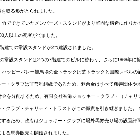
料を取る形がとられました。
は、竹でできていたメンバーズ・スタンドがより堅固な構造に作りかえら
00人以上の死者がでました。
は3階建ての常設スタンドが2つ建設されました。
2つの常設スタンドは2つの7階建てのビルに替わり、さらに1969
には、ハッピーバレー競馬場の全トラックは芝トラックと国際レベル
キー・クラブは非営利組織であるため、剰余金はすべて慈善団体や
寄付金を分配するため、有限会社香港ジョッキー・クラブ・（チャリ
ー・クラブ・チャリティ・トラストがこの職責を引き継ぎました。 1
抗するため、政府はジョッキー・クラブに場外馬券売り場の設置許
による馬券販売も開始されました。