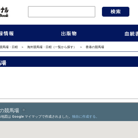
競馬場・日程
＞
海外競馬場・日程（一覧から探す）
＞ 香港の競馬場
馬場