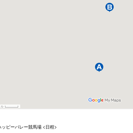
ハッピーバレー競馬場
<
日程
>