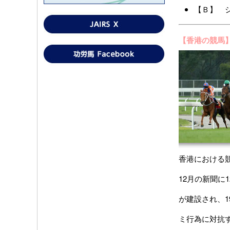
【Ｂ】 
【香港の競馬
香港における
12月の新聞に
が建設され、1
ミ行為に対抗