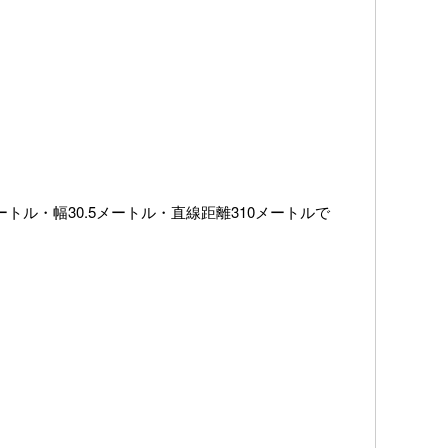
トル・幅30.5メートル・直線距離310メートルで