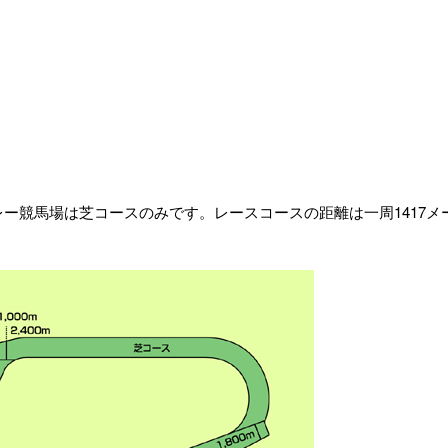
ー競馬場は芝コースのみです。レースコースの距離は一周1417メー