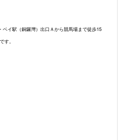
・ベイ駅（銅鑼灣）出口Ａから競馬場まで徒歩15
です。