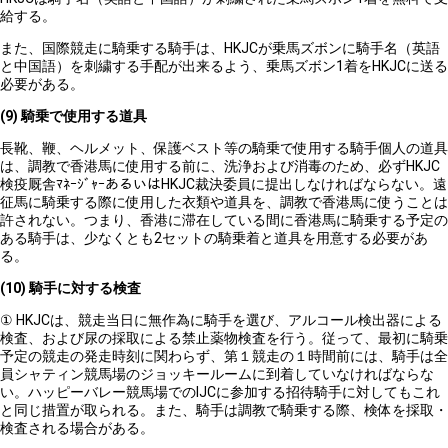
給する。
また、国際競走に騎乗する騎手は、HKJCが乗馬ズボンに騎手名（英語
と中国語）を刺繍する手配が出来るよう、乗馬ズボン1着をHKJCに送る
必要がある。
(9)
騎乗で使用する道具
長靴、鞭、ヘルメット、保護ベスト等の騎乗で使用する騎手個人の道具
は、調教で香港馬に使用する前に、洗浄および消毒のため、必ずHKJC
検疫厩舎ﾏﾈｰｼﾞｬｰあるいはHKJC裁決委員に提出しなければならない。遠
征馬に騎乗する際に使用した衣類や道具を、調教で香港馬に使うことは
許されない。つまり、香港に滞在している間に香港馬に騎乗する予定の
ある騎手は、少なくとも2セットの騎乗着と道具を用意する必要があ
る。
(10)
騎手に対する検査
① HKJCは、競走当日に無作為に騎手を選び、アルコール検出器による
検査、および尿の採取による禁止薬物検査を行う。従って、最初に騎乗
予定の競走の発走時刻に関わらず、第１競走の１時間前には、騎手は全
員シャティン競馬場のジョッキールームに到着していなければならな
い。ハッピーバレー競馬場でのIJCに参加する招待騎手に対してもこれ
と同じ措置が取られる。また、騎手は調教で騎乗する際、検体を採取・
検査される場合がある。