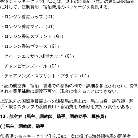
香港ジョッキークラブ(HKJC)は、以下の国際G1 7競走の選出馬関係者
に対して、渡航費用・宿泊費用のパッケージを提供する。
・ロンジン香港カップ（G1）
・ロンジン香港マイル（G1）
・ロンジン香港スプリント（G1）
・ロンジン香港ヴァーズ（G1）
・クイーンエリザベスⅡ世カップ（G1）
・チャンピオンズマイル（G1）
・チェアマンズ・スプリント・プライズ（G1）
下記の航空券、宿泊、香港での移動の欄で、詳細を参照されたい。提供
される費用補助は譲渡不可で、現金に換えることはできない。
上記以外の国際重賞競走への遠征馬の馬主は、馬主自身・調教師・騎
手・厩舎スタッフの渡航費用・宿泊費用の全額を支払う責任がある。
10
．航空券（馬主、調教師、騎手、調教助手、厩務員）
(1)
馬主、調教師、騎手
① 香港ジョッキークラブ(HKJC)は、次に掲げる海外招待馬の関係者