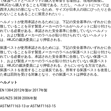
で保護ベストとヘルメットの購入を希望する場合は、現地到着後に
HKJCから購入することも可能である。ただし、ヘルメットについては
西洋人向けの形になっているため、サイズが日本人の頭にぴったりと合
わないこともあることに留意されたい）。
ヘルメットが使用承認されるためには、下記の安全基準のいずれかに合
致していることを示す製造メーカーのラベルがヘルメットに貼り付けら
れている必要がある。承認された安全基準に合致していないヘルメッ
ト、および製造メーカーのラベルが貼り付けられていないヘルメット
は、HKJCの裁決委員により押収される。
保護ベストが使用承認されるためには、下記の安全基準のいずれかに合
致していることを示す製造メーカーのラベルが保護ベストに貼り付けら
れている必要がある。承認された安全基準に合致していない保護ベス
ト、および製造メーカーのラベルが貼り付けられていない保護ベスト
は、HKJCの裁決委員により押収される。さらにいかなる方法であれ、
保護ベストを改造することは違反である。所有する保護ベストを改造し
た者は罰則を受ける対象となり、その保護ベストは押収される。
ヘルメット
EN 1384:2012年製or 2017年製
AS/NZS 3838 2006年製
ASTM F1163-13 or ASTM F1163-15