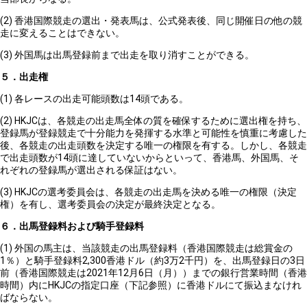
(2) 香港国際競走の選出・発表馬は、公式発表後、同じ開催日の他の競
走に変えることはできない。
(3) 外国馬は出馬登録前まで出走を取り消すことができる。
５．出走権
(1) 各レースの出走可能頭数は14頭である。
(2) HKJCは、各競走の出走馬全体の質を確保するために選出権を持ち、
登録馬が登録競走で十分能力を発揮する水準と可能性を慎重に考慮した
後、各競走の出走頭数を決定する唯一の権限を有する。しかし、各競走
で出走頭数が14頭に達していないからといって、香港馬、外国馬、そ
れぞれの登録馬が選出される保証はない。
(3) HKJCの選考委員会は、各競走の出走馬を決める唯一の権限（決定
権）を有し、選考委員会の決定が最終決定となる。
６．出馬登録料および騎手登録料
(1) 外国の馬主は、当該競走の出馬登録料（香港国際競走は総賞金の
1％）と騎手登録料2,300香港ドル（約3万2千円）を、出馬登録日の3日
前（香港国際競走は2021年12月6日（月））までの銀行営業時間（香港
時間）内にHKJCの指定口座（下記参照）に香港ドルにて振込まなけれ
ばならない。