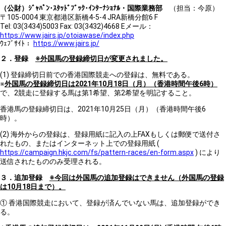
（公財）ｼﾞｬﾊﾟﾝ･ｽﾀｯﾄﾞﾌﾞｯｸ･ｲﾝﾀｰﾅｼｮﾅﾙ・国際業務部
（担当：今原）
〒105-0004 東京都港区新橋4-5-4 JRA新橋分館6 F
Tel: 03(3434)5003 Fax: 03(3432)4668 Eメール：
https://www.jairs.jp/otoiawase/index.php
ｳｪﾌﾞｻｲﾄ：
https://www.jairs.jp/
２．登録
※外国馬の登録締切日が変更されました。
(1) 登録締切日前での香港国際競走への登録は、無料である。
※
外国馬の登録締切日は2021年10月18日（月）（香港時間午後6時）
で、2競走に登録する馬は第1希望、第2希望を明記すること。
香港馬の登録締切日は、2021年10月25日（月）（香港時間午後6
時）。
(2) 海外からの登録は、登録用紙に記入の上FAXもしくは郵便で送付さ
れたもの、またはインターネット上での登録用紙 (
https://campaign.hkjc.com/fs/pattern-races/en-form.aspx
) により
送信されたもののみ受理される。
３．追加登録
※今回は外国馬の追加登録はできません（外国馬の登録
は10月18日まで）。
① 香港国際競走において、登録が済んでいない馬は、追加登録ができ
る。