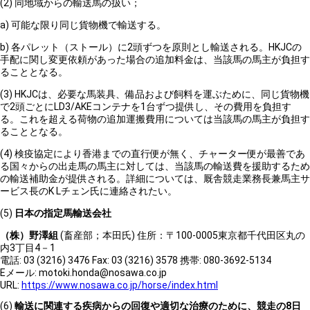
(2) 同地域からの輸送馬の扱い；
a) 可能な限り同じ貨物機で輸送する。
b) 各パレット（ストール）に2頭ずつを原則とし輸送される。HKJCの
手配に関し変更依頼があった場合の追加料金は、当該馬の馬主が負担す
ることとなる。
(3) HKJCは、必要な馬装具、備品および飼料を運ぶために、同じ貨物機
で2頭ごとにLD3/AKEコンテナを1台ずつ提供し、その費用を負担す
る。これを超える荷物の追加運搬費用については当該馬の馬主が負担す
ることとなる。
(4) 検疫協定により香港までの直行便が無く、チャーター便が最善であ
る国々からの出走馬の馬主に対しては、当該馬の輸送費を援助するため
の輸送補助金が提供される。詳細については、厩舎競走業務長兼馬主サ
ービス長のK Lチェン氏に連絡されたい。
(5)
日本の指定馬輸送会社
（株）野澤組
(畜産部；本田氏) 住所：〒100-0005東京都千代田区丸の
内3丁目4－1
電話: 03 (3216) 3476 Fax: 03 (3216) 3578 携帯: 080-3692-5134
Eメール: motoki.honda@nosawa.co.jp
URL:
https://www.nosawa.co.jp/horse/index.html
(6)
輸送に関連する疾病からの回復や適切な治療のために、競走の8
日