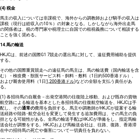
(4)
税金
馬主の収入については非課税で、海外からの調教師および騎手の収入は
課税（現行は総収入の10％）の対象となる。しかしながら海外出走馬
の関係者は、税の専門家や税理士に自国での租税義務について相談する
ことを強く奨める。
14.
馬の輸送
HKJCは、前述の国際G1 7競走の選出馬に対して、遠征費用補助を提供
する。
その他の国際重賞競走への遠征馬の馬主は、馬の輸送費（国内輸送を含
む）・検疫費・獣医サービス料・飼料・敷料（1日約500香港ドル）、
および厩舎使用料（1日
1,200香港ドル
)などの全額を支払う責任があ
る。
(1) 各招待馬の自厩舎－出発空港間の往復陸上移動、および既存の貨物
航空路による輸送を基本とした各招待馬の往復航空輸送を、HKJCは手
配し、その
通常の
費用を負担する。馬主や調教師がHKJCが提案する輸
送経路や陸路･航空会社を変更して発生する追加費用は、その馬主の負
担となる可能性がある。全馬の輸送手配はHKJCが準備をし、指定馬輸
送会社が調整をする。HKJCおよび馬輸送会社は、往路、復路、香港滞
在中の招待馬の死亡や傷害について一切責任を負わない。