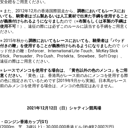
安全鐙をご用意ください。
※
また、
2012
年
12
月の香港国際競走から、
調教においてもレースにお
いても、騎乗者はゴム製あるいは人工素材で出来た手綱を使用すること
が義務付けられるようになりました
ので（
※
布製もしくは革製の手綱は
使用不可
！）、遠征の際には必ずこのルールに該当する手綱をご用意く
ださい。
※
2015
年秋から
調教においてもレースにおいても、騎乗者は「パッド
付きの鞭」を使用することが義務付けられるようになりました
ので（パ
ッド付きの鞭：
Enforcer
、
International Lite-Touch
、
McKey Slick
Stick
、
Persuader
、
Pro Cush
、
Protekta
、
Snowbee
、
Soft Crop
）、
遠征の際はご用意ください。
※
レースでメンコを使用する場合は、「黄色以外の色のメンコ」をご用
意ください。
「黄色」は、香港馬がレース前のみにメンコを使用する際
の色に指定されているためです
[2019
年
9
月から実施
]
。日本馬がレース
前のみメンコを使用する場合は、メンコの色指定はありません。
2021
年
12
月
12
日
（日）シャティン競馬場
・ロンジン香港カップ(G1)
(2000m、芝、3歳以上)：30,000,000香港ドル (約4億2,000万円)