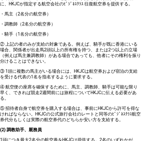
に、HKJCが指定する航空会社のﾋﾞｼﾞﾈｽｸﾗｽ 往復航空券を提供する。
・馬主（2名分の航空券）
・調教師（2名分の航空券）
・騎手（1名分の航空券）
② 上記の者のみが支給の対象である。例えば、騎手が既に香港にいる
場合、関係者が出走馬2頭以上の所有権を持つ、または2つ以上の立場
（例えば馬主兼調教師）がある場合であっても、他者にその権利を振り
分けることはできない。
③ 1頭に複数の馬主がいる場合には、HKJCは航空券および宿泊の支給
を受ける代表の1名を指名するように要求する。
④ 航空便の座席を確保するために、馬主、調教師、騎手は可能な限り
早く、できれば競走2週間前には旅程についてHKJCに伝える必要があ
る。
⑤ 招待者自身で航空券を購入する場合は、事前にHKJCから許可を得な
ければならない。HKJCの公式旅行会社のレートと同等のﾋﾞｼﾞﾈｽｸﾗｽ航空
券代分もしくは実際の航空券代のどちらか安い方を支給する。
(2)
調教助手、厩務員
1頭につき最大2名分の航空券をHKJCは提供する。2名のいずれかが、