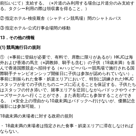
前払いにて）支給する。（※片道のみ利用する場合は片道分のみ支給す
る。タクシー利用の際は領収書を得ること。）
② 指定ホテル-検疫厩舎（シャティン競馬場）間のシャトルバス
③ 指定ホテル-公式行事会場間の移動
13
．その他の情報
(1)
競馬施行日の規則
① （※事前に登録が必要で、有料で、席数に限りがあるが）HKJCは海
外および香港の馬主（※調教師、騎手も含む）の子供（18歳未満）を喜
んで香港国際競走へ招待する（
※
ハッピーバレー競馬場で施行される国
際騎手チャンピオンシップ開催日に子供は参加が認められていない
）。
事前に割振られた食事・娯楽エリアにおいて、特別に訓練されたHKJC
スタッフが全ての子供たちのニーズに応えることを保証する。子供たち
はスタッフの付き添いで、賭事エリアを迂回しながらパドックやウィナ
ーズサークルへ行くことができ、また表彰式にも参加することができ
る。（※安全上の理由から10歳未満はパドックへ行けないが、優勝記念
撮影には参加可能。）
18
歳未満の来場者に対する政府の規則
・ 18歳未満の来場者は指定された食事・娯楽エリアに滞在しなければ
ならない。