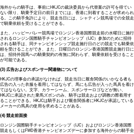
海外からの騎手は、事前にHKJCの裁決委員から代替案の許可を得てい
ない限り、騎乗予定日の前日までには、香港に到着することが求められ
る。この騎手免許により、競走当日には、シャティン競馬場での全競走
で騎乗依頼を受けることができる。
また、ハッピーバレー競馬場でロンジン香港国際競走前の水曜日に施行
されるロンジン国際騎手チャンピオンシップ（IJC）参加のために招待
される騎手は、同チャンピオンシップ競走施行日のどの競走でも騎乗依
頼を受けることができ、また、日曜日のロンジン香港国際競走施行日に
は、招待外国馬への騎乗契約の有無に関わらず、騎乗依頼を受けること
が可能である。
(3)
広告およびスポンサー関連物について
HKJCの理事会の承認がなければ、競走当日に厩舎関係のいかなる者も
広告の入った衣服を着用してはならず、馬にも広告が入った馬具を着け
てはならない。文字、カラーシーム、スポンサーロゴなどが無い、
HKJCに承認された乗馬ズボンのみ、騎手は競走および調教の際着用す
ることができる。HKJCは騎手および厩舎関係者にHKJCが承認している
メーカーの馬具の使用を求めることがある。
(4)
競走前面接
ロンジン国際騎手チャンピオンシップ（IJC）およびロンジン香港国際
競走もしくはFWD香港チャンピオンズデーに参加する海外からの騎手全