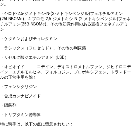
ン。
・4-ロド-2,5-ジメトキシ-N-(2-メトキシベンジル)フェネチルアミン
(25I-NBOMe)、4-ブロモ-2,5-ジメトキシ-N-(2-メトキシベンジル)フェネ
チルアミン(25B-NBOMe)、その他幻覚作用のある置換フェネチルアミ
ン
・ケタミンおよびティレタミン
・ラシックス（フロセミド）、その他の利尿薬
・リセルグ酸ジエチルアミド（LSD）
・オピオイド － コデイン、デキストロメトルファン、ジヒドロコデ
イン、エチルモルヒネ、フォルコジン、プロポキシフェン、トラマドー
ルの正常使用を除く
・フェンシクリジン
・合成カンナビノイド
・隠蔽剤
・トリプタミン誘導体
特に騎手は、以下の点に留意されたい：