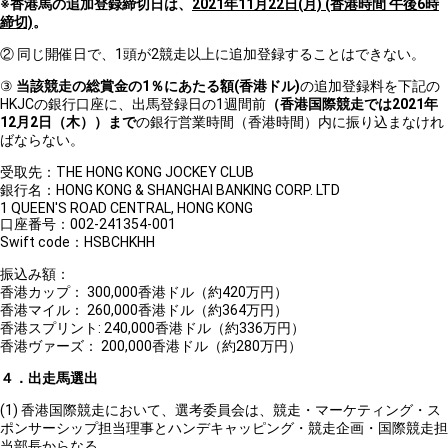
※
香港馬の追加登録締切日は、
2021年11月22日(月) (香港時間 午後6時
締切)
。
② 同じ開催日で、1頭が2競走以上に追加登録することはできない。
③
当該競走の総賞金の1％にあたる額(香港ドル)
の追加登録料を下記の
HKJCの銀行口座に、出馬登録日の1週間前
（香港国際競走では2021年
12月2日（木）
）まで
の銀行営業時間（香港時間）内に振り込まなけれ
ばならない。
受取先：THE HONG KONG JOCKEY CLUB
銀行名：HONG KONG & SHANGHAI BANKING CORP. LTD
1 QUEEN'S ROAD CENTRAL, HONG KONG
口座番号：002-241354-001
Swift code：HSBCHKHH
振込み額：
香港カップ： 300,000香港ドル（約420万円）
香港マイル： 260,000香港ドル（約364万円）
香港スプリント: 240,000香港ドル（約336万円）
香港ヴァーズ： 200,000香港ドル（約280万円）
４．出走馬選出
(1) 香港国際競走において、選考委員会は、競走・マーケティング・ス
ポンサーシップ担当理事とハンデキャッピング・競走企画・国際競走担
当部長からなる。