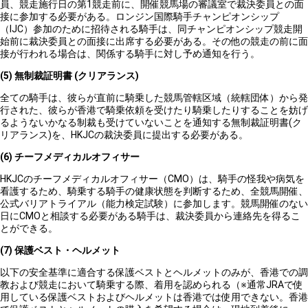
員、競走施行日の第1競走前に、開催競馬場の審議室で裁決委員との面
接に参加する必要がある。ロンジン国際騎手チャンピオンシップ
（IJC）参加のために招待される騎手は、同チャンピオンシップ競走開
始前に裁決委員との面接に出席する必要がある。その他の競走の前に面
接が行われる場合は、関係する騎手に対し予め通知を行う。
(5)
無制裁証明書 (クリアランス)
全ての騎手は、彼らが直前に騎乗した競馬管轄区域（統轄団体）から発
行された、彼らが香港で騎乗依頼を受けたり騎乗したりすることを妨げ
るようないかなる制裁も受けていないことを通知する無制裁証明書(ク
リアランス)を、HKJCの裁決委員に提出する必要がある。
(6) チーフ
メディカルオフィサー
HKJCのチーフメディカルオフィサー（CMO）は、騎手の怪我や病気を
看護するため、騎乗する騎手の健康状態を判断するため、全競馬開催、
公式バリアトライアル（能力検定試験）に参加します。競馬開催のない
日にCMOと相談する必要がある騎手は、裁決委員から連絡先を得るこ
とができる。
(7)
保護ベスト・ヘルメット
以下の安全基準に適合する保護ベストとヘルメットのみが、香港での調
教および競走において騎乗する際、着用を認められる（※通常JRAで使
用している保護ベストおよびヘルメットは香港では使用できない。香港