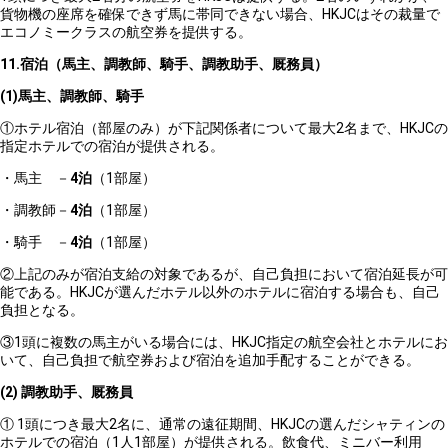
貨物機の座席を確保できず馬に帯同できない場合、HKJCはその裁量で
エコノミークラスの航空券を提供する。
11.
宿泊（馬主、調教師、騎手、調教助手、厩務員）
(1)
馬主、調教師、騎手
①ホテル宿泊（部屋のみ）が下記関係者について最大2名まで、HKJCの
指定ホテルでの宿泊が提供される。
・馬主 －
4
泊
（1部屋）
・調教師－
4
泊
（1部屋）
・騎手 －
4
泊
（1部屋）
②上記のみが宿泊支給の対象であるが、自己負担において宿泊延長が可
能である。HKJCが選んだホテル以外のホテルに宿泊する場合も、自己
負担となる。
③1頭に複数の馬主がいる場合には、HKJC指定の航空会社とホテルにお
いて、自己負担で航空券および宿泊を追加手配することができる。
(2)
調教助手、厩務員
① 1頭につき最大2名に、通常の遠征期間、HKJCの選んだシャティンの
ホテルでの宿泊（1人1部屋）が提供される。飲食代、ミニバー利用