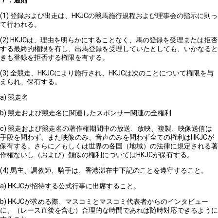
７．通則
(1) 登録および出走は、HKJCの競馬施行規程および理事会の指示に則っ
て行われる。
(2) HKJCは、理由を明らかにすることなく、馬の登録を受理または拒否
する最終的権限を有し、出馬登録を受理していたとしても、いかなると
きも登録を拒否する権限を有する。
(3) 全競走、HKJCにより施行され、HKJCは次のことについて権限を与
えられ、保有する。
a) 競走名
b) 競走および競走名に関連したスポンサー関連の全権利
c) 競走および競走名の著作権期間中の放送、放映、複製、映像送信は
手段を問わず、また映像のみ、音声のみを問わず全ての権利はHKJCが
保有する。さらに／もしくは世界の各国（地域）の法律に規定される著
作権ないし（および）類似の権利についてはHKJCが保有する。
(4) 馬主、調教師、騎手は、香港滞在中下記のことを遵守すること。
a) HKJCが招待する公式行事に出席すること。
b) HKJCが求める際、マスコミとマスコミ代表者からのインタビュー
に、（レース直後を含む）合理的な時間であれば随時対応できるように