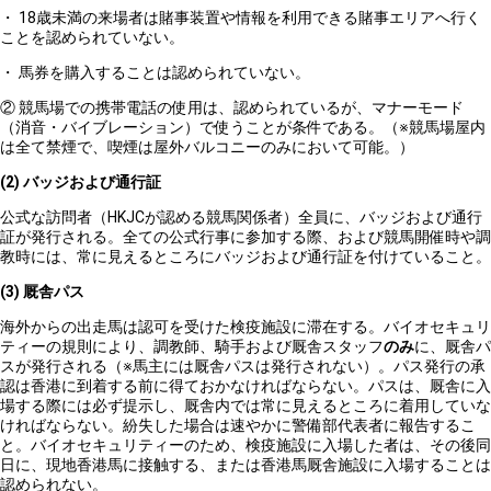
・ 18歳未満の来場者は賭事装置や情報を利用できる賭事エリアへ行く
ことを認められていない。
・ 馬券を購入することは認められていない。
② 競馬場での携帯電話の使用は、認められているが、マナーモード
（消音・バイブレーション）で使うことが条件である。（※競馬場屋内
は全て禁煙で、喫煙は屋外バルコニーのみにおいて可能。）
(2)
バッジおよび通行証
公式な訪問者（HKJCが認める競馬関係者）全員に、バッジおよび通行
証が発行される。全ての公式行事に参加する際、および競馬開催時や調
教時には、常に見えるところにバッジおよび通行証を付けていること。
(3)
厩舎パス
海外からの出走馬は認可を受けた検疫施設に滞在する。バイオセキュリ
ティーの規則により、調教師、騎手および厩舎スタッフ
のみ
に、厩舎パ
スが発行される（※馬主には厩舎パスは発行されない）。パス発行の承
認は香港に到着する前に得ておかなければならない。パスは、厩舎に入
場する際には必ず提示し、厩舎内では常に見えるところに着用していな
ければならない。紛失した場合は速やかに警備部代表者に報告するこ
と。バイオセキュリティーのため、検疫施設に入場した者は、その後同
日に、現地香港馬に接触する、または香港馬厩舎施設に入場することは
認められない。