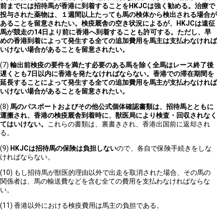
前までには招待馬が香港に到着することをHKJC
は強く勧める。
治療で
投与された薬物は、１週間以上たっても馬の検体から検出される場合が
あることを留意されたい。検疫厩舎の空き状況によるが、HKJC
は遠征
馬が競走の14
日より前に香港へ到着することも許可する。ただし、早
めの香港到着によって発生する全ての追加費用を馬主は支払わなければ
いけない場合があることを留意されたい。
(7)
輸出前検疫の要件を満たす必要のある馬を除く全馬はレース終了後
遅くとも7
日以内に
香港を発たなければならない。香港での滞在期間を
延長することによって発生する全ての追加費用を馬主が支払わなければ
いけない場合があることを留意されたい。
(8)
馬のパスポートおよびその他公式個体確認書類は、招待馬とともに
運搬され、
香港の検疫厩舎到着時に、獣医局により検査・回収されなく
てはいけない。
これらの書類は、裏書きされ、香港出国前に返却され
る。
(9)
HKJC
は招待馬の保険は負担しない
ので、各自で保険手続きをしな
ければならない。
(10) もし招待馬が獣医的理由以外で出走を取消された場合、その馬の
関係者は、馬の輸送費などを含む全ての費用を支払わなければならな
い。
(11) 香港以外における検疫費用は馬主の負担である。