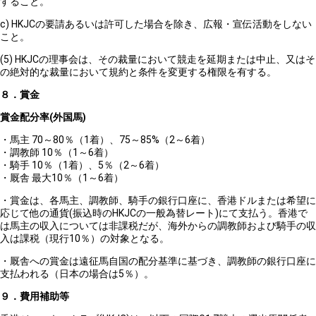
すること。
c) HKJCの要請あるいは許可した場合を除き、広報・宣伝活動をしない
こと。
(5) HKJCの理事会は、その裁量において競走を延期または中止、又はそ
の絶対的な裁量において規約と条件を変更する権限を有する。
８．賞金
賞金配分率(外国馬)
・馬主
70
～80％（1着）、75～85%（2～6着）
・調教師
10％（1～6着）
・騎手
10％（1着）、5％（2～6着）
・厩舎 最大
10％（1～6着）
・賞金は、各馬主、調教師、騎手の銀行口座に、香港ドルまたは希望に
応じて他の通貨(振込時のHKJCの一般為替レート)にて支払う。香港で
は馬主の収入については非課税だが、海外からの調教師および騎手の収
入は課税（現行10％）の対象となる。
・厩舎への賞金は遠征馬自国の配分基準に基づき、調教師の銀行口座に
支払われる（日本の場合は5％）。
９．費用補助等