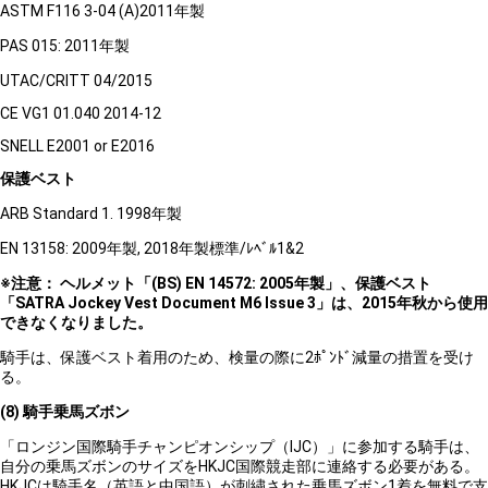
ASTM F116 3-04 (A)2011年製
PAS 015: 2011年製
UTAC/CRITT 04/2015
CE VG1 01.040 2014-12
SNELL E2001 or E2016
保護ベスト
ARB Standard 1. 1998年製
EN 13158: 2009年製, 2018年製標準/ﾚﾍﾞﾙ1&2
※
注意：
ヘルメット「
(BS) EN 14572: 2005
年製」、保護ベスト
「
SATRA Jockey Vest Document M6 Issue 3
」は、
2015
年秋から使用
できなくなりました。
騎手は、保護ベスト着用のため、検量の際に2ﾎﾟﾝﾄﾞ減量の措置を受け
る。
(8)
騎手乗馬ズボン
「ロンジン国際騎手チャンピオンシップ（IJC）」に参加する騎手は、
自分の乗馬ズボンのサイズをHKJC国際競走部に連絡する必要がある。
HKJCは騎手名（英語と中国語）が刺繍された乗馬ズボン1着を無料で支