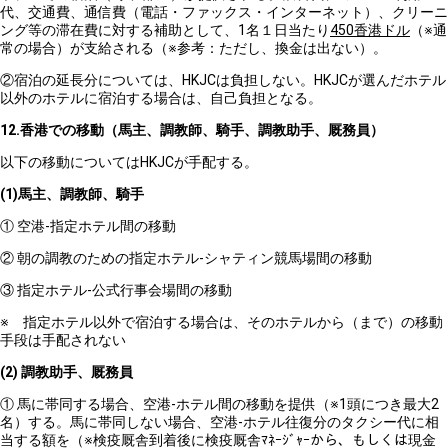
代、交通費、通信費（電話・ファックス・インターネット）、クリーニ
ング等の滞在費に対する補助として、1名１日当たり
450香港ドル
（※通
常の場合）が支給される（※参考：ただし、換金は出ない）。
②宿泊の延長分については、HKJCは負担しない。HKJCが選んだホテル
以外のホテルに宿泊する場合は、自己負担となる。
12.
香港での移動（馬主、調教師、騎手、調教助手、厩務員）
以下の移動についてはHKJCが手配する。
(1)
馬主、調教師、騎手
① 空港-指定ホテル間の移動
② 朝の調教のための指定ホテル-シャティン競馬場間の移動
③ 指定ホテル-公式行事会場間の移動
※ 指定ホテル以外で宿泊する場合は、そのホテルから（まで）の移動
手段は手配されない
(2)
調教助手、厩務員
① 馬に帯同する場合、空港-ホテル間の移動を提供（※1頭につき最大2
名）する。馬に帯同しない場合、空港-ホテル往復分のタクシー代に相
当する額を（※検疫厩舎到着後に検疫厩舎ﾏﾈｰｼﾞｬｰから、もしくは現金