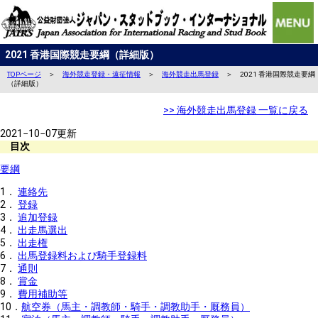
2021 香港国際競走要綱（詳細版）
TOPページ
＞
海外競走登録・遠征情報
＞
海外競走出馬登録
＞ 2021 香港国際競走要綱
（詳細版）
>> 海外競走出馬登録 一覧に戻る
2021−10−07更新
目次
要綱
1．
連絡先
2．
登録
3．
追加登録
4．
出走馬選出
5．
出走権
6．
出馬登録料および騎手登録料
7．
通則
8．
賞金
9．
費用補助等
10．
航空券（馬主・調教師・騎手・調教助手・厩務員）