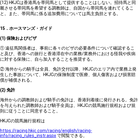
(12) HKJCは香港馬を帯同馬として提供することはしない。招待馬と同
厩させる帯同馬を希望する調教師は、自国から帯同馬を連れてくるこ
と。また、帯同馬に係る追加費用については馬主負担とする。
15
．ホースマンズ・ガイド
(1)
保険およびビザ
① 遠征馬関係者は、事前に各々のビザの必要条件について確認するこ
と及び、香港への旅行と香港滞在中の業務/業務外における怪我や疾病
に対する保険に、自ら加入することを推奨する。
② 海外からの騎手は全員、免許交付以降、HKJCのエリア内で業務上発
生した事故について、HKJCの保険制度で医療、個人傷害および損害賠
償が補償される。
(2)
免許
海外からの調教師および騎手の免許は、香港到着後に発行される。免許
を与えられた調教師および騎手全員は、HKJCの競馬施行規程および規
則に従うことに同意すること。
HKJCの競馬施行規程は
https://racing.hkjc.com/racing/english/racing-
info/racing_rules_instr.aspx
で閲覧できる。