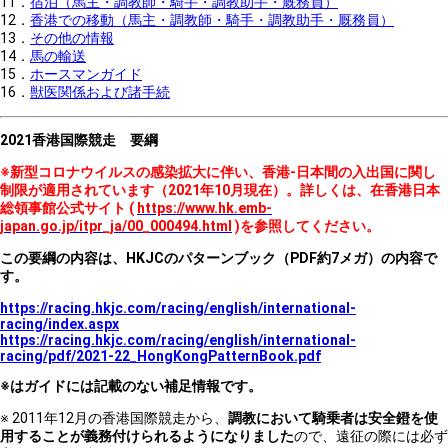
11．
宿泊（馬主・調教師・騎手・調教助手・厩務員）
12．
香港での移動（馬主・調教師・騎手・調教助手・厩務員）
13．
その他の情報
14．
馬の輸送
15．
ホースマンガイド
16．
獣医関係および諸手続
2021
香港国際競走 要綱
※新型コロナウイルスの感染拡大に伴い、香港-日本間の入出国に関し
制限が適用されています（2021年10月現在）。詳しくは、在香港日本
総領事館公式サイト
(
https://www.hk.emb-
japan.go.jp/itpr_ja/00_000494.html
)
を参照してください。
この要綱の内容は、HKJCのパターンブック（PDF約7メガ）の内容で
す。
https://racing.hkjc.com/racing/english/international-
racing/index.aspx
https://racing.hkjc.com/racing/english/international-
racing/pdf/2021-22_HongKongPatternBook.pdf
※はガイドには記載のない補足情報です。
※
2011
年
12
月の香港国際競走から、
調教において騎乗者は安全鐙を使
用することが義務付けられるようになりました
ので、遠征の際には必ず