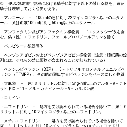
② HKJC競馬施行規程における騎手に対する以下の禁止薬物を、遠征
騎手は理解しておく必要がある。
・アルコール － 100 mlの息に対し22マイクログラム以上のエタノ
ール、又は血液100 mlに対し50 mg以上のエタノール
・アンフェタミン及びアンフェタミン様物質 －'エクスタシー'系を含
む。偽（性）エフェドリン、フェニルプロパノールアミンを除く
・バルビツール酸誘導体
・ベンゾジアゼピンおよびベンゾジアゼピン様物質（注意：睡眠薬の錠
剤には、それらの禁止薬物が含まれることが知られている）
・ベンジルピペラジン（BZP）、3－トリフルオロメチルフェニルピペ
ラジン（TFMPP）、その他の類似するピペラジンをベースにした物質
・大麻類 － 尿1ミリリットルに対し15ng/ml以上のデルタ－9－テト
ラヒドロ－11－ノル－カナビノール－9－カルボン酸
・コカイン
・エフェドリン － 処方を受け認められている場合を除いて、尿１ミ
リリットルに対し10マイクログラム以上のエフェドリン。
・メチルエフェドリン － 処方を受け認められている場合を除いて、
尿１ミリリットルに対し10マイクログラム以上のメチルエフェドリ