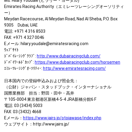
Ms. Hilary Youdale (ヒラリー・ヨーダル)
Emirates Racing Authority（エミレーツレーシングオーソリティ
ー）
Meydan Racecourse, Al Meydan Road, Nad Al Sheba, P.O. Box
9305 Dubai, UAE
電話: +971 4 316 8503
FAX: +971 4 327 0046
Eメール: hilary.youdale@emiratesracing.com
ｳｪﾌﾞｻｲﾄ
ﾄﾞﾊﾞｲﾚｰｼﾝｸﾞｸﾗﾌﾞ:
http://www.dubairacingclub.com/
ﾄﾞﾊﾞｲﾜｰﾙﾄﾞｶｯﾌﾟ:
https://www.dubairacingclub.com/horsemen
ｴﾐﾚｰﾂﾚｰｼﾝｸﾞｵｰｿﾘﾃｨｰ:
http://www.emiratesracing.com/
日本国内での登録申込みおよび照会先：
（公財）ジャパン・スタッドブック・インターナショナル
国際業務部 担当：野田・田中・高井
〒105-0004 東京都港区新橋4-5-4 JRA新橋分館6 F
電話: 03 (3434) 5003
FAX: 03 (3432) 4668
Eメール：
https://www.jairs.jp/otoiawase/index.php
ウェブサイト：http://www.jairs.jp/