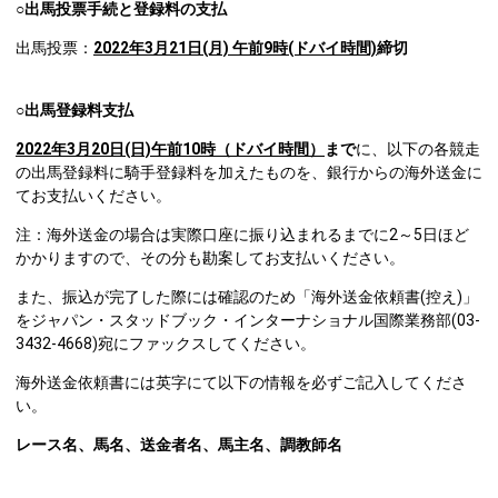
○出馬投票手続と登録料の支払
出馬投票：
2022
年3月21日(月)
午前9時(ドバイ時間)
締切
○出馬登録料支払
2022
年3月20日(日)午前10時（ドバイ時間）
まで
に、以下の各競走
の出馬登録料に騎手登録料を加えたものを、銀行からの海外送金に
てお支払いください。
注：海外送金の場合は実際口座に振り込まれるまでに2～5日ほど
かかりますので、その分も勘案してお支払いください。
また、振込が完了した際には確認のため「海外送金依頼書(控え)」
をジャパン・スタッドブック・インターナショナル国際業務部(03-
3432-4668)宛にファックスしてください。
海外送金依頼書には英字にて以下の情報を必ずご記入してくださ
い。
レース名、馬名、送金者名、馬主名、調教師名