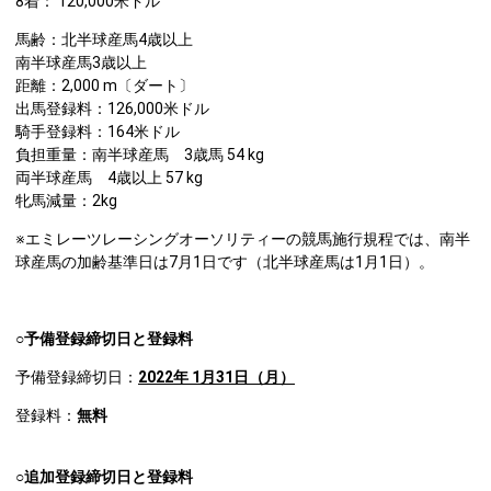
8着： 120,000米ドル
馬齢：北半球産馬4歳以上
南半球産馬3歳以上
距離：2,000 m〔ダート〕
出馬登録料：126,000米ドル
騎手登録料：164米ドル
負担重量：南半球産馬 3歳馬 54 kg
両半球産馬 4歳以上 57 kg
牝馬減量：2kg
※エミレーツレーシングオーソリティーの競馬施行規程では、南半
球産馬の加齢基準日は7月1日です（北半球産馬は1月1日）。
○予備登録締切日と登録料
予備登録締切日：
2022
年 1月31日（月）
登録料：
無料
○追加登録締切日と登録料