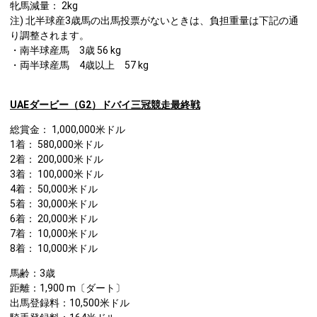
牝馬減量： 2kg
注) 北半球産3歳馬の出馬投票がないときは、負担重量は下記の通
り調整されます。
・南半球産馬 3歳 56 kg
・両半球産馬 4歳以上 57 kg
UAEダービー（G2）ドバイ三冠競走最終戦
総賞金： 1,000,000米ドル
1着： 580,000米ドル
2着： 200,000米ドル
3着： 100,000米ドル
4着： 50,000米ドル
5着： 30,000米ドル
6着： 20,000米ドル
7着： 10,000米ドル
8着： 10,000米ドル
馬齢：3歳
距離：1,900 m〔ダート〕
出馬登録料：10,500米ドル