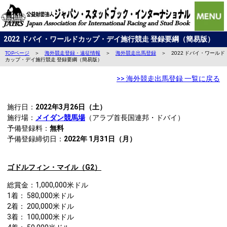
2022 ドバイ・ワールドカップ・デイ施行競走 登録要綱（簡易版）
TOPページ
＞
海外競走登録・遠征情報
＞
海外競走出馬登録
＞ 2022 ドバイ・ワールド
カップ・デイ施行競走 登録要綱（簡易版）
>> 海外競走出馬登録 一覧に戻る
施行日：
2022年3月26日（土）
施行場：
メイダン競馬場
（アラブ首長国連邦・ドバイ）
予備登録料：
無料
予備登録締切日：
2022年 1月31日（月）
ゴドルフィン・マイル（G2）
総賞金：1,000,000米ドル
1着： 580,000米ドル
2着： 200,000米ドル
3着： 100,000米ドル