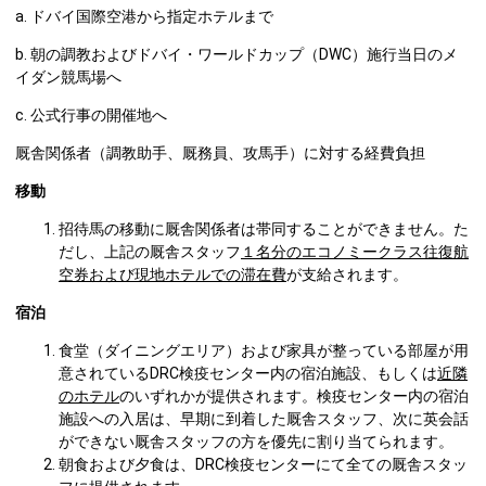
a. ドバイ国際空港から指定ホテルまで
b. 朝の調教およびドバイ・ワールドカップ（DWC）施行当日のメ
イダン競馬場へ
c. 公式行事の開催地へ
厩舎関係者（調教助手、厩務員、攻馬手）に対する経費負担
移動
招待馬の移動に厩舎関係者は帯同することができません。た
だし、上記の厩舎スタッフ
１名分のエコノミークラス往復航
空券および現地ホテルでの滞在費
が支給されます。
宿泊
食堂（ダイニングエリア）および家具が整っている部屋が用
意されているDRC検疫センター内の宿泊施設、もしくは
近隣
のホテル
のいずれかが提供されます。検疫センター内の宿泊
施設への入居は、早期に到着した厩舎スタッフ、次に英会話
ができない厩舎スタッフの方を優先に割り当てられます。
朝食および夕食は、DRC検疫センターにて全ての厩舎スタッ