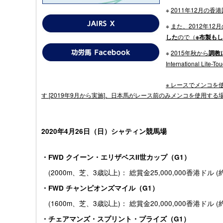
※
2011
年12月の香
※
また、2012年1
した
ので
（
※布製も
※
2015
年秋から
調教
International Li
※
レースでメンコを
す [2019年9月から実施]。日本馬がレース前のみメンコを使用す
2020年4月26日（日）
シャティン競馬場
・FWD クイーン・エリザベスII世カップ（G1）
(2000m、芝、3歳以上)： 総賞金25,000,000香港ドル (約
・FWD チャンピオンズマイル（G1）
(1600m、芝、3歳以上)： 総賞金20,000,000香港ドル (約
・チェアマンズ・スプリント・プライズ（G1）