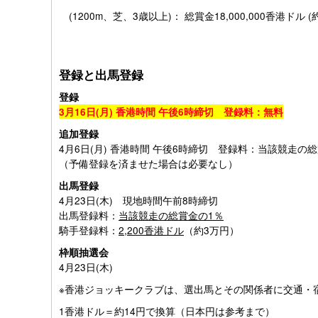
(1200m、芝、3歳以上)： 総賞金18,000,000香港ドル (約
登録と出馬登録
登録
3月16日(月) 香港時間 午後6時締切 登録料：無料
追加登録
4月6日(月) 香港時間 午後6時締切 登録料：当該競走の
（予備登録を済ませた場合は必要なし）
出馬登録
4月23日(木) 現地時間午前8時締切
出馬登録料：
当該競走の総賞金の1％
騎手登録料：
2,200香港ドル
（約3万円）
枠順抽選会
4月23日(木)
※香港ジョッキークラブは、選出馬とその関係者に交通・
1香港ドル＝約14円で換算（日本円は参考まで）