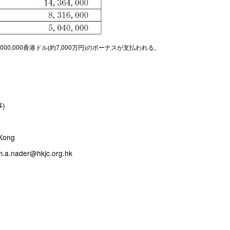
,000香港ドル(約7,000万円)のボーナスが支払われる。
事)
 Kong
am.a.nader@hkjc.org.hk