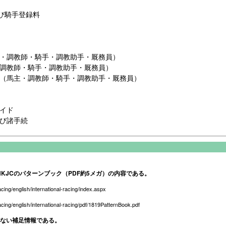
び騎手登録料
・調教師・騎手・調教助手・厩務員）
調教師・騎手・調教助手・厩務員）
（馬主・調教師・騎手・調教助手・厩務員）
イド
び諸手続
KJCのパターンブック（PDF約5メガ）の内容である。
acing/english/international-racing/index.aspx
acing/english/international-racing/pdf/1819PatternBook.pdf
のない補足情報である。