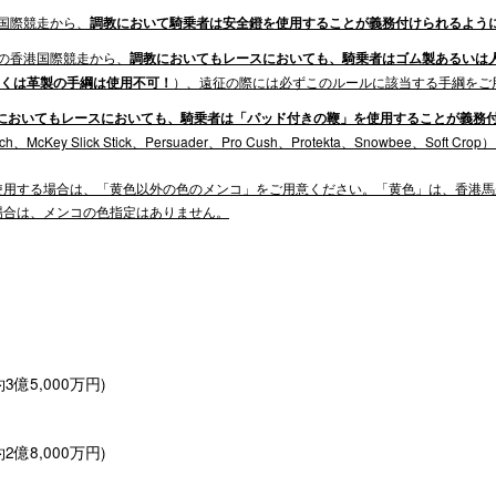
港国際競走から、
調教において騎乗者は安全鐙を使用することが義務付けられるよう
2月の香港国際競走から、
調教においてもレースにおいても、騎乗者はゴム製あるいは
しくは革製の手綱は使用不可！
）、遠征の際には必ずこのルールに該当する手綱をご
においてもレースにおいても、騎乗者は「パッド付きの鞭」を使用することが義務
te-Touch、McKey Slick Stick、Persuader、Pro Cush、Protekta、Snowbee、
使用する場合は、「黄色以外の色のメンコ」をご用意ください。「黄色」は、香港馬
る場合は、メンコの色指定はありません。
3億5,000万円)
2億8,000万円)