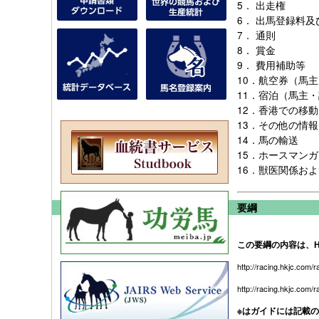
5．
出走権
6．
出馬登録料及
7．
通則
8．
賞金
9．
費用補助等
10．
航空券（馬主
11．
宿泊（馬主・
12．
香港での移動
13．
その他の情報
14．
馬の輸送
15．
ホースマンガ
16．
獣医関係およ
要綱
この要綱の内容は、H
http://racing.hkjc.com/r
http://racing.hkjc.com/r
※はガイドには記載