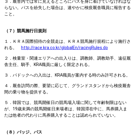
３．厩舎内では常に見えるところにパスを身に着けていなければな
らない。パスを紛失した場合は、速やかに検疫厩舎職員に報告する
こと。
（７）競馬施行日規則
１．ＫＲＡ国際招待の全競走は、ＫＲＡ競馬施行規程により施行さ
れる。
http://race.kra.co.kr/globalEn/racingRules.do
２．検量室・関連エリアへの出入りは、調教師、調教助手、遠征厩
舎主任、騎手、KRA職員に厳しく限定される。
３．パドックへの入出は、KRA職員が案内する時のみ許可される。
４．厩舎訪問の際、要望に応じて、グランドスタンドから検疫厩舎
間の乗り物を提供する。
５．韓国では、競馬開催日の競馬場入場に関して年齢制限はない
が、19歳未満の競馬開催日来場者は、韓国滞在中に、馬券購入ま
たは他者の代わりに馬券購入することは認められていない。
（８）バッジ、パス