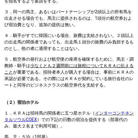
を指名するよう要請をする。
３．同一の馬主、あるいはパートナーシップが2頭以上の所有馬を
出走させる場合でも、馬主に提供されるのは、1頭分の航空券およ
び宿泊費となり、追加の提供は無い。
４．騎手がすでに韓国にいる場合、旅費は支給されない。２頭以上
の出走馬の関係者であっても、出走馬１頭分の旅費のみ負担するも
のとし、他の者に適用することはない。
５．航空券の発行および航空便の座席を確保するために、馬主・調
教師・騎手は
少なくとも２週間前には旅程についてＫＲＡに伝える
こと
が重要である。招待者本人が購入する場合は、事前にＫＲＡの
承認が必要である。その際にはＫＲＡが契約している旅行会社のレ
ートと同等のビジネスクラスの航空券代を支給する。
（２）宿泊ホテル
１．ＫＲＡは招待馬の関係者に五つ星ホテル（
インターコンチネン
タルソウルCOEX
）での下記の日数の宿泊を提供する（部屋代の
み、最大２名まで利用可能）。
馬 主：５泊（1部屋）