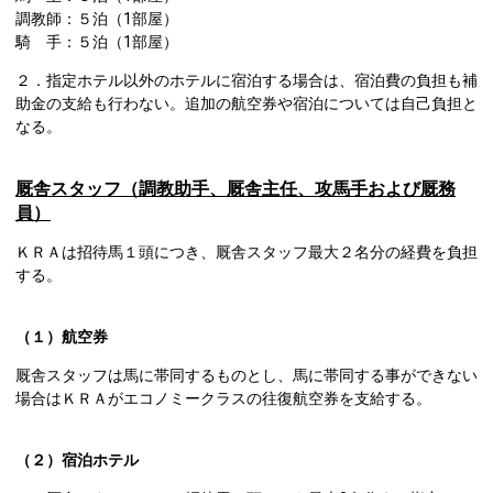
調教師：５泊（1部屋）
騎 手：５泊（1部屋）
２．指定ホテル以外のホテルに宿泊する場合は、宿泊費の負担も補
助金の支給も行わない。追加の航空券や宿泊については自己負担と
なる。
厩舎スタッフ（調教助手、厩舎主任、攻馬手および厩務
員）
ＫＲＡは招待馬１頭につき、厩舎スタッフ最大２名分の経費を負担
する。
（１）航空券
厩舎スタッフは馬に帯同するものとし、馬に帯同する事ができない
場合はＫＲＡがエコノミークラスの往復航空券を支給する。
（２）宿泊ホテル