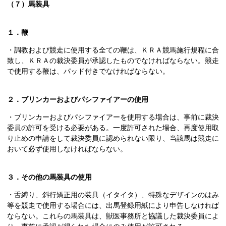
（７）馬装具
１．鞭
・調教および競走に使用する全ての鞭は、ＫＲＡ競馬施行規程に合
致し、ＫＲＡの裁決委員が承認したものでなければならない。競走
で使用する鞭は、パッド付きでなければならない。
２．ブリンカーおよびパシファイアーの使用
・ブリンカーおよびパシファイアーを使用する場合は、事前に裁決
委員の許可を受ける必要がある。一度許可された場合、再度使用取
り止めの申請をして裁決委員に認められない限り、当該馬は競走に
おいて必ず使用しなければならない。
３．その他の馬装具の使用
・舌縛り、斜行矯正用の装具（イタイタ）、特殊なデザインのはみ
等を競走で使用する場合には、出馬登録用紙により申告しなければ
ならない。これらの馬装具は、獣医事務所と協議した裁決委員によ