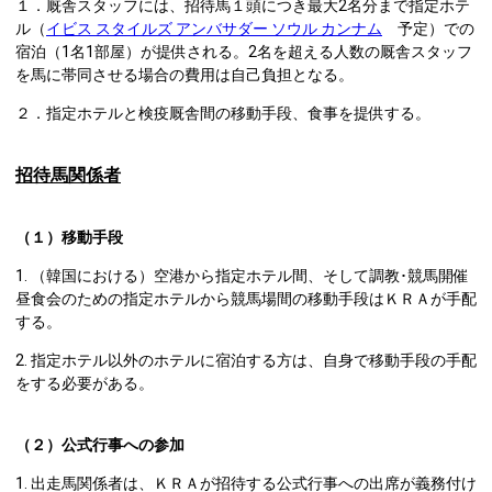
１．厩舎スタッフには、招待馬１頭につき最大2名分まで指定ホテ
ル（
イビス スタイルズ アンバサダー ソウル カンナム
予定）での
宿泊（1名1部屋）が提供される。2名を超える人数の厩舎スタッフ
を馬に帯同させる場合の費用は自己負担となる。
２．指定ホテルと検疫厩舎間の移動手段、食事を提供する。
招待馬関係者
（１）移動手段
1. （韓国における）空港から指定ホテル間、そして調教･競馬開催
昼食会のための指定ホテルから競馬場間の移動手段はＫＲＡが手配
する。
2. 指定ホテル以外のホテルに宿泊する方は、自身で移動手段の手配
をする必要がある。
（２）公式行事への参加
1. 出走馬関係者は、ＫＲＡが招待する公式行事への出席が義務付け