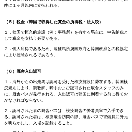
件に１ヶ月以内に支払われる。
（５）税金（韓国で収得した賞金の所得税・法人税）
１．韓国で恒久的施設（例：事務所）を有する馬主は、申告納税と
して税金を支払う必要がある。
２．個人所得であるため、遠征馬所属国政府と韓国政府との税協定
により控除されるであろう。
（６）厩舎入出認可
１．海外からの出走馬は認可を受けた検疫施設に滞在する。韓国検
疫規則により、調教師、騎手および認可された厩舎スタッフのみ
に、厩舎パスが発行される。入出認可は韓国に到着する前に得てお
かなければならない。
２．認可された者の厩舎パスは、検疫厩舎の警備員室で入手でき
る。認可された者は、検疫厩舎訪問の際、厩舎パスで警備員に身元
を明らかにし、入場を記録すること。