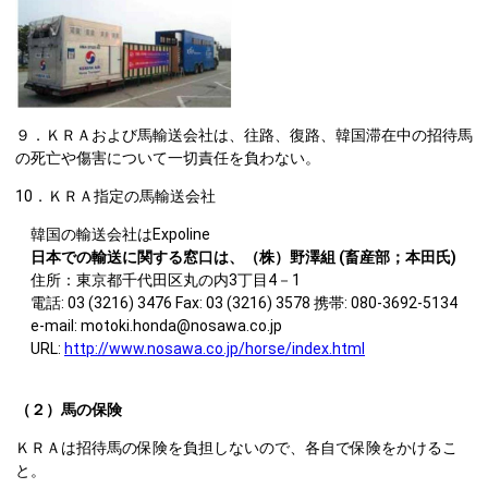
９．ＫＲＡおよび馬輸送会社は、往路、復路、韓国滞在中の招待馬
の死亡や傷害について一切責任を負わない。
10．ＫＲＡ指定の馬輸送会社
韓国の輸送会社はExpoline
日本での輸送に関する窓口は、（株）野澤組 (畜産部；本田氏)
住所：東京都千代田区丸の内3丁目4－1
電話: 03 (3216) 3476 Fax: 03 (3216) 3578 携帯: 080-3692-5134
e-mail: motoki.honda@nosawa.co.jp
URL:
http://www.nosawa.co.jp/horse/index.html
（２）馬の保険
ＫＲＡは招待馬の保険を負担しないので、各自で保険をかけるこ
と。