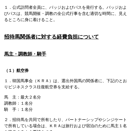
１．公式訪問者全員に、バッジおよびパスを発行する。バッジおよ
びパスは、競馬開催・調教の全公式行事を含む適切な時間に、見え
るところに身に着けること。
招待馬関係者に対する経費負担について
馬主・調教師・騎手
（１）航空券
１．韓国馬事会（ＫＲＡ）は、選出外国馬の関係者に、下記のとお
りビジネスクラス往復航空券を支給する。
馬 主：最大２名分
調教師：１名分
騎 手：１名分
２．招待馬を共同で所有したり、パートナーシップやシンジケート
で所有している場合は、ＫＲＡは旅行および宿泊のために馬主１名