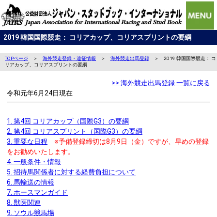
2019 韓国国際競走： コリアカップ、コリアスプリントの要綱
TOPページ
＞
海外競走登録・遠征情報
＞
海外競走出馬登録
＞ 2019 韓国国際競走： コ
リアカップ、コリアスプリントの要綱
>> 海外競走出馬登録 一覧に戻る
令和元年6月24日現在
1. 第4回 コリアカップ（国際G3）の要綱
2. 第4回 コリアスプリント（国際G3）の要綱
3. 重要な日程
※予備登録締切は8月9日（金）ですが、早めの登録
をお勧めいたします。
4. 一般条件・情報
5. 招待馬関係者に対する経費負担について
6. 馬輸送の情報
7. ホースマンガイド
8. 獣医関連
9. ソウル競馬場