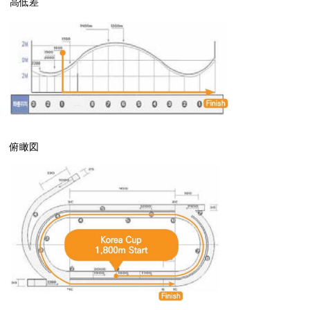
高低差
俯瞰図