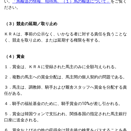
い。
「馬輸送の情報、招待馬、（１）馬の輸送について」
をご覧く
ださい。
（３）競走の延期／取り止め
ＫＲＡは、事前の公示なく、いかなる者に対する責任を負うことな
く、競走を取り止め、または延期する権限を有する。
（４）賞金
１．賞金は、ＫＲＡに登録された馬主のみに全額与えられる。
２．複数の馬主への賞金分配は、馬主間の個人契約の問題である。
３．馬主は、調教師、騎手および厩舎スタッフへ賞金を分配する責
任がある。
４．騎手の福祉基金のために、騎手賞金の10%が差し引かれる。
５．賞金は韓国ウォンで支払われ、関係各国の指定された馬主銀行
口座に送金される。
６．賞金およびその他の収得金は競走後の検査をパスすることを条