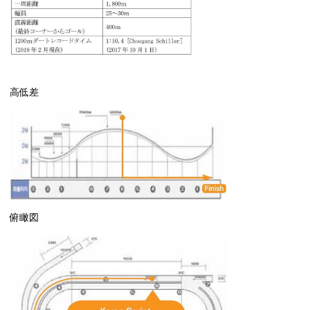
高低差
俯瞰図