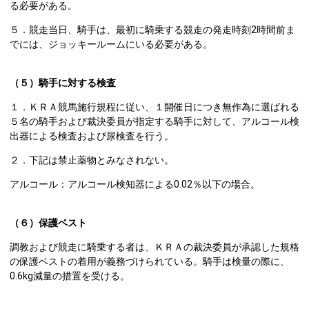
る必要がある。
５．競走当日、騎手は、最初に騎乗する競走の発走時刻2時間前ま
でには、ジョッキールームにいる必要がある。
（５）騎手に対する検査
１．ＫＲＡ競馬施行規程に従い、１開催日につき無作為に選ばれる
５名の騎手および裁決委員が指定する騎手に対して、アルコール検
出器による検査および尿検査を行う。
２．下記は禁止薬物とみなされない。
アルコール：アルコール検知器による0.02％以下の場合。
（６）保護ベスト
調教および競走に騎乗する者は、ＫＲＡの裁決委員が承認した規格
の保護ベストの着用が義務づけられている。騎手は検量の際に、
0.6kg減量の措置を受ける。