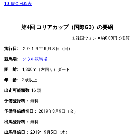
10. 厩舎日程表
第4回 コリアカップ（国際G3）の要綱
１韓国ウォン = 約0.09円で換算
施行日:
２０１９年９月８日（日）
競馬場:
ソウル競馬場
距 離:
1,800m（左回り）ダート
年 齢
:
3歳以上
出走可能頭数
: 16 頭
予備登録料：
無料
予備登録締切日：
2019年8月9日（金）
出馬登録料：
無料
出馬登録日：
2019年9月5日（木）