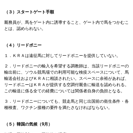
（３）スタートゲート手順
厩務員が、馬をゲート内に誘導すること、ゲート内で馬をつかむこ
とは、認められない。
（４）リードポニー
１．ＫＲＡは遠征馬に対してリードポニーを提供していない。
２．リードポニーの輸入を希望する調教師は、当該リードポニーの
輸出前に、ソウル競馬場での利用可能な検疫スペースについて、馬
輸送会社およびＫＲＡに相談されたい。スペースに余裕があれば、
リードポニーはＫＲＡが提供する空調付厩舎に輸送を認められる。
この輸送に係る全ての経費については関係者自身の負担となる。
３．リードポニーについても、競走馬と同じ出国前の衛生条件・各
種検査、ワクチン接種の要件を満たさなければならない。
（５）韓国の気候（9月）