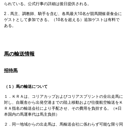
られている。公式行事の詳細は後日提供される。
2．馬主、調教師、騎手を含む、各馬最大10名が競馬開催昼食会に
ゲストとして参加できる。（10名を超える）追加ゲストは有料で
ある。
馬の輸送情報
招待馬
（１）馬の輸送について
１．ＫＲＡは、コリアカップおよびコリアスプリントの全出走馬に
対し、自厩舎から出発空港までの陸上移動および往復航空輸送をＫ
ＲＡ指名の輸送会社により手配させ、その費用を負担する。（※日
本国内の馬運車代は馬主負担）
２．同一地域からの出走馬は、馬輸送会社に係わらず可能な限り同