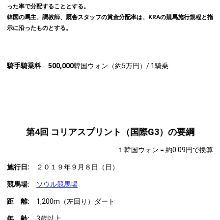
った率で分配することとする。
韓国の馬主、調教師、厩舎スタッフの賞金分配率は、KRAの競馬施行規程と指
示に沿ったものとする。
騎手騎乗料 500,000
韓国ウォン（約5万円）/ 1騎乗
第4回 コリアスプリント（国際G3）の要綱
１韓国ウォン = 約0.09円で換算
施行日:
２０１９年９月８日（日）
競馬場:
ソウル競馬場
距 離:
1,200m（左回り）ダート
年 齢
:
3歳以上