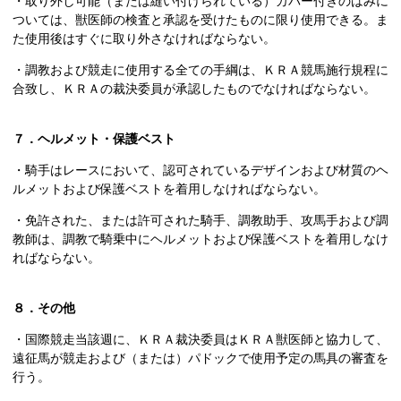
・取り外し可能（または縫い付けられている）カバー付きのはみに
ついては、獣医師の検査と承認を受けたものに限り使用できる。ま
た使用後はすぐに取り外さなければならない。
・調教および競走に使用する全ての手綱は、ＫＲＡ競馬施行規程に
合致し、ＫＲＡの裁決委員が承認したものでなければならない。
７．ヘルメット・保護ベスト
・騎手はレースにおいて、認可されているデザインおよび材質のヘ
ルメットおよび保護ベストを着用しなければならない。
・免許された、または許可された騎手、調教助手、攻馬手および調
教師は、調教で騎乗中にヘルメットおよび保護ベストを着用しなけ
ればならない。
８．その他
・国際競走当該週に、ＫＲＡ裁決委員はＫＲＡ獣医師と協力して、
遠征馬が競走および（または）パドックで使用予定の馬具の審査を
行う。