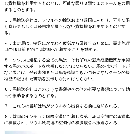
じ貨物機を利用するものとし、可能な限り３頭で１ストールを共用
するものとする。
３．馬輸送会社は、ソウルへの輸送および帰国にあたり、可能な限
り直行便もしくは経由地が最も少ない貨物機を利用するものとす
る。
４．出走馬は、輸送にかかわる疲労から回復するために、競走施行
日の10日前までには韓国へ到着することを勧める。
５．ソウルに遠征する全ての馬は、それぞれの競馬統括機関が承認
する馬のパスポートを携帯しなければならない。馬のパスポートが
ない場合は、登録書類または馬を確認できかつ必要なワクチンの接
種歴の記された書類を携帯しなければならない。
６．馬輸送会社はこのような書類やその他の必要な書類について助
言や援助をするものとする。
７．これらの書類は馬がソウルから出発する前に返却される。
８．韓国のインチョン国際空港に到着し次第、馬は空調付の馬運車
に積載され、ソウル競馬場の空調付の検疫厩舎へ搬送される。