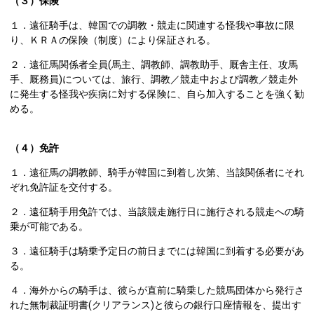
（３）保険
１．遠征騎手は、韓国での調教・競走に関連する怪我や事故に限
り、ＫＲＡの保険（制度）により保証される。
２．遠征馬関係者全員(馬主、調教師、調教助手、厩舎主任、攻馬
手、厩務員)については、旅行、調教／競走中および調教／競走外
に発生する怪我や疾病に対する保険に、自ら加入することを強く勧
める。
（４）免許
１．遠征馬の調教師、騎手が韓国に到着し次第、当該関係者にそれ
ぞれ免許証を交付する。
２．遠征騎手用免許では、当該競走施行日に施行される競走への騎
乗が可能である。
３．遠征騎手は騎乗予定日の前日までには韓国に到着する必要があ
る。
４．海外からの騎手は、彼らが直前に騎乗した競馬団体から発行さ
れた無制裁証明書(クリアランス)と彼らの銀行口座情報を、提出す