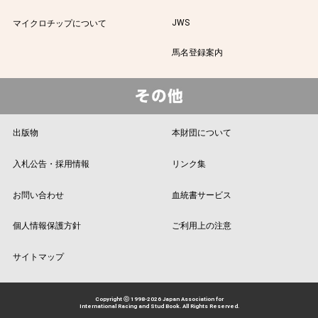
JWS
マイクロチップについて
馬名登録案内
出版物
本財団について
入札公告・採用情報
リンク集
お問い合わせ
血統書サービス
個人情報保護方針
ご利用上の注意
サイトマップ
Copyright ⓒ 1998-2026 Japan Association for
International Racing and Stud Book. All Rights Reserved.