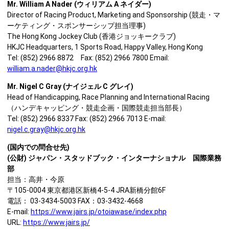
Mr. William A Nader (
ウィリアム A ネイダー)
Director of Racing Product, Marketing and Sponsorship (競走・マ
ーケティング・スポンサーシップ担当理事)
The Hong Kong Jockey Club (香港ジョッキークラブ)
HKJC Headquarters, 1 Sports Road, Happy Valley, Hong Kong
Tel: (852) 2966 8872 Fax: (852) 2966 7800 Email:
william.a.nader@hkjc.org.hk
Mr. Nigel C Gray (
ナイジェル
C
グレイ
)
Head of Handicapping, Race Planning and International Racing
（ハンデキャッピング・競走企画・国際競走担当部長）
Tel: (852) 2966 8337 Fax: (852) 2966 7013 E-mail:
nigel.c.gray@hkjc.org.hk
(国内での問合せ先)
(公財) ジャパン・スタッドブック・インターナショナル 国際業務
部
担当：高井・今原
〒105-0004 東京都港区新橋4-5-4 JRA新橋分館6F
電話： 03-3434-5003 FAX：03-3432-4668
E-mail:
https://www.jairs.jp/otoiawase/index.php
URL:
https://www.jairs.jp/