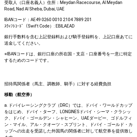
受取人（口座名義人）住所：Meydan Racecourse, Al Meydan
Road, Nad Al Sheba, Dubai, UAE
IBANコード：AE49 0260 0010 2104 7889 201
ｽｳｨﾌﾄｺｰﾄﾞ（Swift Code）: EBILAEAD
銀行手数料を含む上記登録料および騎手登録料を、上記口座あてに
送金してください。
※IBANコードは、銀行口座の所在国・支店・口座番号を一意に特定
するためのコードです。
招待馬関係者（馬主、調教師、騎手）に対する経費負担
移動（航空券）
a. ドバイレーシングクラブ（DRC）では、ドバイ・ワールドカップ
をはじめ、ドバイ・ターフ、LONGINESドバイ・シーマ・クラシッ
ク、ドバイ・ゴールデン・シャヒーン、UAEダービー、ゴドルフィ
ン・マイル、アル・クオーツ・スプリント、ドバイ・ゴールド・カ
ップへの出走を受諾した外国馬の関係者に対して航空券を提供致し