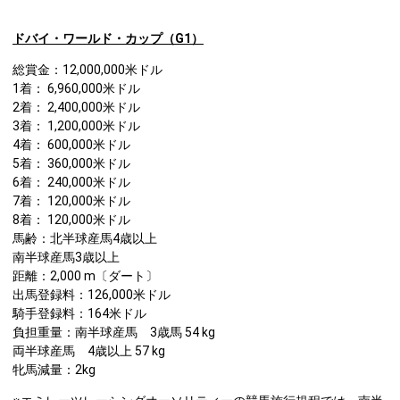
ドバイ・ワールド・カップ（G1）
総賞金：12,000,000米ドル
1着： 6,960,000米ドル
2着： 2,400,000米ドル
3着： 1,200,000米ドル
4着： 600,000米ドル
5着： 360,000米ドル
6着： 240,000米ドル
7着： 120,000米ドル
8着： 120,000米ドル
馬齢：北半球産馬4歳以上
南半球産馬3歳以上
距離：2,000 m〔ダート〕
出馬登録料：126,000米ドル
騎手登録料：164米ドル
負担重量：南半球産馬 3歳馬 54 kg
両半球産馬 4歳以上 57 kg
牝馬減量：2kg