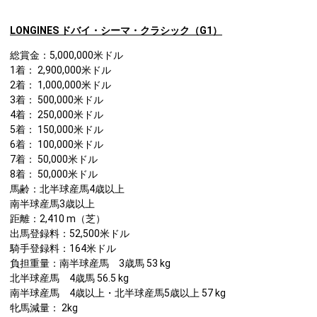
LONGINES
ドバイ・シーマ・クラシック（G1）
総賞金：5,000,000米ドル
1着： 2,900,000米ドル
2着： 1,000,000米ドル
3着： 500,000米ドル
4着： 250,000米ドル
5着： 150,000米ドル
6着： 100,000米ドル
7着： 50,000米ドル
8着： 50,000米ドル
馬齢：北半球産馬4歳以上
南半球産馬3歳以上
距離：2,410 m（芝）
出馬登録料：52,500米ドル
騎手登録料：164米ドル
負担重量：南半球産馬 3歳馬 53 kg
北半球産馬 4歳馬 56.5 kg
南半球産馬 4歳以上・北半球産馬5歳以上 57 kg
牝馬減量： 2kg