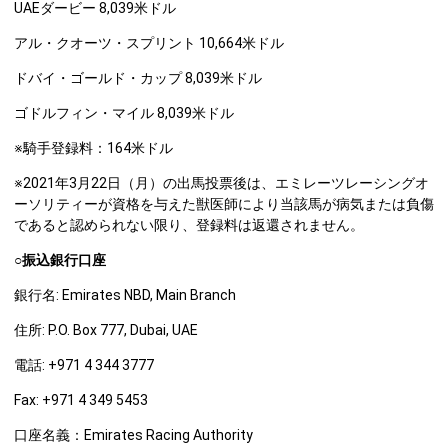
UAEダービー 8,039米ドル
アル・クオーツ・スプリント 10,664米ドル
ドバイ・ゴールド・カップ 8,039米ドル
ゴドルフィン・マイル 8,039米ドル
※騎手登録料：164米ドル
※2021年3月22日（月）の出馬投票後は、エミレーツレーシングオ
ーソリティーが資格を与えた獣医師により当該馬が病気または負傷
であると認められない限り、登録料は返還されません。
○振込銀行口座
銀行名: Emirates NBD, Main Branch
住所: P.O. Box 777, Dubai, UAE
電話: +971 4 344 3777
Fax: +971 4 349 5453
口座名義：Emirates Racing Authority