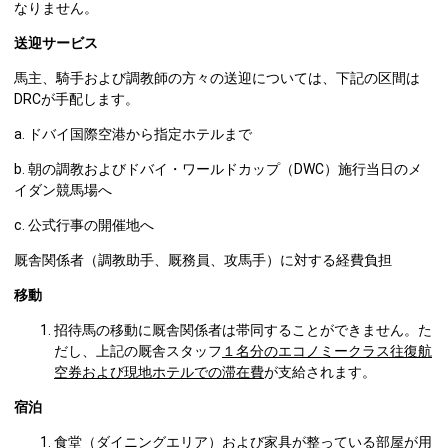
なりません。
送迎サービス
馬主、騎手および調教師の方々の送迎については、下記の区間は
DRCが手配します。
a. ドバイ国際空港から指定ホテルまで
b. 朝の調教およびドバイ・ワールドカップ（DWC）施行当日のメ
イダン競馬場へ
c. 公式行事の開催地へ
厩舎関係者（調教助手、厩務員、攻馬手）に対する経費負担
移動
招待馬の移動に厩舎関係者は帯同することができません。た
だし、上記の厩舎スタッフ
１名分のエコノミークラス往復航
空券および現地ホテルでの滞在費
が支給されます。
宿泊
食堂（ダイニングエリア）および家具が整っている部屋が用