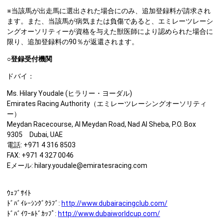
※当該馬が出走馬に選出された場合にのみ、追加登録料が請求され
ます。また、当該馬が病気または負傷であると、エミレーツレーシ
ングオーソリティーが資格を与えた獣医師により認められた場合に
限り、追加登録料の90％が返還されます。
○登録受付機関
ドバイ：
Ms. Hilary Youdale (ヒラリー・ヨーダル)
Emirates Racing Authority（エミレーツレーシングオーソリティ
ー）
Meydan Racecourse, Al Meydan Road, Nad Al Sheba, P.O. Box
9305 Dubai, UAE
電話: +971 4 316 8503
FAX: +971 4 327 0046
Eメール: hilary.youdale@emiratesracing.com
ｳｪﾌﾞｻｲﾄ
ﾄﾞﾊﾞｲﾚｰｼﾝｸﾞｸﾗﾌﾞ:
http://www.dubairacingclub.com/
ﾄﾞﾊﾞｲﾜｰﾙﾄﾞｶｯﾌﾟ:
http://www.dubaiworldcup.com/