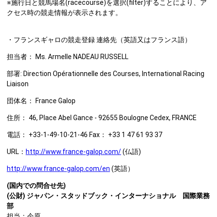
※施行日と競馬場名(racecourse)を選択(filter)することにより、ア
クセス時の競走情報が表示されます。
・フランスギャロの競走登録 連絡先（英語又はフランス語）
担当者： Ms. Armelle NADEAU RUSSELL
部署: Direction Opérationnelle des Courses, International Racing
Liaison
団体名： France Galop
住所： 46, Place Abel Gance - 92655 Boulogne Cedex, FRANCE
電話： +33-1-49-10-21-46 Fax： +33 1 47 61 93 37
URL：
http://www.france-galop.com/
(仏語)
http://www.france-galop.com/en
(英語）
(国内での問合せ先)
(公財) ジャパン・スタッドブック・インターナショナル 国際業務
部
担当：今原