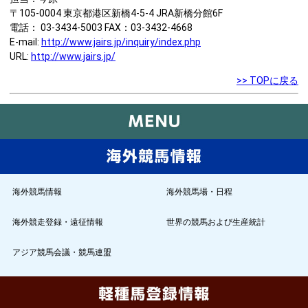
〒105-0004 東京都港区新橋4-5-4 JRA新橋分館6F
電話： 03-3434-5003 FAX：03-3432-4668
E-mail:
http://www.jairs.jp/inquiry/index.php
URL:
http://www.jairs.jp/
>> TOPに戻る
海外競馬情報
海外競馬場・日程
海外競走登録・遠征情報
世界の競馬および生産統計
アジア競馬会議・競馬連盟