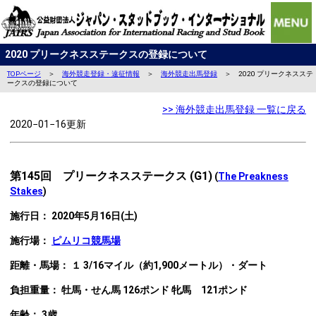
2020 プリークネスステークスの登録について
TOPページ
＞
海外競走登録・遠征情報
＞
海外競走出馬登録
＞ 2020 プリークネスステ
ークスの登録について
>> 海外競走出馬登録 一覧に戻る
2020−01−16更新
第145回 プリークネスステークス (G1)
(
The
Preakness
Stakes
)
施行日： 2020年5月16日(土)
施行場：
ピムリコ
競馬場
距離・馬場： １ 3/16マイル（約1,900メートル）・ダート
負担重量：
牡馬・せん馬 126ポンド 牝馬 121ポンド
年齢： 3歳