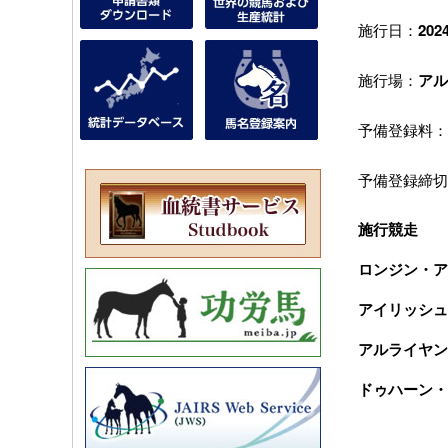
施行日：
20
施行場：
アル
予備登録料：
予備登録締切
施行競走
ロンジン・ア
アイリッシュ
アルライヤン
ドゥハーン・