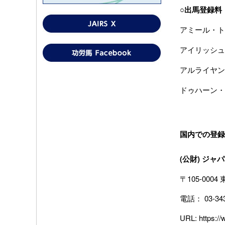
○出馬登録料
アミール・トロ
アイリッシュ
アルライヤン
ドゥハーン・
国内での登録
(公財) ジ
〒105-000
電話： 03-3434
URL:
https://