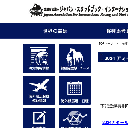
TOP
ページ
＞
海外
2024 
下記登録要綱
2024カタール