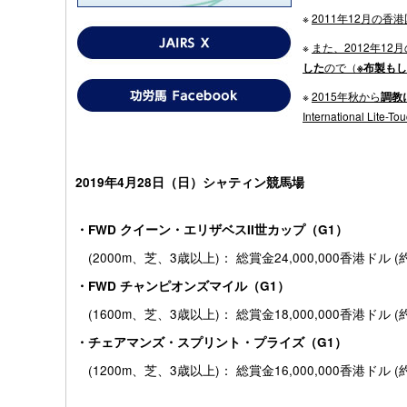
※
2011
年12月の香
※
また、2012年1
した
ので
（
※布製も
※
2015
年秋から
調教
International Li
2019年4月28日（日）
シャティン競馬場
・FWD クイーン・エリザベスII世カップ（G1）
(2000m、芝、3歳以上)： 総賞金24,000,000香港ドル (約
・FWD チャンピオンズマイル（G1）
(1600m、芝、3歳以上)： 総賞金18,000,000香港ドル (約
・チェアマンズ・スプリント・プライズ（G1）
(1200m、芝、3歳以上)： 総賞金16,000,000香港ドル (約