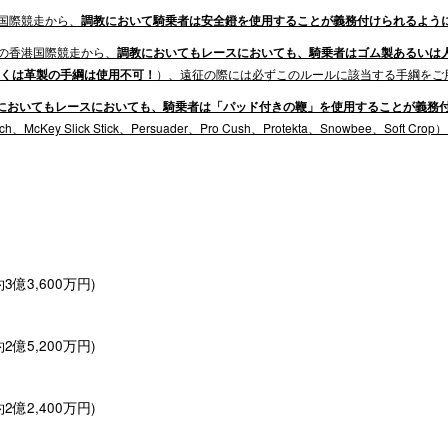
港国際競走から、
調教において騎乗者は安全鐙を使用することが義務付けられるよう
2月の香港国際競走から、
調教においてもレースにおいても、騎乗者はゴム製あるいは
しくは革製の手綱は使用不可！
）、遠征の際には必ずこのルールに該当する手綱をご
においてもレースにおいても、騎乗者は「パッド付きの鞭」を使用することが義務
te-Touch、McKey Slick Stick、Persuader、Pro Cush、Protekta、Snowbee、
3億3,600万円)
2億5,200万円)
2億2,400万円)