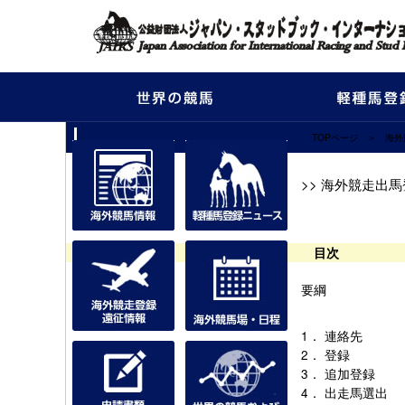
TOPページ
＞
海外
2019 香港 ク
プライズの要綱
>> 海外競走出
目次
要綱
1．
連絡先
2．
登録
3．
追加登録
4．
出走馬選出