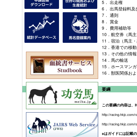
5．
出走権
6．
出馬登録料及
7．
通則
8．
賞金
9．
費用補助等
10．
航空券（馬主
11．
宿泊（馬主・
12．
香港での移動
13．
その他の情報
14．
馬の輸送
15．
ホースマンガ
16．
獣医関係およ
要綱
この要綱の内容は、H
http://racing.hkjc.com/r
http://racing.hkjc.com/r
※はガイドには記載