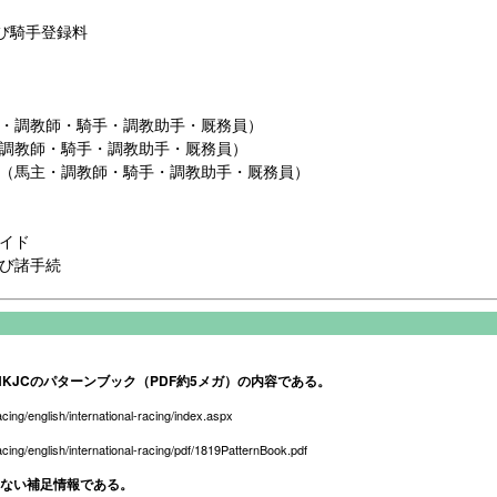
び騎手登録料
・調教師・騎手・調教助手・厩務員）
調教師・騎手・調教助手・厩務員）
（馬主・調教師・騎手・調教助手・厩務員）
イド
び諸手続
KJCのパターンブック（PDF約5メガ）の内容である。
acing/english/international-racing/index.aspx
acing/english/international-racing/pdf/1819PatternBook.pdf
のない補足情報である。