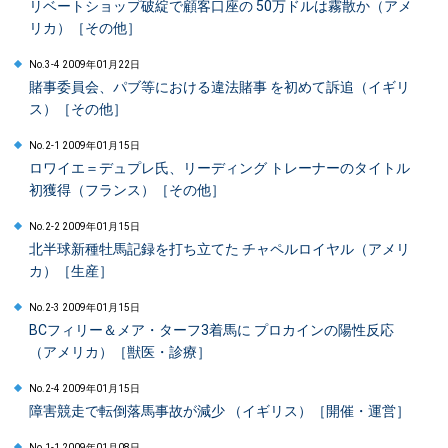
リベートショップ破綻で顧客口座の 50万ドルは霧散か（アメ
リカ）［その他］
No.3-4 2009年01月22日
賭事委員会、パブ等における違法賭事 を初めて訴追（イギリ
ス）［その他］
No.2-1 2009年01月15日
ロワイエ＝デュプレ氏、リーディング トレーナーのタイトル
初獲得（フランス）［その他］
No.2-2 2009年01月15日
北半球新種牡馬記録を打ち立てた チャペルロイヤル（アメリ
カ）［生産］
No.2-3 2009年01月15日
BCフィリー＆メア・ターフ3着馬に プロカインの陽性反応
（アメリカ）［獣医・診療］
No.2-4 2009年01月15日
障害競走で転倒落馬事故が減少 （イギリス）［開催・運営］
No.1-1 2009年01月08日