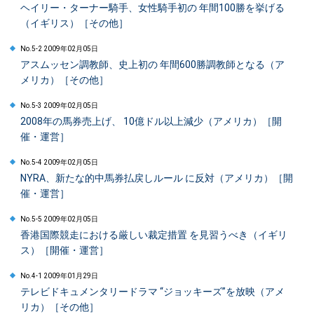
ヘイリー・ターナー騎手、女性騎手初の 年間100勝を挙げる
（イギリス）［その他］
No.5-2 2009年02月05日
アスムッセン調教師、史上初の 年間600勝調教師となる（ア
メリカ）［その他］
No.5-3 2009年02月05日
2008年の馬券売上げ、 10億ドル以上減少（アメリカ）［開
催・運営］
No.5-4 2009年02月05日
NYRA、新たな的中馬券払戻しルール に反対（アメリカ）［開
催・運営］
No.5-5 2009年02月05日
香港国際競走における厳しい裁定措置 を見習うべき（イギリ
ス）［開催・運営］
No.4-1 2009年01月29日
テレビドキュメンタリードラマ “ジョッキーズ”を放映（アメ
リカ）［その他］