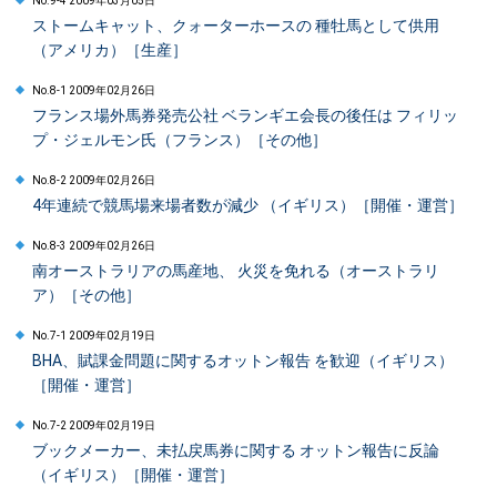
No.9-4 2009年03月05日
ストームキャット、クォーターホースの 種牡馬として供用
（アメリカ）［生産］
No.8-1 2009年02月26日
フランス場外馬券発売公社 ベランギエ会長の後任は フィリッ
プ・ジェルモン氏（フランス）［その他］
No.8-2 2009年02月26日
4年連続で競馬場来場者数が減少 （イギリス）［開催・運営］
No.8-3 2009年02月26日
南オーストラリアの馬産地、 火災を免れる（オーストラリ
ア）［その他］
No.7-1 2009年02月19日
BHA、賦課金問題に関するオットン報告 を歓迎（イギリス）
［開催・運営］
No.7-2 2009年02月19日
ブックメーカー、未払戻馬券に関する オットン報告に反論
（イギリス）［開催・運営］