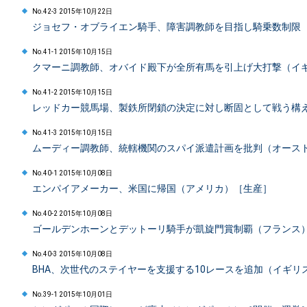
No.42-3 2015年10月22日
ジョセフ・オブライエン騎手、障害調教師を目指し騎乗数制限
No.41-1 2015年10月15日
クマーニ調教師、オバイド殿下が全所有馬を引上げ大打撃（イ
No.41-2 2015年10月15日
レッドカー競馬場、製鉄所閉鎖の決定に対し断固として戦う構
No.41-3 2015年10月15日
ムーディー調教師、統轄機関のスパイ派遣計画を批判（オース
No.40-1 2015年10月08日
エンパイアメーカー、米国に帰国（アメリカ）［生産］
No.40-2 2015年10月08日
ゴールデンホーンとデットーリ騎手が凱旋門賞制覇（フランス
No.40-3 2015年10月08日
BHA、次世代のステイヤーを支援する10レースを追加（イギリ
No.39-1 2015年10月01日