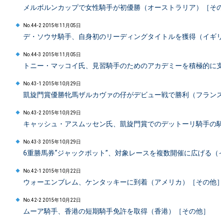
メルボルンカップで女性騎手が初優勝（オーストラリア）［そ
No.44-2 2015年11月05日
デ・ソウサ騎手、自身初のリーディングタイトルを獲得（イギ
No.44-3 2015年11月05日
トニー・マッコイ氏、見習騎手のためのアカデミーを積極的に
No.43-1 2015年10月29日
凱旋門賞優勝牝馬ザルカヴァの仔がデビュー戦で勝利（フラン
No.43-2 2015年10月29日
キャッシュ・アスムッセン氏、凱旋門賞でのデットーリ騎手の
No.43-3 2015年10月29日
6重勝馬券“ジャックポット”、対象レースを複数開催に広げる
No.42-1 2015年10月22日
ウォーエンブレム、ケンタッキーに到着（アメリカ）［その他
No.42-2 2015年10月22日
ムーア騎手、香港の短期騎手免許を取得（香港）［その他］