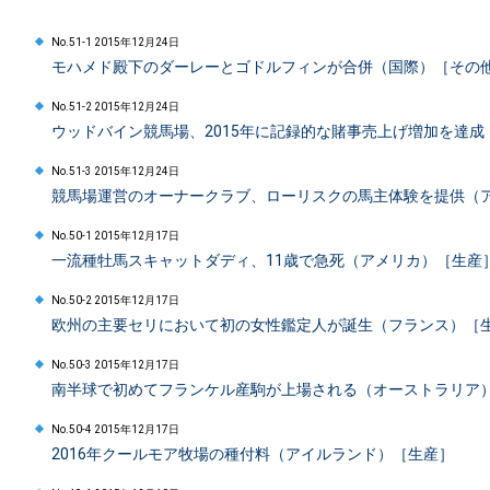
No.51-1 2015年12月24日
モハメド殿下のダーレーとゴドルフィンが合併（国際）［その
No.51-2 2015年12月24日
ウッドバイン競馬場、2015年に記録的な賭事売上げ増加を達
No.51-3 2015年12月24日
競馬場運営のオーナークラブ、ローリスクの馬主体験を提供（
No.50-1 2015年12月17日
一流種牡馬スキャットダディ、11歳で急死（アメリカ）［生産
No.50-2 2015年12月17日
欧州の主要セリにおいて初の女性鑑定人が誕生（フランス）［
No.50-3 2015年12月17日
南半球で初めてフランケル産駒が上場される（オーストラリア
No.50-4 2015年12月17日
2016年クールモア牧場の種付料（アイルランド）［生産］