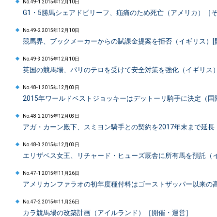
No.49-1 2015年12月10日
G1・5勝馬シェアドビリーフ、疝痛のため死亡（アメリカ）［
No.49-2 2015年12月10日
競馬界、ブックメーカーからの賦課金提案を拒否（イギリス）[
No.49-3 2015年12月10日
英国の競馬場、パリのテロを受けて安全対策を強化（イギリス
No.48-1 2015年12月03日
2015年ワールドベストジョッキーはデットーリ騎手に決定（国
No.48-2 2015年12月03日
アガ・カーン殿下、スミヨン騎手との契約を2017年末まで延
No.48-3 2015年12月03日
エリザベス女王、リチャード・ヒューズ厩舎に所有馬を預託（
No.47-1 2015年11月26日
アメリカンファラオの初年度種付料はゴーストザッパー以来の
No.47-2 2015年11月26日
カラ競馬場の改築計画（アイルランド）［開催・運営］