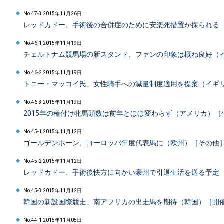
No.47-3 2015年11月26日
レッドカドー、手術後の合併症のために安楽死措置が採られる
No.46-1 2015年11月19日
チェルトナム競馬場の新スタンド、ファンの印象は概ね良好（
No.46-2 2015年11月19日
トニー・マッコイ氏、女性騎手への減量制度適用を提案（イギ
No.46-3 2015年11月19日
2015年の種付け牝馬頭数は前年とほぼ変わらず（アメリカ）［
No.45-1 2015年11月12日
ゴールデンホーン、ヨーロッパ年度代表馬に（欧州）［その他
No.45-2 2015年11月12日
レッドカドー、手術後快方に向かい豪州で引退生活を送る予定
No.45-3 2015年11月12日
韓国の新設国際競走、南アフリカの出走馬を期待（韓国）［開
No.44-1 2015年11月05日