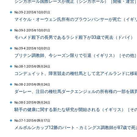
シンガポール国際レースが廃止（シンガポール）［開催・運営
No.39-2 2015年10月01日
マイケル・オーウェン氏所有のブラウンパンサーが死亡（イギ
No.39-3 2015年10月01日
モハメド殿下の長男であるラシド殿下が33歳で死去（ドバイ）
No.39-4 2015年10月01日
ブリテン調教師、今シーズン限りで引退（イギリス）［その他
No.38-1 2015年09月24日
コンデュイット、障害競走の種牡馬として北アイルランドに移
No.38-2 2015年09月24日
ダーレー、注目の種牡馬ダークエンジェルの所有権の一部を購
No.38-3 2015年09月24日
騎手の健康に関する新たな研究が開始される（イギリス）［そ
No.37-1 2015年09月17日
メルボルンカップ12勝のバート・カミングス調教師が87歳で