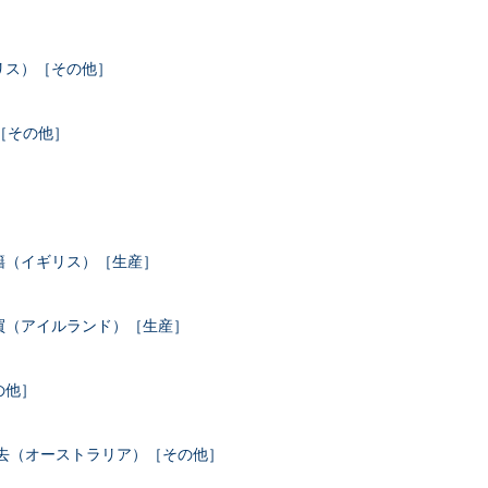
］
リス）［その他］
［その他］
］
籍（イギリス）［生産］
買（アイルランド）［生産］
の他］
死去（オーストラリア）［その他］