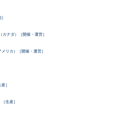
他］
成（カナダ）［開催・運営］
アメリカ）［開催・運営］
］
生産］
）［生産］