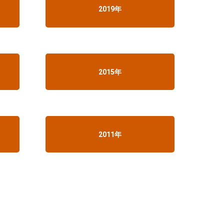
2019年
2015年
2011年