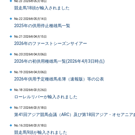
No.23 2026年05月18日
競走馬18頭が輸入されました
No.22 2026年05月14日
2025年の供用停止種雄馬一覧
No.21 2026年04月15日
2026年のファーストシーズンサイアー
No.20 2026年04月06日
2026年の初供用種雄馬一覧(2026年4月3日時点)
No.19 2026年04月06日
2026年供用予定種雄馬名簿（速報版）等の公表
No.18 2026年03月26日
ローレルリバーが輸入されました
No.17 2026年03月18日
第41回アジア競馬会議（ARC）及び第18回アジア・オセアニア
No.16 2026年03月18日
競走馬9頭が輸入されました