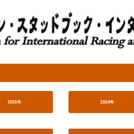
2025年
2024年