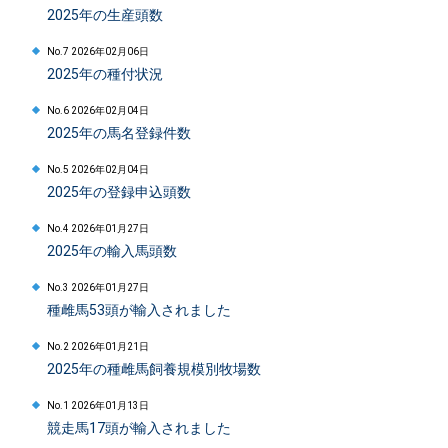
2025年の生産頭数
No.7 2026年02月06日
2025年の種付状況
No.6 2026年02月04日
2025年の馬名登録件数
No.5 2026年02月04日
2025年の登録申込頭数
No.4 2026年01月27日
2025年の輸入馬頭数
No.3 2026年01月27日
種雌馬53頭が輸入されました
No.2 2026年01月21日
2025年の種雌馬飼養規模別牧場数
No.1 2026年01月13日
競走馬17頭が輸入されました