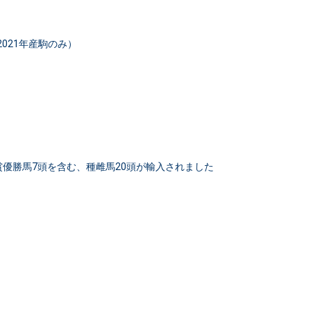
021年産駒のみ）
など重賞優勝馬7頭を含む、種雌馬20頭が輸入されました