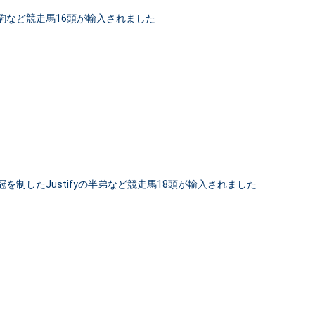
産駒など競走馬16頭が輸入されました
米3冠を制したJustifyの半弟など競走馬18頭が輸入されました