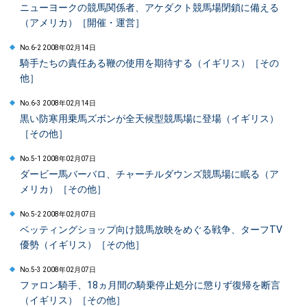
ニューヨークの競馬関係者、アケダクト競馬場閉鎖に備える
（アメリカ）［開催・運営］
No.6-2 2008年02月14日
騎手たちの責任ある鞭の使用を期待する（イギリス）［その
他］
No.6-3 2008年02月14日
黒い防寒用乗馬ズボンが全天候型競馬場に登場（イギリス）
［その他］
No.5-1 2008年02月07日
ダービー馬バーバロ、チャーチルダウンズ競馬場に眠る（ア
メリカ）［その他］
No.5-2 2008年02月07日
ベッティングショップ向け競馬放映をめぐる戦争、ターフTV
優勢（イギリス）［その他］
No.5-3 2008年02月07日
ファロン騎手、18ヵ月間の騎乗停止処分に懲りず復帰を断言
（イギリス）［その他］