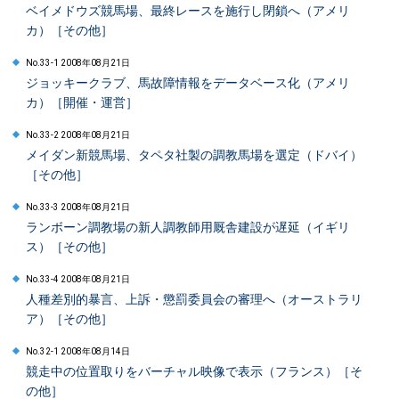
ベイメドウズ競馬場、最終レースを施行し閉鎖へ（アメリ
カ）［その他］
No.33-1 2008年08月21日
ジョッキークラブ、馬故障情報をデータベース化（アメリ
カ）［開催・運営］
No.33-2 2008年08月21日
メイダン新競馬場、タペタ社製の調教馬場を選定（ドバイ）
［その他］
No.33-3 2008年08月21日
ランボーン調教場の新人調教師用厩舎建設が遅延（イギリ
ス）［その他］
No.33-4 2008年08月21日
人種差別的暴言、上訴・懲罰委員会の審理へ（オーストラリ
ア）［その他］
No.32-1 2008年08月14日
競走中の位置取りをバーチャル映像で表示（フランス）［そ
の他］