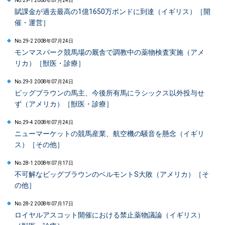
No.29-1 2008年07月24日
賦課金が過去最高の1億1650万ポンドに到達（イギリス）［開
催・運営］
No.29-2 2008年07月24日
モンマスパーク競馬場の厩舎で調教中の薬物検査実施（アメ
リカ）［獣医・診療］
No.29-3 2008年07月24日
ビッグブラウンの馬主、今後所有馬にラシックス以外投与せ
ず（アメリカ）［獣医・診療］
No.29-4 2008年07月24日
ニューマーケットの競馬産業、航空機の騒音を懸念（イギリ
ス）［その他］
No.28-1 2008年07月17日
不可解なビッグブラウンのベルモントS大敗（アメリカ）［そ
の他］
No.28-2 2008年07月17日
ロイヤルアスコット開催における禁止薬物議論（イギリス）