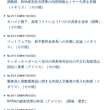
調教師、BHA保安担当理事の内部情報セミナー欠席を非難
（イギリス）［その他］
No.39-1 2008年10月02日
モハメド殿下、資産リストにもう1つの大資産を追加（国際）
［その他］
No.39-2 2008年10月02日
ベットフェア社、新手数料金体系への非難に反論（イギリ
ス）［その他］
No.39-3 2008年10月02日
ケンタッキーダービー当日の馬券発売会社の不正行為疑惑は
訴訟に発展（アメリカ）［その他］
No.39-4 2008年10月02日
厩務員と調教厩務員に関する外国人労働者の受入れ制度（イ
ギリス）［その他］
No.38-1 2008年09月25日
NYRAの破産状態が終息（アメリカ）［開催・運営］