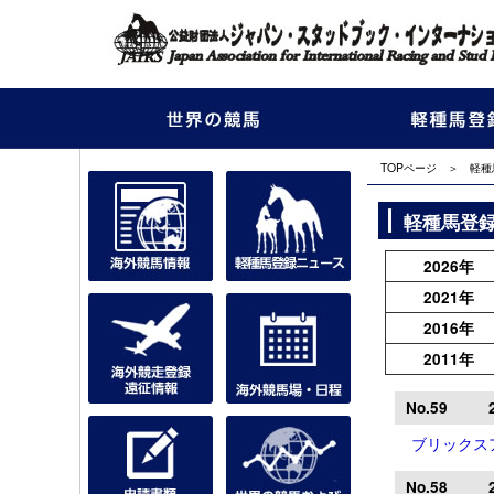
TOPページ
＞
軽種
軽種馬登
2026年
2021年
2016年
2011年
No.59
ブリックス
No.58