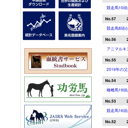
競走馬10
No.57
競走馬8頭
No.56
アニマルキ
No.55
2019年
No.54
種雌馬19
No.53
競走馬16
No.52