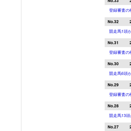
No.33
登録審査の
No.32
競走馬1頭
No.31
登録審査の
No.30
競走馬6頭
No.29
登録審査の
No.28
競走馬13
No.27