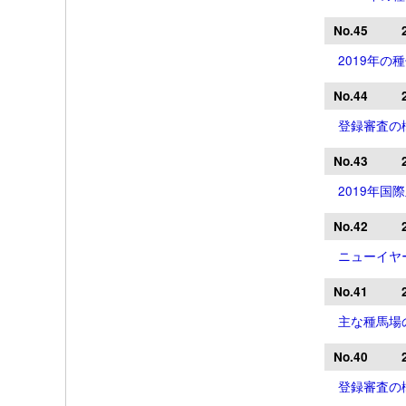
No.45
2019年の
No.44
登録審査の
No.43
2019年国
No.42
ニューイヤ
No.41
主な種馬場
No.40
登録審査の