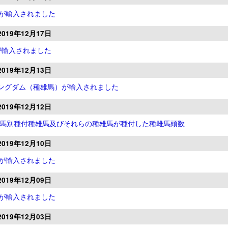
頭が輸入されました
2019年12月17日
が輸入されました
2019年12月13日
ングダム（種雄馬）が輸入されました
2019年12月12日
の父馬別種付種雄馬及びそれらの種雄馬が種付した種雌馬頭数
2019年12月10日
頭が輸入されました
2019年12月09日
頭が輸入されました
2019年12月03日