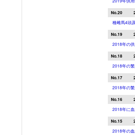
2019年
No.20
種雌馬4頭
No.19
2018年の
No.18
2018年
No.17
2018年の
No.16
2018年
No.15
2018年の