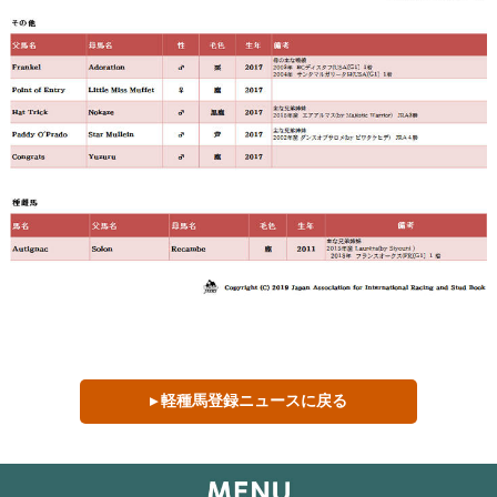
▸ 軽種馬登録ニュースに戻る