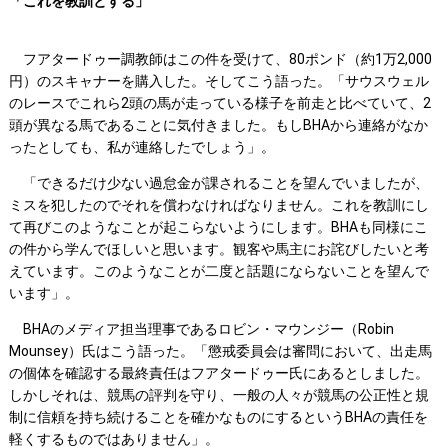
「これを教訓とする」
フアタードゥー調教師はこの件を受けて、80ポンド（約1万2,000
円）のスキャナーを購入した。そしてこう語った。「サウスウェル
のレースでこれら2頭の馬が走っている様子を前走と比べていて、2
頭が異なる馬であることに気付きました。もしBHAから連絡がなか
ったとしても、私が連絡したでしょう」。
「できるだけ少ない過怠金が課されることを望んでいましたが、
ミスを犯したのでそれを償わなければなりません。これを教訓にし
て再びこのようなことが起こらないようにします。BHAも同様にこ
の件から学んでほしいと思います。観客や馬主にお詫びしたいと考
えています。このようなことが二度と話題にならないことを望んで
います」。
BHAのメディア担当理事であるロビン・マウンジー（Robin
Mounsey）氏はこう語った。「懲戒委員会は審問において、出走馬
の個体を確認する最終責任はフアタードゥー氏にあるとしました。
しかしそれは、競馬の評判を守り、一般の人々が競馬の公正性と規
制に信頼を持ち続けることを確かなものにするというBHAの責任を
軽くするものではありません」。