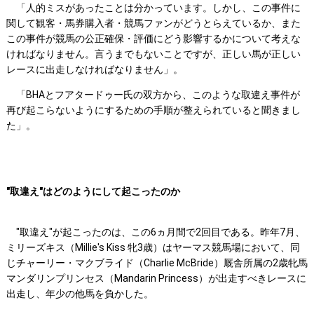
「人的ミスがあったことは分かっています。しかし、この事件に
関して観客・馬券購入者・競馬ファンがどうとらえているか、また
この事件が競馬の公正確保・評価にどう影響するかについて考えな
ければなりません。言うまでもないことですが、正しい馬が正しい
レースに出走しなければなりません」。
「BHAとフアタードゥー氏の双方から、このような取違え事件が
再び起こらないようにするための手順が整えられていると聞きまし
た」。
"取違え"はどのようにして起こったのか
"取違え"が起こったのは、この6ヵ月間で2回目である。昨年7月、
ミリーズキス（Millie's Kiss 牝3歳）はヤーマス競馬場において、同
じチャーリー・マクブライド（Charlie McBride）厩舎所属の2歳牝馬
マンダリンプリンセス（Mandarin Princess）が出走すべきレースに
出走し、年少の他馬を負かした。