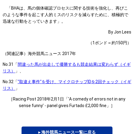
「BHAは、馬の個体確認プロセスに関する技術を強化し、再びこ
のような事件を起こす人的ミスのリスクを減らすために、積極的で
迅速な行動をとっていきます」。
By Jon Lees
（1ポンド＝約150円）
（関連記事）海外競馬ニュース 2017年
No.31「
間違った馬が出走して優勝するも競走結果は変わらず（イギ
リス）
」、
No.32「
"取違え事件"を受け、マイクロチップIDを2回チェック（イギ
リス）
」
［Racing Post 2018年2月1日「'A comedy of errors not in any
sense funny' - panel gives Furtado £2,000 fine」］
▸ 海外競馬ニュース一覧に戻る