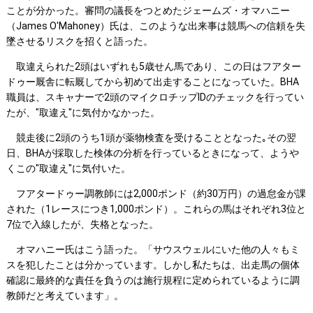
ことが分かった。審問の議長をつとめたジェームズ・オマハニー
（James O'Mahoney）氏は、このような出来事は競馬への信頼を失
墜させるリスクを招くと語った。
取違えられた2頭はいずれも5歳せん馬であり、この日はフアター
ドゥー厩舎に転厩してから初めて出走することになっていた。BHA
職員は、スキャナーで2頭のマイクロチップIDのチェックを行ってい
たが、"取違え"に気付かなかった。
競走後に2頭のうち1頭が薬物検査を受けることとなった｡その翌
日、BHAが採取した検体の分析を行っているときになって、ようや
くこの"取違え"に気付いた。
フアタードゥー調教師には2,000ポンド（約30万円）の過怠金が課
された（1レースにつき1,000ポンド）。これらの馬はそれぞれ3位と
7位で入線したが、失格となった。
オマハニー氏はこう語った。「サウスウェルにいた他の人々もミ
スを犯したことは分かっています。しかし私たちは、出走馬の個体
確認に最終的な責任を負うのは施行規程に定められているように調
教師だと考えています」。