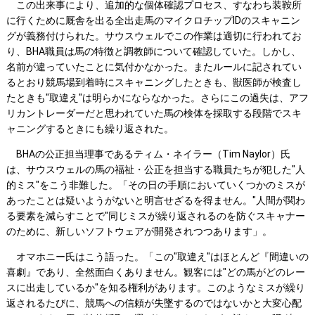
この出来事により、追加的な個体確認プロセス、すなわち装鞍所
に行くために厩舎を出る全出走馬のマイクロチップIDのスキャニン
グが義務付けられた。サウスウェルでこの作業は適切に行われてお
り、BHA職員は馬の特徴と調教師について確認していた。しかし、
名前が違っていたことに気付かなかった。またルールに記されてい
るとおり競馬場到着時にスキャニングしたときも、獣医師が検査し
たときも"取違え"は明らかにならなかった。さらにこの過失は、アフ
リカントレーダーだと思われていた馬の検体を採取する段階でスキ
ャニングするときにも繰り返された。
BHAの公正担当理事であるティム・ネイラー（Tim Naylor）氏
は、サウスウェルの馬の福祉・公正を担当する職員たちが犯した"人
的ミス"をこう非難した。「その日の手順においていくつかのミスが
あったことは疑いようがないと明言せざるを得ません。"人間が関わ
る要素を減らすことで"同じミスが繰り返されるのを防ぐスキャナー
のために、新しいソフトウェアが開発されつつあります」。
オマホニー氏はこう語った。「この"取違え"はほとんど『間違いの
喜劇』であり、全然面白くありません。観客には"どの馬がどのレー
スに出走しているか"を知る権利があります。このようなミスが繰り
返されるたびに、競馬への信頼が失墜するのではないかと大変心配