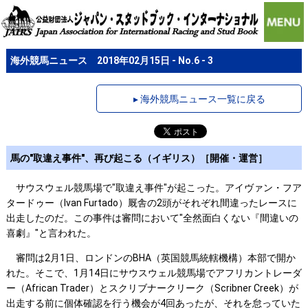
海外競馬ニュース 2018年02月15日 - No.6 - 3
▸ 海外競馬ニュース一覧に戻る
馬の"取違え事件"、再び起こる（イギリス）［開催・運営］
サウスウェル競馬場で"取違え事件"が起こった。アイヴァン・フア
タードゥー（Ivan Furtado）厩舎の2頭がそれぞれ間違ったレースに
出走したのだ。この事件は審問において"全然面白くない『間違いの
喜劇』"と言われた。
審問は2月1日、ロンドンのBHA（英国競馬統轄機構）本部で開か
れた。そこで、1月14日にサウスウェル競馬場でアフリカントレーダ
ー（African Trader）とスクリブナークリーク（Scribner Creek）が
出走する前に個体確認を行う機会が4回あったが、それを怠っていた