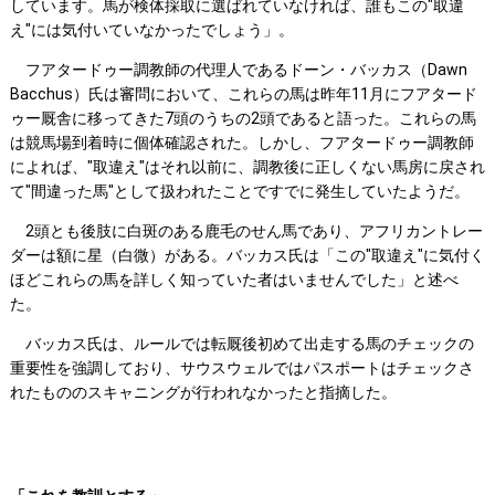
しています。馬が検体採取に選ばれていなければ、誰もこの"取違
え"には気付いていなかったでしょう」。
フアタードゥー調教師の代理人であるドーン・バッカス（Dawn
Bacchus）氏は審問において、これらの馬は昨年11月にフアタード
ゥー厩舎に移ってきた7頭のうちの2頭であると語った。これらの馬
は競馬場到着時に個体確認された。しかし、フアタードゥー調教師
によれば、"取違え"はそれ以前に、調教後に正しくない馬房に戻され
て"間違った馬"として扱われたことですでに発生していたようだ。
2頭とも後肢に白斑のある鹿毛のせん馬であり、アフリカントレー
ダーは額に星（白微）がある。バッカス氏は「この"取違え"に気付く
ほどこれらの馬を詳しく知っていた者はいませんでした」と述べ
た。
バッカス氏は、ルールでは転厩後初めて出走する馬のチェックの
重要性を強調しており、サウスウェルではパスポートはチェックさ
れたもののスキャニングが行われなかったと指摘した。