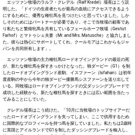
エッツァン牧場のラルフ・クレデル（Ralf Kredel）場長はこう説
明した。「ドイツの生産者たちが最高の血統にアクセスできるよう
にするために、優秀な種牡馬を見つけたいと思っていました。しか
しそのためにはパートナーが必要であり、そこで当牧場の顧客であ
り私たちと繁殖牝馬を共有しているフェールホーフ牧場（Gestut
Farhof）とマトゥシェ夫妻（Mr. and Mrs. Matusche）と協力しまし
た。彼らは熱心にサポートしてくれ、クールモアはこれからもジャ
パンを共同所有します」。
エッツァン牧場の主力種牡馬ロードオブイングランドの最近の死
が、新たな種牡馬を探すきっかけとなった。独ダービー（G1）を制
したロードオブイングランド産駒、イスファーン（Isfahan）は初年
度産駒の中から今年の独ダービー優勝馬シスファーンを送り出して
いる。同牧場はロードオブイングランドの父ダッシングブレードで
成功した経験から、新たな種牡馬を探すときには広い範囲を当たっ
てみることにしていた。
クレデル場長はこう続けた。「10月に当牧場のトップサイアーだ
ったロードオブイングランドを失ってしまい、ここで供用するため
に国際的なプロフィールを持つ馬を探していました。私たちは2歳時
に英国とアイルランドでG1を制したダッシングブレードを輸入し、