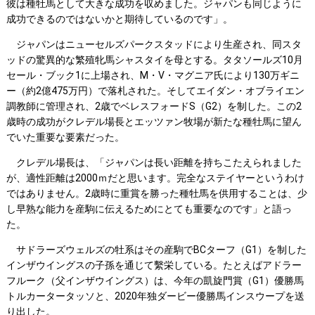
彼は種牡馬として大きな成功を収めました。ジャパンも同じように
成功できるのではないかと期待しているのです」。
ジャパンはニューセルズパークスタッドにより生産され、同スタ
ッドの驚異的な繁殖牝馬シャスタイを母とする。タタソールズ10月
セール・ブック1に上場され、M・V・マグニア氏により130万ギニ
ー（約2億475万円）で落札された。そしてエイダン・オブライエン
調教師に管理され、2歳でベレスフォードS（G2）を制した。この2
歳時の成功がクレデル場長とエッツァン牧場が新たな種牡馬に望ん
でいた重要な要素だった。
クレデル場長は、「ジャパンは長い距離を持ちこたえられました
が、適性距離は2000ｍだと思います。完全なステイヤーというわけ
ではありません。2歳時に重賞を勝った種牡馬を供用することは、少
し早熟な能力を産駒に伝えるためにとても重要なのです」と語っ
た。
サドラーズウェルズの牡系はその産駒でBCターフ（G1）を制した
インザウイングスの子孫を通じて繫栄している。たとえばアドラー
フルーク（父インザウイングス）は、今年の凱旋門賞（G1）優勝馬
トルカータータッソと、2020年独ダービー優勝馬インスウープを送
り出した。