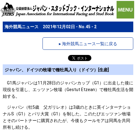
海外競馬ニュース 2021年12月02日 - No.45 - 2
▸ 海外競馬ニュース一覧に戻る
ジャパン、ドイツの牧場で種牡馬入り（ドイツ）[生産]
G1馬ジャパンは11月28日のジャパンカップ（G1）に出走した後に
現役を引退し、エッツァン牧場（Gestut Etzean）で種牡馬生活を開
始する。
ジャパン（牡5歳 父ガリレオ）は3歳のときに英インターナショ
ナルS（G1）とパリ大賞（G1）を制した。このたびエッツァン牧場
とそのパートナーに購買されたが、今後もクールモアは同馬を共同
所有し続ける。