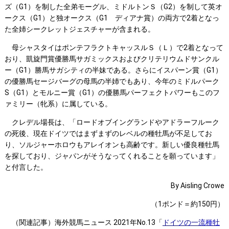
ズ（G1）を制した全弟モーグル、ミドルトンＳ（G2）を制して英オ
ークス（G1）と独オークス（G1 ディアナ賞）の両方で2着となっ
た全姉シークレットジェスチャーが含まれる。
母シャスタイはポンテフラクトキャッスルＳ（Ｌ）で2着となって
おり、凱旋門賞優勝馬サガミックスおよびクリテリウムドサンクル
ー（G1）勝馬サガシティの半妹である。さらにイスパーン賞（G1）
の優勝馬セージバーグの母馬の半姉でもあり、今年のミドルパーク
S（G1）とモルニー賞（G1）の優勝馬パーフェクトパワーもこのフ
ァミリー（牝系）に属している。
クレデル場長は、「ロードオブイングランドやアドラーフルーク
の死後、現在ドイツではまずまずのレベルの種牡馬が不足してお
り、ソルジャーホロウもアレイオンも高齢です。新しい優良種牡馬
を探しており、ジャパンがそうなってくれることを願っています」
と付言した。
By Aisling Crowe
（1ポンド＝約150円）
（関連記事）海外競馬ニュース 2021年No.13「
ドイツの一流種牡