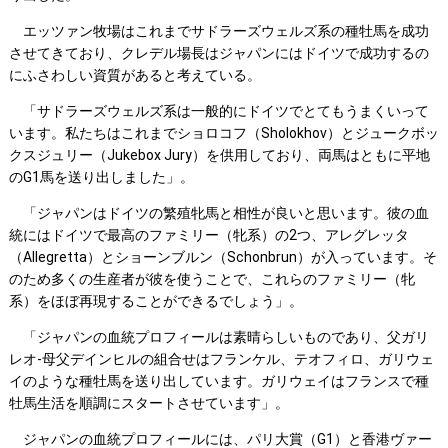
エッツァン牧場はこれまでサドラーズウェルズ系の種牡馬を成功
させてきており、クレデル場長はジャパンにはドイツで成功するの
にふさわしい資質があると考えている。
「サドラーズウェルズ系は一般的にドイツでとてもうまくいって
います。私たちはこれまでショロコフ（Sholokhov）とジュークボッ
クスジュリー（Jukebox Jury）を供用しており、両馬はともに平地
のG1馬を送り出しました」。
「ジャパンはドイツの繁殖牝馬と相性が良いと思います。彼の血
統にはドイツで最高のファミリー（牝系）の2つ、アレグレッタ
（Allegretta）とショーンブルン（Schonbrun）が入っています。そ
のため多くの生産者が彼を使うことで、これらのファミリー（牝
系）をほぼ再現することができるでしょう」。
「ジャパンの血統プロフィールは素晴らしいものであり、父ガリ
レオ-母父デインヒルの組合せはフランケル、テオフィロ、ガリウェ
イのような種牡馬を送り出しています。ガリウェイはフランスで種
牡馬生活を順調にスタートさせています」。
ジャパンの血統プロフィールには、パリ大賞（G1）と香港ヴァー