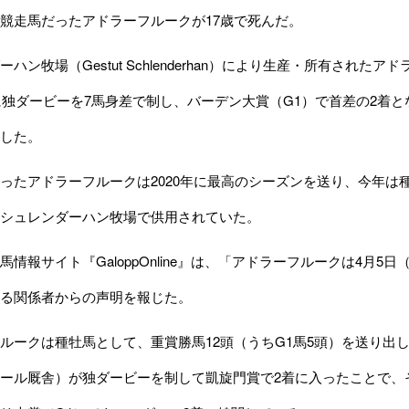
競走馬だったアドラーフルークが17歳で死んだ。
ハン牧場（Gestut Schlenderhan）により生産・所有され
年に独ダービーを7馬身差で制し、バーデン大賞（G1）で首差の2着
した。
たアドラーフルークは2020年に最高のシーズンを送り、今年は種付料
シュレンダーハン牧場で供用されていた。
情報サイト『GaloppOnline』は、「アドラーフルークは4月
る関係者からの声明を報じた。
ークは種牡馬として、重賞勝馬12頭（うちG1馬5頭）を送り出して
ール厩舎）が独ダービーを制して凱旋門賞で2着に入ったことで、