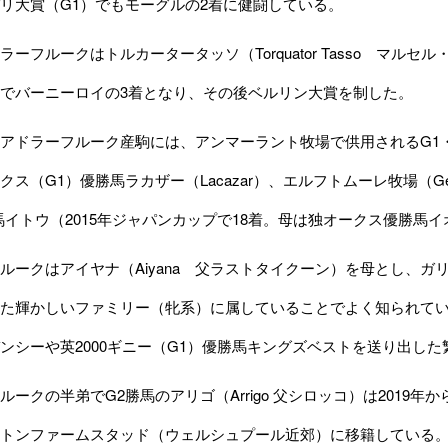
リ大賞（G1）でもモーグルの2着に健闘している。
ーフルークはトルカータータッソ（Torquator Tasso マル
でバーニーロイの3着となり、その後ベルリン大賞を制した。
ドラーフルーク産駒には、アンマーラント牧場で供用されるG1・3
ス（G1）優勝馬ラカザー（Lacazar）、エルフトムーレ牧場（Gest
馬イトウ（2015年ジャパンカップで18着。母は独オークス優勝馬
ークはアイヤナ（Aiyana 父ラストタイクーン）を母とし、ガ
た輝かしいファミリー（牝系）に属していることでよく知られている
ンシーや英2000ギニー（G1）優勝馬キングズベストを送り出した繁殖牝
ークの半弟でG2勝馬のアリゴ（Arrigo 父シロッコ）は2019
トンファームスタッド（ウェルシュプール近郊）に移籍している