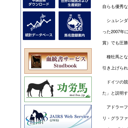
自らも優秀な
シュレンダー
った2007
賞）でも圧勝
種牡馬となっ
引き上げられ
ドイツの競馬
た」と説明す
アドラーフル
リ・グラファ