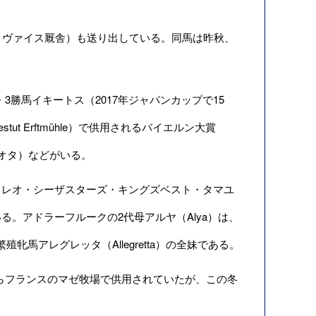
セル・ヴァイス厩舎）も送り出している。同馬は昨秋、
勝馬イキートス（2017年ジャパンカップで15
ut Erftmühle）で供用されるバイエルン大賞
イオタ）などがいる。
リレオ・シーザスターズ・キングズベスト・タマユ
。アドラーフルークの2代母アルヤ（Alya）は、
馬アレグレッタ（Allegretta）の全妹である。
年からフランスのマゼ牧場で供用されていたが、この冬
。