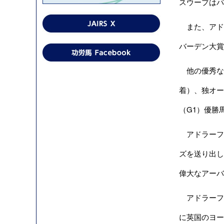
スウープはパ
また、アドラ
バーデン大賞
他の優秀なア
着）、独オーク
（G1）優勝
アドラーフル
ズを送り出し
偉大なアーバ
アドラーフル
に英国のヨー