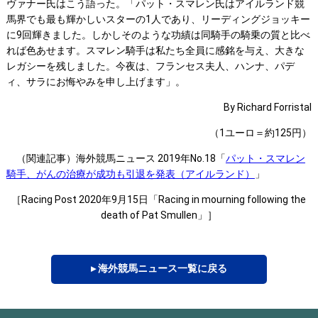
ヴァナー氏はこう語った。「パット・スマレン氏はアイルランド競
馬界でも最も輝かしいスターの1人であり、リーディングジョッキー
に9回輝きました。しかしそのような功績は同騎手の騎乗の質と比べ
れば色あせます。スマレン騎手は私たち全員に感銘を与え、大きな
レガシーを残しました。今夜は、フランセス夫人、ハンナ、パデ
ィ、サラにお悔やみを申し上げます」。
By Richard Forristal
（1ユーロ＝約125円）
（関連記事）海外競馬ニュース 2019年No.18「
パット・スマレン
騎手、がんの治療が成功も引退を発表（アイルランド）
」
［Racing Post 2020年9月15日「Racing in mourning following the
death of Pat Smullen」］
▸ 海外競馬ニュース一覧に戻る