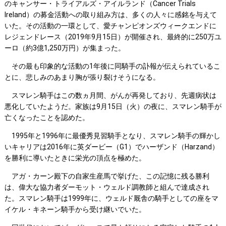
のキャンサー・トライアルズ・アイルランド（Cancer Trials
Ireland）の募金活動への取り組み方は、多くの人々に感銘を与えて
いた。その活動の一環として、愛チャンピオンズウィークエンドに
レジェンドレース（2019年9月15日）が開催され、最終的に250万ユ
ーロ（約3億1,250万円）が集まった。
その最も印象的な活動の1年後に同騎手の訃報が伝えられているこ
とに、悲しみのあまり胸が張り裂けそうになる。
スマレン騎手はこの数ヵ月間、がんが再発しており、先週病状は
悪化していたようだ。家族は9月15日（火）の夜に、スマレン騎手が
亡くなったことを認めた。
1995年と1996年に最優秀見習騎手となり、スマレン騎手の輝かし
いキャリアは2016年に英ダービー（G1）でハーザンド（Harzand）
を勝利に導いたときに栄光の頂点を極めた。
アガ・カーン殿下の自家生産馬で挙げた、この記憶に残る勝利
は、偉大な協力者ダーモット・ウェルド調教師と組んで達成され
た。スマレン騎手は1999年に、ウェルド厩舎の騎手としての座をマ
イケル・キネーン騎手から受け継いでいた。