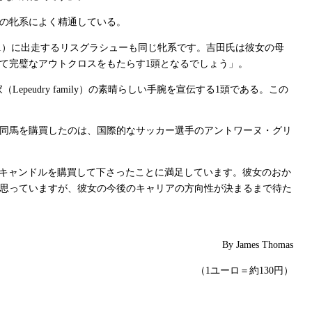
の牝系によく精通している。
）に出走するリスグラシューも同じ牝系です。吉田氏は彼女の母
1
て完璧なアウトクロスをもたらす
頭となるでしょう」。
1
家（
）の素晴らしい手腕を宣伝する
頭である。この
Lepeudry family
1
同馬を購買したのは、国際的なサッカー選手のアントワーヌ・グリ
キャンドルを購買して下さったことに満足しています。彼女のおか
思っていますが、彼女の今後のキャリアの方向性が決まるまで待た
By James Thomas
（
ユーロ＝約
円）
1
130