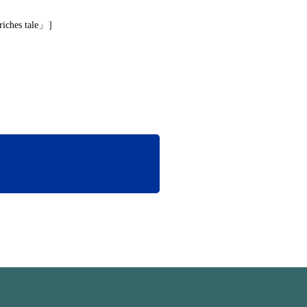
」］
riches tale