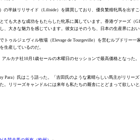
）の半妹リリサイド（
）を購買しており、優良繁殖牝馬を出すこ
Liliside
とても大きな成功をもたらした牝系に属しています。香港ヴァーズ（
G
し、大きな魅力を感じています。彼女はそのうち、日本の生産界におい
でトゥルジェヴィル牧場（
）を営むルプドリー一
Elevage de Tourgeville
を生産しているのだ。
、アルカナ社
月
歳セールの木曜日のセッションで最高価格となった。
10
1
）氏はこう語った。「吉田氏のような素晴らしい馬主がリリーズ
my Para
た。リリーズキャンドルには来年も私たちの厩舎にとどまって欲しいと
がる競走馬の所有（欧州）
」