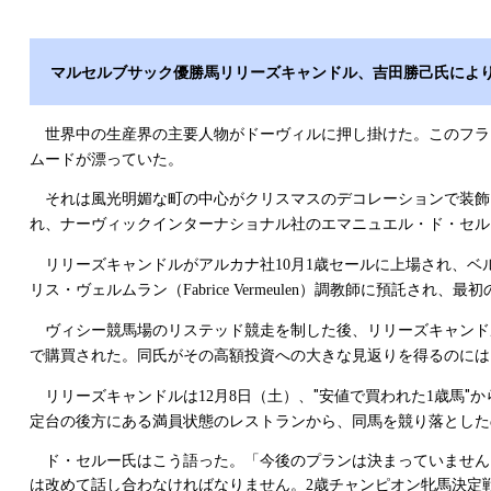
マルセルブサック優勝馬リリーズキャンドル、吉田勝己氏によ
世界中の生産界の主要人物がドーヴィルに押し掛けた。このフラ
ムードが漂っていた。
それは風光明媚な町の中心がクリスマスのデコレーションで装飾
れ、ナーヴィックインターナショナル社のエマニュエル・ド・セル
リリーズキャンドルがアルカナ社
月
歳セールに上場され、ベ
10
1
リス・ヴェルムラン（
）調教師に預託され、最初
Fabrice Vermeulen
ヴィシー競馬場のリステッド競走を制した後、リリーズキャンド
で購買された。同氏がその高額投資への大きな見返りを得るのには
リリーズキャンドルは
月
日（土）、"安値で買われた
歳馬"か
12
8
1
定台の後方にある満員状態のレストランから、同馬を競り落とした
ド・セルー氏はこう語った。「今後のプランは決まっていません
は改めて話し合わなければなりません。
歳チャンピオン牝馬決定
2