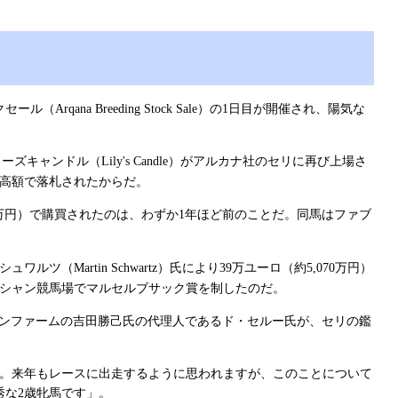
クセール（
）の
日目が開催され、陽気な
Arqana Breeding Stock Sale
1
リーズキャンドル（
）がアルカナ社のセリに再び上場さ
Lily's Candle
高額で落札されたからだ。
万円）で購買されたのは、わずか
年ほど前のことだ。同馬はファブ
1
シュワルツ（
）氏により
万ユーロ（約
万円）
Martin Schwartz
39
5,070
シャン競馬場でマルセルブサック賞を制したのだ。
ザンファームの吉田勝己氏の代理人であるド・セルー氏が、セリの鑑
。来年もレースに出走するように思われますが、このことについて
秀な
歳牝馬です」。
2