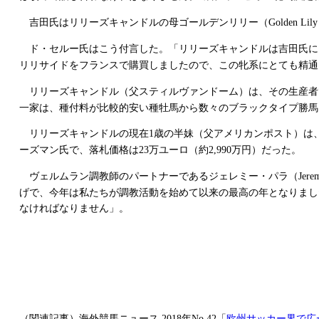
吉田氏はリリーズキャンドルの母ゴールデンリリー（
Golden Lily
ド・セルー氏はこう付言した。「リリーズキャンドルは吉田氏に
リリサイドをフランスで購買しましたので、この牝系にとても精通
リリーズキャンドル（父スティルヴァンドーム）は、その生産者
一家は、種付料が比較的安い種牡馬から数々のブラックタイプ勝馬
リリーズキャンドルの現在
歳の半妹（父アメリカンポスト）は
1
ーズマン氏で、落札価格は
万ユーロ（約
万円）だった。
23
2,990
ヴェルムラン調教師のパートナーであるジェレミー・パラ（
Jere
げで、今年は私たちが調教活動を始めて以来の最高の年となりまし
なければなりません」。
（関連記事）海外競馬ニュース
年
「
欧州サッカー界で広
2018
No.42