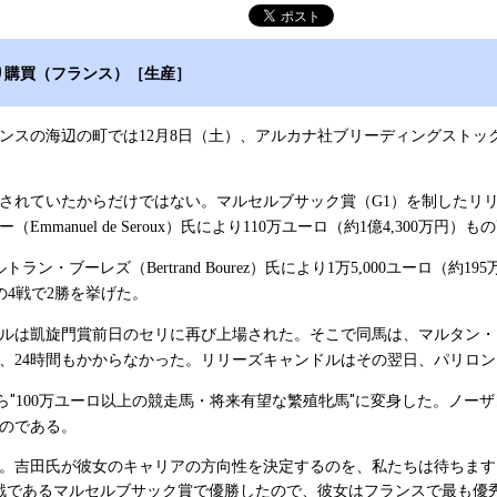
り購買（フランス）［生産］
ンスの海辺の町では
月
日（土）、アルカナ社ブリーディングストッ
12
8
されていたからだけではない。マルセルブサック賞（
）を制したリ
G1
ー（
）氏により
万ユーロ（約
億
万円）もの
Emmanuel de Seroux
110
1
4,300
ルトラン・ブーレズ（
）氏により
万
ユーロ（約
Bertrand Bourez
1
5,000
195
の
戦で
勝を挙げた。
4
2
ルは凱旋門賞前日のセリに再び上場された。そこで同馬は、マルタン・
、
時間もかからなかった。リリーズキャンドルはその翌日、パリロン
24
ら"
万ユーロ以上の競走馬・将来有望な繁殖牝馬"に変身した。ノー
100
のである。
。吉田氏が彼女のキャリアの方向性を決定するのを、私たちは待ちます
戦であるマルセルブサック賞で優勝したので、彼女はフランスで最も優