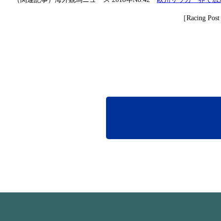
［
Racing Post