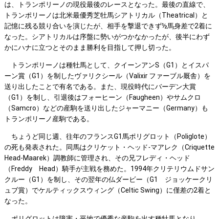
は、トランポリーノの現役最後のレースとなった。最後の直線で、
トランポリーノは北米最優秀芝牡馬シアトリカル（Theatrical）と
記憶に残る競り合いを演じたが、相手を撃退できず½馬身差で2着に
なった。シアトリカルは序盤に勢いがつかなかったが、後半にわず
かにハナに立つとそのまま勝利を目指して押し切った。
トランポリーノは種牡馬として、クイーンアンS（G1）とイスパ
ーン賞（G1）を制したヴァリクシール（Valixir ファーブル厩舎）を
送り出したことで有名である。また、現役時代にバーデン大賞
（G1）を制し、引退後はフォーヒーン（Faugheen）やサムクロ
（Samcro）などの産駒を送り出したジャーマニー（Germany）も
トランポリーノ産駒である。
ちょうど同じ週、往年のフランスG1馬ポリグロット（Poliglote）
の死も発表された。同馬はクリケット・ヘッド-マアレク（Criquette
Head-Maarek）調教師に管理され、その兄フレディ・ヘッド
（Freddy Head）騎手が主戦を務めた。1994年クリテリウムドサン
クルー（G1）を制し、その翌年の仏ダービー（G1 ジョッケークリ
ュブ賞）でケルティックスウィング（Celtic Swing）に僅差の2着と
なった。
ポリグロットは障害・平地で優秀な産駒を出す種牡馬となり、