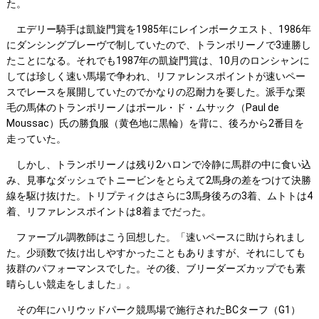
た。
エデリー騎手は凱旋門賞を1985年にレインボークエスト、1986年
にダンシングブレーヴで制していたので、トランポリーノで3連勝し
たことになる。それでも1987年の凱旋門賞は、10月のロンシャンに
しては珍しく速い馬場で争われ、リファレンスポイントが速いペー
スでレースを展開していたのでかなりの忍耐力を要した。派手な栗
毛の馬体のトランポリーノはポール・ド・ムサック（Paul de
Moussac）氏の勝負服（黄色地に黒輪）を背に、後ろから2番目を
走っていた。
しかし、トランポリーノは残り2ハロンで冷静に馬群の中に食い込
み、見事なダッシュでトニービンをとらえて2馬身の差をつけて決勝
線を駆け抜けた。トリプティクはさらに3馬身後ろの3着、ムトトは4
着、リファレンスポイントは8着までだった。
ファーブル調教師はこう回想した。「速いペースに助けられまし
た。少頭数で抜け出しやすかったこともありますが、それにしても
抜群のパフォーマンスでした。その後、ブリーダーズカップでも素
晴らしい競走をしました」。
その年にハリウッドパーク競馬場で施行されたBCターフ（G1）