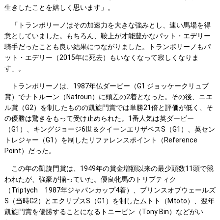
生きしたことを嬉しく思います」。
「トランポリーノはその加速力を大きな強みとし、速い馬場を得
意としていました。もちろん、鞍上が才能豊かなパット・エデリー
騎手だったことも良い結果につながりました。トランポリーノもパ
ット・エデリー（2015年に死去）もいなくなって寂しくなりま
す」。
トランポリーノは、1987年仏ダービー（G1 ジョッケークリュブ
賞）でナトルーン（Natroun）に頭差の2着となった。その後、ニエ
ル賞（G2）を制したものの凱旋門賞では単勝21倍と評価が低く、そ
の優勝は驚きをもって受け止められた。1番人気は英ダービー
（G1）、キングジョージ6世＆クイーンエリザベスS（G1）、英セン
トレジャー（G1）を制したリファレンスポイント（Reference
Point）だった。
この年の凱旋門賞は、1949年の賞金増額以来の最少頭数11頭で競
われたが、強豪が揃っていた。優良牝馬のトリプティク
（Triptych 1987年ジャパンカップ4着）、プリンスオブウェールズ
S（当時G2）とエクリプスS（G1）を制したムトト（Mtoto）、翌年
凱旋門賞を優勝することになるトニービン（Tony Bin）などがい