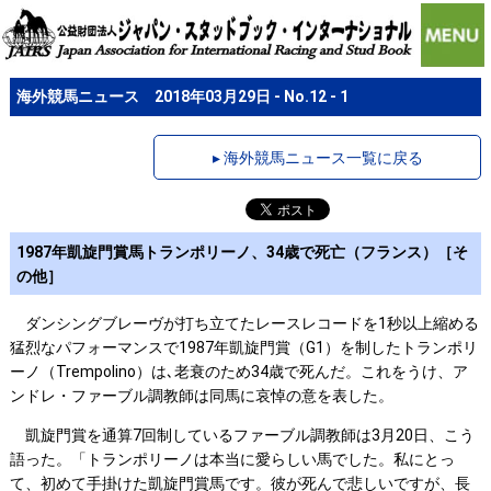
海外競馬ニュース 2018年03月29日 - No.12 - 1
▸ 海外競馬ニュース一覧に戻る
1987年凱旋門賞馬トランポリーノ、34歳で死亡（フランス）［そ
の他］
ダンシングブレーヴが打ち立てたレースレコードを1秒以上縮める
猛烈なパフォーマンスで1987年凱旋門賞（G1）を制したトランポリ
ーノ（Trempolino）は､老衰のため34歳で死んだ。これをうけ、ア
ンドレ・ファーブル調教師は同馬に哀悼の意を表した。
凱旋門賞を通算7回制しているファーブル調教師は3月20日、こう
語った。「トランポリーノは本当に愛らしい馬でした。私にとっ
て、初めて手掛けた凱旋門賞馬です。彼が死んで悲しいですが、長