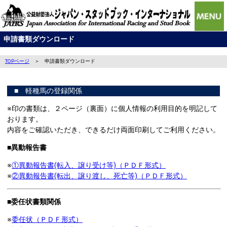
申請書類ダウンロード
TOPページ
＞ 申請書類ダウンロード
■ 軽種馬の登録関係
※印の書類は、２ページ（裏面）に個人情報の利用目的を明記して
おります。
内容をご確認いただき、できるだけ両面印刷してご利用ください。
■異動報告書
※
①異動報告書(転入、譲り受け等)（ＰＤＦ形式）
※
②異動報告書(転出、譲り渡し、死亡等)（ＰＤＦ形式）
■
委任状書類関係
※
委任状（ＰＤＦ形式）