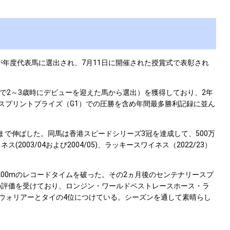
が年度代表馬に選出され、7月11日に開催された授賞式で表彰され
2～3歳時にデビューを迎えた馬から選出）を獲得しており、2年
スプリントプライズ（G1）での圧勝を含め年間最多勝利記録に並ん
で伸ばした。同馬は香港スピードシリーズ3冠を達成して、500万
003/04および2004/05)、ラッキースワイネス（2022/23）
200mのレコードタイムを破った。その2ヵ月後のセンテナリースプ
一の評価を受けており、ロンジン・ワールドベストレースホース・ラ
クウォリアーとタイの4位につけている。シーズンを通して素晴らし