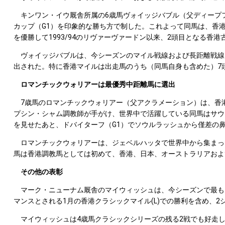
キンワン・イウ厩舎所属の6歳馬ヴォイッジバブル（父ディープフィ
カップ（G1）を印象的な勝ち方で制した。これよって同馬は、香港ス
を優勝して1993/94のリヴァーヴァードン以来、2頭目となる香港古
ヴォイッジバブルは、今シーズンのマイル戦線および長距離戦線で
出された。特に香港マイルは出走馬のうち（同馬自身も含めた）7
ロマンチックウォリアーは最優秀中距離馬に選出
7歳馬のロマンチックウォリアー（父アクラメーション）は、香港
プシン・シャム調教師が手がけ、世界中で活躍している同馬はサウ
を見せたあと、ドバイターフ（G1）でソウルラッシュから僅差の鼻差
ロマンチックウォリアーは、ジェベルハッタで世界中から集まった
馬は香港調教馬としては初めて、香港、日本、オーストラリアおよ
その他の表彰
マーク・ニューナム厩舎のマイウィッシュは、今シーズンで最もレ
マンスとされる1月の香港クラシックマイル(L)での勝利を含め、2
マイウィッシュは4歳馬クラシックシリーズの残る2戦でも好走し、