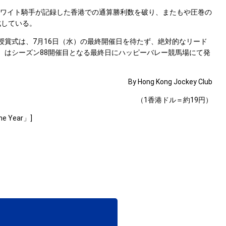
ホワイト騎手が記録した香港での通算勝利数を破り、またもや圧巻の
成している。
賞式は、7月16日（水）の最終開催日を待たず、絶対的なリード
）はシーズン88開催目となる最終日にハッピーバレー競馬場にて発
By Hong Kong Jockey Club
（1香港ドル＝約19円）
he Year」]