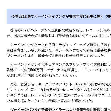
今季8戦全勝でカーインライジングが香港年度代表馬に輝く（香
香港の2024/25シーズンで圧倒的な戦績を残し、レコード記録
た。同馬は最優秀短距離馬および最優秀4歳馬のタイトルも手にし
カーインシンジケートが所有しデヴィッド・ヘイズ厩舎に所属する
目は目覚ましい成長を遂げた。今シーズンのなかでも特に重要な勝
でシーズンを終え、最優秀短距離馬の称号を確実なものにした。
カーインライジングはチェアマンズスプリントプライズ勝利によっ
香港ドル（約9,500万円）のボーナスを獲得し、ミスターバイタリティ（1
が成し遂げた功績に名を連ねることとなった。
また、香港ジョッキークラブスプリント（G2）を1分7秒43で走破
リントカップ（G1）では自身が持つレコードタイムを1分7秒20
ンキングでは、レーティング127で1位タイのフィールドオブゴ
い成績を収めたことから、最優秀4歳馬にも選出された。
ヴォイッジバブルが最優秀マイラーおよび最優秀長距離馬に選出