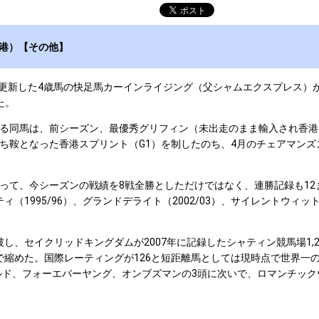
港）【その他】
を更新した4歳馬の快足馬カーインライジング（父シャムエクスプレス）
た。
同馬は、前シーズン、最優秀グリフィン（未出走のまま輸入され香港で
ち鞍となった香港スプリント（G1）を制したのち、4月のチェアマンズ
て、今シーズンの戦績を8戦全勝としただけではなく、連勝記録も12ま
995/96）、グランドデライト（2002/03）、サイレントウィットネス(2
し、セイクリッドキングダムが2007年に記録したシャティン競馬場1,
まで縮めた。国際レーティングが126と短距離馬としては現時点で世界
ールド、フォーエバーヤング、オンブズマンの3頭に次いで、ロマンチッ