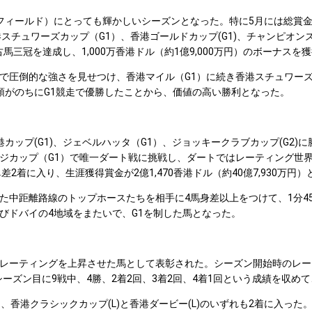
ールド）にとっても輝かしいシーズンとなった。特に5月には総賞金1,3
チュワーズカップ（G1）、香港ゴールドカップ(G1)、チャンピオンズ
馬三冠を達成し、1,000万香港ドル（約1億9,000万円）のボーナスを
圧倒的な強さを見せつけ、香港マイル（G1）に続き香港スチュワー
頭がのちにG1競走で優勝したことから、価値の高い勝利となった。
カップ(G1)、ジェベルハッタ（G1）、ジョッキークラブカップ(G2
ジカップ（G1）で唯一ダート戦に挑戦し、ダートではレーティング世
2着に入り、生涯獲得賞金が2億1,470香港ドル（約40億7,930万
中距離路線のトップホースたちを相手に4馬身差以上をつけて、1分45
びドバイの4地域をまたいで、G1を制した馬となった。
ーティングを上昇させた馬として表彰された。シーズン開始時のレー
シーズン目に9戦中、4勝、2着2回、3着2回、4着1回という成績を収めて
香港クラシックカップ(L)と香港ダービー(L)のいずれも2着に入った