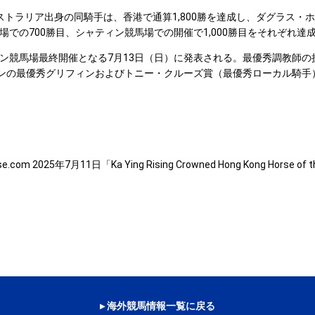
トラリア出身の同騎手は、香港で通算1,800勝を達成し、ダグラス・
での700勝目、シャティン競馬場での開催で1,000勝目をそれぞれ達
競馬場最終開催となる7月13日（日）に発表される。最優秀調教師の授
ズンの最優秀グリフィンおよびトニー・クルーズ賞（最優秀ローカル騎手
rse.com 2025年7月11日「Ka Ying Rising Crowned Hong Kong Horse of t
▸ 海外競馬情報一覧に戻る