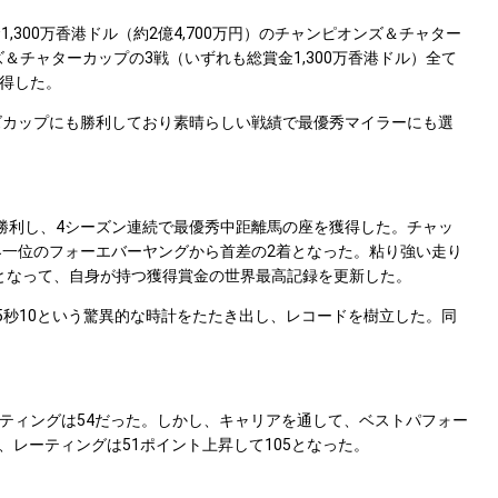
00万香港ドル（約2億4,700万円）のチャンピオンズ＆チャター
＆チャターカップの3戦（いずれも総賞金1,300万香港ドル）全て
獲得した。
ズカップにも勝利しており素晴らしい戦績で最優秀マイラーにも選
)に勝利し、4シーズン連続で最優秀中距離馬の座を獲得した。チャッ
界一位のフォーエバーヤングから首差の2着となった。粘り強い走り
円）となって、自身が持つ獲得賞金の世界最高記録を更新した。
秒10という驚異的な時計をたたき出し、レコードを樹立した。同
ティングは54だった。しかし、キャリアを通して、ベストパフォー
、レーティングは51ポイント上昇して105となった。
。