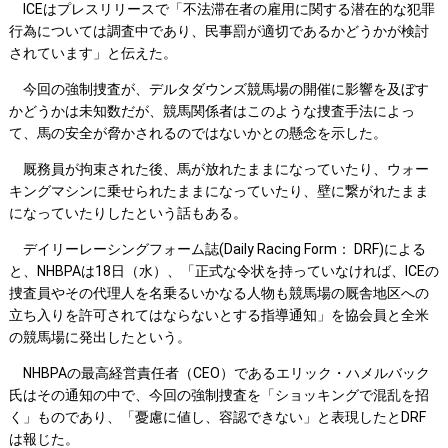
ICEはプレスリリースで「不法滞在者の雇用に関する潜在的な犯罪
行為については調査中であり、民事罰が適切であるかどうかが検討
されています」と伝えた。
今回の強制捜査が、デルタダウンズ競馬場の開催に影響を及ぼす
かどうかは未知数だが、競馬関係者はこのような捜査手法によっ
て、馬の安全が脅かされるのではないかとの懸念を示した。
厩務員が拘束された後、馬が放れたままになっていたり、ウォー
キングマシンに乗せられたままになっていたり、壁に繋がれたまま
になっていたりしたという話もある。
デイリーレーシングフォーム誌(Daily Racing Form： DRF)による
と、NHBPAは18日（水）、「正式な令状を持っていなければ、ICEの
捜査員やその代理人を名乗るいかなる人物も競馬場の厩舎地区への
立ち入りを許可されてはならないとする指導通知」を協会員と全米
の競馬場に発出したという。
NHBPAの最高経営責任者（CEO）であるエリック・ハメルバック
氏はその通知の中で、今回の強制捜査を「ショッキングで混乱を招
く」ものであり、「憂慮に値し、容認できない」と表現したとDRF
は報じた。