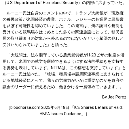
（U.S. Department of Homeland Security）の内部に広まっていた。
ルーニー氏は自身のコメントの中で、トランプ大統領が「現政権
の移民政策が米国経済の農業、ホテル、レジャーの各業界に悪影響
を及ぼす可能性を認めていました。この発言は、州の認可や規制を
受けている競馬場をはじめとした多くの関連施設にとって、移民当
局の取り締まりの対象から外れるのではないかという希望の兆しと
受け止められていました」と語った。
「大統領は、法を順守している農業就労者がH-2Bビザの制度を活
用して、米国での就労を継続できるようにする法的手続きを支持す
る姿勢を表明しています。NTRAは、この構想を支持しています」と
ルーニー氏は述べた。「牧場、種馬場や競馬関連事業に支えられて
いる地域経済にとって、我々の労働力がいかに重要なのかを政府や
議会のリーダーに伝えるため、働きかけを一層強めていきます」。
By Joe Perez
［bloodhorse.com 2025年6月18日 「ICE Shares Details of Raid;
HBPA Issues Guidance」］