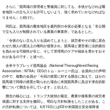
さらに「競馬場の管理者と警備員に対しても、令状がなければ厩
舎地区への立ち入りを許可しないよう、強く求めていかなければな
りません」と続けた。
同氏は、競馬場の厩舎地区を裁判所の令状が必要となる「非公開
で立ち入りが制限されている農業の事業所」であるとした。
「令状のない立ち入りを認めてしまうと、就労者やその場に居合
わせた個人の憲法上の権利が侵害され、競馬場と運営者に法的責任
を負わせる可能性が生じ、そして管理馬のケアや福祉を脅かすおそ
れがあるのです」と述べた。
全米サラブレッド競馬協会（National Thoroughbred Racing
Association：NTRA）CEOのトム・ルーニー氏は、会員向けの声明
の中で、複数の会員が「今回の措置に対する懸念に加えて、ほかの
競馬場で同様の措置が取られた場合に米国競馬界に及ぼす潜在的影
響について懸念を示しています」と伝えた。
懸念の核心には、トランプ大統領が最近、農業や接客業の就労者
保護に対する支持を撤回し、明白な方針転換をしたことがある。こ
の方針転換については、6月15日にはICEや米国国土安全保障省