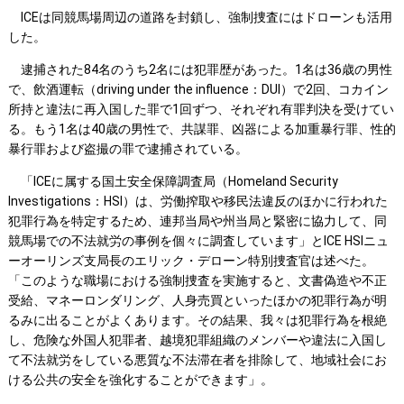
ICEは同競馬場周辺の道路を封鎖し、強制捜査にはドローンも活用
した。
逮捕された84名のうち2名には犯罪歴があった。1名は36歳の男性
で、飲酒運転（driving under the influence：DUI）で2回、コカイン
所持と違法に再入国した罪で1回ずつ、それぞれ有罪判決を受けてい
る。もう1名は40歳の男性で、共謀罪、凶器による加重暴行罪、性的
暴行罪および盗撮の罪で逮捕されている。
「ICEに属する国土安全保障調査局（Homeland Security
Investigations：HSI）は、労働搾取や移民法違反のほかに行われた
犯罪行為を特定するため、連邦当局や州当局と緊密に協力して、同
競馬場での不法就労の事例を個々に調査しています」とICE HSIニュ
ーオーリンズ支局長のエリック・デローン特別捜査官は述べた。
「このような職場における強制捜査を実施すると、文書偽造や不正
受給、マネーロンダリング、人身売買といったほかの犯罪行為が明
るみに出ることがよくあります。その結果、我々は犯罪行為を根絶
し、危険な外国人犯罪者、越境犯罪組織のメンバーや違法に入国し
て不法就労をしている悪質な不法滞在者を排除して、地域社会にお
ける公共の安全を強化することができます」。