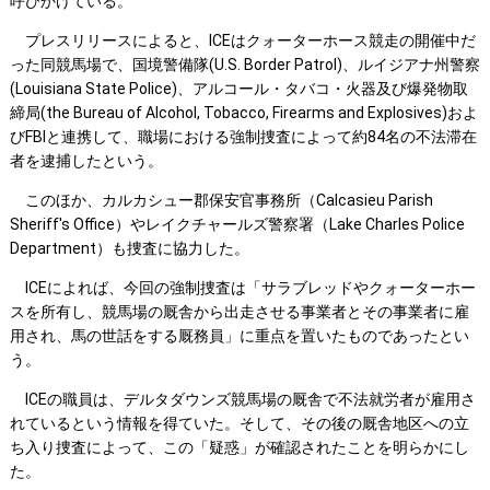
呼びかけている。
プレスリリースによると、ICEはクォーターホース競走の開催中だ
った同競馬場で、国境警備隊(U.S. Border Patrol)、ルイジアナ州警察
(Louisiana State Police)、アルコール・タバコ・火器及び爆発物取
締局(the Bureau of Alcohol, Tobacco, Firearms and Explosives)およ
びFBIと連携して、職場における強制捜査によって約84名の不法滞在
者を逮捕したという。
このほか、カルカシュー郡保安官事務所（Calcasieu Parish
Sheriff's Office）やレイクチャールズ警察署（Lake Charles Police
Department）も捜査に協力した。
ICEによれば、今回の強制捜査は「サラブレッドやクォーターホー
スを所有し、競馬場の厩舎から出走させる事業者とその事業者に雇
用され、馬の世話をする厩務員」に重点を置いたものであったとい
う。
ICEの職員は、デルタダウンズ競馬場の厩舎で不法就労者が雇用さ
れているという情報を得ていた。そして、その後の厩舎地区への立
ち入り捜査によって、この「疑惑」が確認されたことを明らかにし
た。