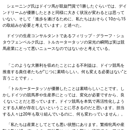
シェーニング氏はドイツ馬が凱旋門賞で1勝したぐらいでは、デイ
ンドリームが優勝したときと同様に大きく状況が変わるとは思って
いない。そして「進歩を遂げるために、私たちはおそらく10から15
の取組みが必要と考えています」と述べた。
ドイツの生産コンサルタントであるフィリップ・グラーフ・シュ
タウフェンベルク氏は、トルカータータッソの栄光の瞬間は実は競
馬産業にとって悪いニュースなのではないかと考えている。
「このような大勝利を収めたことによる不利益は、ドイツ競馬を
推進する責任者たちが"じつに素晴らしい。何も変える必要はない"と
言うことです」。
「トルカータータッソが優勝したことは素晴らしいことです。し
かしドイツの競馬界や生産界にとっては、変化が必要ですから、良
くないことだと思っています。ドイツ競馬を本気で再活性化しよう
とする人材が存在しないということに尽きるのだと思います。担当
する人々は20年も取り組んでいるのに、何も変わっていません」。
「私たちは産業としてとても悪い状態にあります。繁殖牝馬や産