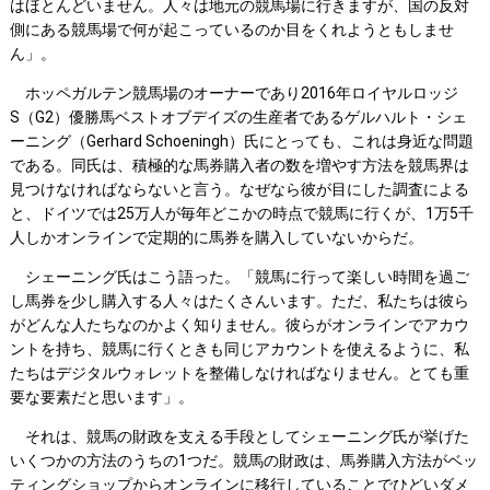
はほとんどいません。人々は地元の競馬場に行きますが、国の反対
側にある競馬場で何が起こっているのか目をくれようともしませ
ん」。
ホッペガルテン競馬場のオーナーであり2016年ロイヤルロッジ
S（G2）優勝馬ベストオブデイズの生産者であるゲルハルト・シェ
ーニング（Gerhard Schoeningh）氏にとっても、これは身近な問題
である。同氏は、積極的な馬券購入者の数を増やす方法を競馬界は
見つけなければならないと言う。なぜなら彼が目にした調査による
と、ドイツでは25万人が毎年どこかの時点で競馬に行くが、1万5千
人しかオンラインで定期的に馬券を購入していないからだ。
シェーニング氏はこう語った。「競馬に行って楽しい時間を過ご
し馬券を少し購入する人々はたくさんいます。ただ、私たちは彼ら
がどんな人たちなのかよく知りません。彼らがオンラインでアカウ
ントを持ち、競馬に行くときも同じアカウントを使えるように、私
たちはデジタルウォレットを整備しなければなりません。とても重
要な要素だと思います」。
それは、競馬の財政を支える手段としてシェーニング氏が挙げた
いくつかの方法のうちの1つだ。競馬の財政は、馬券購入方法がベッ
ティングショップからオンラインに移行していることでひどいダメ