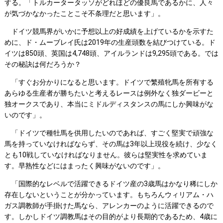
する。「トルカータータッソがどれほどの優良馬であるかに、人々
が気づかなかったことこそ不条理だと思います」。
ドイツ競馬界がいかに予想以上の好成績を上げているかを示すた
めに、ド・ムーブレイ氏は2019年の生産頭数を結びつけている。ド
イツは850頭、英国は4,748頭、アイルランドは9,295頭である。では
その秘訣は何だろうか？
「すぐお分かりになると思います。ドイツで繁殖牝馬を所有する
あらゆる生産者が勝ちたいと考えるレースは例外なく独ダービーと
独オークスであり、本当にミドルディスタンスの馬にしか興味がな
いのです」。
「ドイツで種牡馬を供用したいのであれば、すごく堅実で頑強な
馬を持っていなければならず、その馬は3年以上現役を続け、少なく
とも10戦していなければなりません。彼らは堅実性を求めていま
す。早熟性などにはまったく興味がないのです」。
「国際的なレベルで活躍できるドイツ産の3歳馬はかなり稀にしか
存在しないということが分かっています。もちろんウィリアム・ハ
ガス調教師が手掛けた馬なら、アレンカーのように活躍できるので
す。しかしドイツ調教馬はその目的がより長期的であるため、4歳に