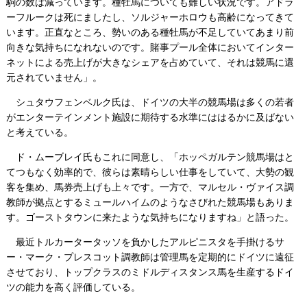
駒の数は減っています。種牡馬についても難しい状況です。アドラ
ーフルークは死にましたし、ソルジャーホロウも高齢になってきて
います。正直なところ、勢いのある種牡馬が不足していてあまり前
向きな気持ちになれないのです。賭事プール全体においてインター
ネットによる売上げが大きなシェアを占めていて、それは競馬に還
元されていません」。
シュタウフェンベルク氏は、ドイツの大半の競馬場は多くの若者
がエンターテインメント施設に期待する水準にははるかに及ばない
と考えている。
ド・ムーブレイ氏もこれに同意し、「ホッペガルテン競馬場はと
てつもなく効率的で、彼らは素晴らしい仕事をしていて、大勢の観
客を集め、馬券売上げも上々です。一方で、マルセル・ヴァイス調
教師が拠点とするミュールハイムのようなさびれた競馬場もありま
す。ゴーストタウンに来たような気持ちになりますね」と語った。
最近トルカータータッソを負かしたアルピニスタを手掛けるサ
ー・マーク・プレスコット調教師は管理馬を定期的にドイツに遠征
させており、トップクラスのミドルディスタンス馬を生産するドイ
ツの能力を高く評価している。