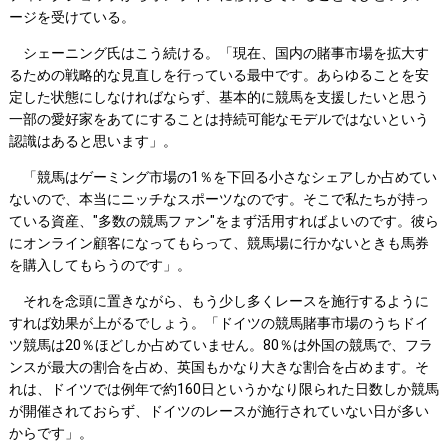
ージを受けている。
シェーニング氏はこう続ける。「現在、国内の賭事市場を拡大す
るための戦略的な見直しを行っている最中です。あらゆることを安
定した状態にしなければならず、基本的に競馬を支援したいと思う
一部の愛好家をあてにすることは持続可能なモデルではないという
認識はあると思います」。
「競馬はゲーミング市場の1％を下回る小さなシェアしか占めてい
ないので、本当にニッチなスポーツなのです。そこで私たちが持っ
ている資産、"多数の競馬ファン"をまず活用すればよいのです。彼ら
にオンライン顧客になってもらって、競馬場に行かないときも馬券
を購入してもらうのです」。
それを念頭に置きながら、もう少し多くレースを施行するように
すれば効果が上がるでしょう。「ドイツの競馬賭事市場のうちドイ
ツ競馬は20％ほどしか占めていません。80％は外国の競馬で、フラ
ンスが最大の割合を占め、英国もかなり大きな割合を占めます。そ
れは、ドイツでは例年で約160日というかなり限られた日数しか競馬
が開催されておらず、ドイツのレースが施行されていない日が多い
からです」。