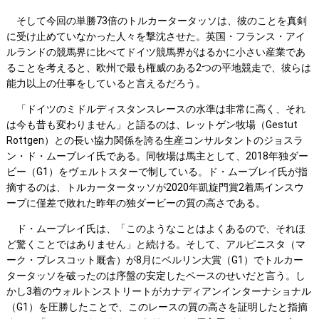
そして今回の単勝73倍のトルカータータッソは、彼のことを真剣
に受け止めていなかった人々を撃沈させた。英国・フランス・アイ
ルランドの競馬界に比べてドイツ競馬界がはるかに小さい産業であ
ることを考えると、欧州で最も権威のある2つの平地競走で、彼らは
能力以上の仕事をしていると言えるだろう。
「ドイツのミドルディスタンスレースの水準は非常に高く、それ
は今も昔も変わりません」と語るのは、レットゲン牧場（Gestut
Rottgen）との長い協力関係を誇る生産コンサルタントのジョスラ
ン・ド・ムーブレイ氏である。同牧場は馬主として、2018年独ダー
ビー（G1）をヴェルトスターで制している。ド・ムーブレイ氏が指
摘するのは、トルカータータッソが2020年凱旋門賞2着馬インスウ
ープに僅差で敗れた昨年の独ダービーの質の高さである。
ド・ムーブレイ氏は、「このようなことはよくあるので、それほ
ど驚くことではありません」と続ける。そして、アルピニスタ（マ
ーク・プレスコット厩舎）が8月にベルリン大賞（G1）でトルカー
タータッソを破ったのは序盤の安定したペースのせいだと言う。し
かし3着のウォルトンストリートがカナディアンインターナショナル
（G1）を圧勝したことで、このレースの質の高さを証明したと指摘