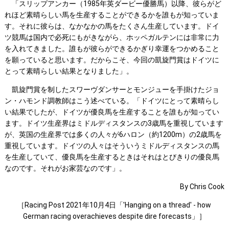
「スリップアンカー（1985年英ダービー優勝馬）以降、彼らがど
れほど素晴らしい馬を生産することができるかを誰もが知っていま
す。それに彼らは、なかなかの馬をたくさん生産しています。ドイ
ツ競馬は国内で必死にもがきながら、ホッペガルテンには非常に力
を入れてきました。誰もが彼らができるかぎり幸運をつかめること
を願っていると思います。だからこそ、今回の凱旋門賞はドイツに
とって素晴らしい結果となりました」。
凱旋門賞を制したスワーヴダンサーとモンジューを手掛けたジョ
ン・ハモンド調教師はこう述べている。「ドイツにとって素晴らし
い結果でしたが、ドイツが優良馬を生産することを誰もが知ってい
ます。ドイツ生産界はミドルディスタンスの3歳馬を重視しています
が、英国の生産界では多くの人々が6ハロン（約1200m）の2歳馬を
重視しています。ドイツの人々はそういうミドルディスタンスの馬
を生産していて、優良馬を生産するときはそれはとびきりの優良馬
なのです。それがお家芸なのです」。
By Chris Cook
［Racing Post 2021年10月4日「'Hanging on a thread' - how
German racing overachieves despite dire forecasts」］