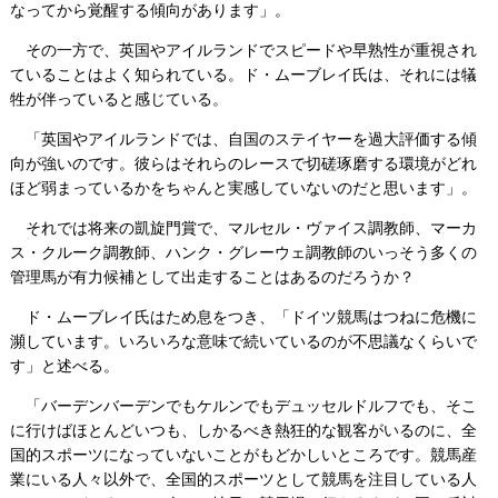
なってから覚醒する傾向があります」。
その一方で、英国やアイルランドでスピードや早熟性が重視され
ていることはよく知られている。ド・ムーブレイ氏は、それには犠
牲が伴っていると感じている。
「英国やアイルランドでは、自国のステイヤーを過大評価する傾
向が強いのです。彼らはそれらのレースで切磋琢磨する環境がどれ
ほど弱まっているかをちゃんと実感していないのだと思います」。
それでは将来の凱旋門賞で、マルセル・ヴァイス調教師、マーカ
ス・クルーク調教師、ハンク・グレーウェ調教師のいっそう多くの
管理馬が有力候補として出走することはあるのだろうか？
ド・ムーブレイ氏はため息をつき、「ドイツ競馬はつねに危機に
瀕しています。いろいろな意味で続いているのが不思議なくらいで
す」と述べる。
「バーデンバーデンでもケルンでもデュッセルドルフでも、そこ
に行けばほとんどいつも、しかるべき熱狂的な観客がいるのに、全
国的スポーツになっていないことがもどかしいところです。競馬産
業にいる人々以外で、全国的スポーツとして競馬を注目している人