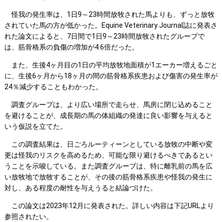
怪我の発生率は、1日9～23時間放牧された馬よりも、ずっと放牧
されていた馬の方が低かった。Equine Veterinary Journal誌に発表さ
れた論文によると、7日間で1日9～23時間放牧されたグループで
は、筋骨格系の負傷の増加が4.6倍だった。
また、生後4ヶ月目の1日の平均放牧地面積が1エーカー増えるごと
に、生後6ヶ月から18ヶ月の間の筋骨格系疾患および傷害の発生率が
24％減少することもわかった。
調査グループは、より広い場所で走らせ、馬房に閉じ込めること
を避けることが、成長期の馬の体組織の発達に良い影響を与えると
いう仮説を立てた。
この調査結果は、日ごろルーティーンとしている放牧の中断や変
更は怪我のリスクを高めるため、可能な限り避けるべきであるとい
うことを示唆している。また調査グループは、特に離乳前の馬を広
い放牧地で放牧することが、その後の筋骨格系疾患や怪我の発生に
対し、ある程度の耐性を与えうると結論づけた。
この論文は2023年12月に発表された。詳しい内容は下記URLより
参照されたい。