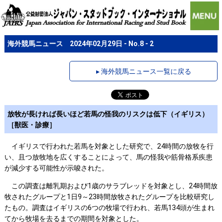
海外競馬ニュース 2024年02月29日 - No.8 - 2
▸ 海外競馬ニュース一覧に戻る
放牧が長ければ長いほど若馬の怪我のリスクは低下（イギリス）
［獣医・診療］
イギリスで行われた若馬を対象とした研究で、24時間の放牧を行
い、且つ放牧地を広くすることによって、馬の怪我や筋骨格系疾患
が減少する可能性が示唆された。
この調査は離乳期および1歳のサラブレッドを対象とし、24時間放
牧されたグループと1日9～23時間放牧されたグループを比較研究し
たもの。調査はイギリスの6つの牧場で行われ、若馬134頭が生まれ
てから牧場を去るまでの期間を対象とした。