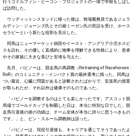
行うゴドルフィン・ビーコン・プロジェクトの一環で学校をしばし
ば訪問した。
ウッディットンスタッドに移った後は、牧場厩務員であるジェラ
ルディン・ジョーンズ氏とその娘ミーガン氏の世話を受け、ホース
セラピーという新たな役割を見出した。
同馬はニューマーケット病院やイースト・アングリア小児ホスピ
スを訪れ、その優しく直感的に物事を理解できる性格により、患者
やその家族に大きな喜びと安堵を与えた。
先月、パピノーは、競走馬の再調教（Retraining of Racehorses :
RoR）のコミュニティ・インパクト賞の最終選考に残った。同馬は
つい最近、心臓に問題があると診断されたばかりで、安楽死の措置
が取られたが、それ以外は健康そのものであった。
「パピノーを調教するのはとても楽しかったです。アスコット競
馬場でゴールドカップを制覇した日は、本当に特別な日でした。競
走馬引退後の彼の功績は、チーム全体が本当に誇りに思うべきもの
です。」と、ビン・スルール調教師は語った。
「パピノーは、現役引退後も、キャリアを通じてそうであったよ