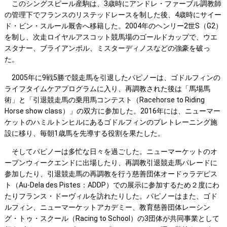
このシングスピール産駒は、3歳時にアンドレ・ファーブル調教師
の管理下でフランスのリステッドレースを制した後、4歳時にサイー
ド・ビン・スルール厩舎へ移籍した。2004年のヘンリー2世S（G2）
を制し、次走ロイヤルアスコット競馬場のゴールドカップで、ウエ
スタナー、ブライアンボル、ミスターディノスなどの強豪を破っ
た。
2005年に9戦5勝で競走馬を引退したパピノーは、ゴドルフィンの
ライフタイムケアプログラムに入り、再調教された後は「馬場馬
術」と「引退競走馬の乗用馬コンテスト（Racehorse to Riding
Horse show class）」の双方に参加した。2016年には、ニューマー
ケットのハミルトンヒルにあるゴドルフィンのプレトレーニング施
設に移り、毎朝1歳馬を先導する役割を果たした。
そしてパピノーは多忙な日々を過ごした。ニューマーケットのオ
ープンウィークエンドに出場したり、再調教引退競走馬パレードに
参加したり、引退競走馬の再調教を行う慈善団体オードゥラデピス
ト（Au-Dela des Pistes：ADDP）での展示に参加するため２度にわ
たりフランス・ドーヴィルを訪れたりした。パピノーはまた、ゴド
ルフィン、ニューマーケットアカデミー、教育慈善団体レーシン
グ・トゥ・スクール（Racing to School）の3団体が共同事業として