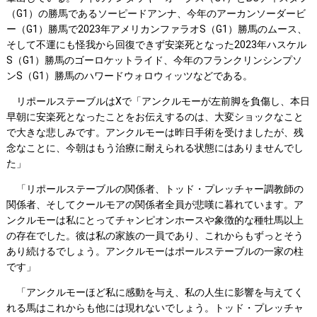
（G1）の勝馬であるソーピードアンナ、今年のアーカンソーダービ
ー（G1）勝馬で2023年アメリカンファラオS（G1）勝馬のムース、
そして不運にも怪我から回復できず安楽死となった2023年ハスケル
S（G1）勝馬のゴーロケットライド、今年のフランクリンシンプソ
ンS（G1）勝馬のハワードウォロウィッツなどである。
リポールステーブルはXで「アンクルモーが左前脚を負傷し、本日
早朝に安楽死となったことをお伝えするのは、大変ショックなこと
で大きな悲しみです。アンクルモーは昨日手術を受けましたが、残
念なことに、今朝はもう治療に耐えられる状態にはありませんでし
た」
「リポールステーブルの関係者、トッド・プレッチャー調教師の
関係者、そしてクールモアの関係者全員が悲嘆に暮れています。ア
ンクルモーは私にとってチャンピオンホースや象徴的な種牡馬以上
の存在でした。彼は私の家族の一員であり、これからもずっとそう
あり続けるでしょう。アンクルモーはポールステーブルの一家の柱
です」
「アンクルモーほど私に感動を与え、私の人生に影響を与えてく
れる馬はこれからも他には現れないでしょう。トッド・プレッチャ