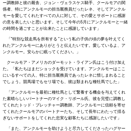
ー調教師と彼の厩舎、ジョン・ヴェラスケス騎手、クールモアの関
係者、特にアンクルモーの担当厩務員だったレネ、そしてアンクル
モーを愛してくれたすべての人に対して、その愛とサポートに感謝
の意を表したいと思います。そして今年の5月にアンクルモーと一緒
の時間を過ごすことが出来たことに感謝しています」
「"特別な競走馬を所有する "という私の子供の頃の夢を叶えてく
れたアンクルモーにありがとうと伝えたいです。愛しているよ、ア
ンクルモー。安らかに眠ってください。」
クールモア・アメリカのダーモット・ライアン氏はこう付け加え
た。「私たちはまだショックを受けています。アンクルモーはここ
にいるすべての人、特に担当厩務員であったレネに惜しまれること
でしょう。競馬場でもセリ場でも、彼は類まれな種牡馬でした」
「アンクルモーを最初に種牡馬として繋養する機会を与えてくれ
た素晴らしいパートナーのマイク・リポール氏、彼を完璧に調教し
てくれたトッド・プレッチャー調教師、アンクルモーに信頼を寄せ
てくれたクールモアのパートナーたち、そして長年にわたって揺る
ぎないサポートをしてくれた忠実な顧客たちに感謝したいです」
「また、アンクルモーを助けようと尽力してくださったハグヤー