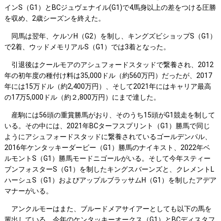
インS（G1）とBCジュヴェナイル(G1)で4馬身以上の差をつける圧勝
を収め、2歳シーズンを終えた。
同馬は翌年、ケルソH（G2）を制し、キングズビショップS（G1）
で2着、ウッドメモリアルS（G1）では3着となった。
引退後はクールモアのアシュフォードスタッドで繋養され、2012
年の初年度の種付け料は35,000ドル（約560万円）だったが、2017
年には15万ドル（約2,400万円）、そして2021年にはキャリア最高
の17万5,000ドル（約２,800万円）にまで達した。
産駒には56頭の重賞勝馬がおり、そのうち15頭がG1競走を制して
いる。その中には、2021年BCターフスプリント（G1）勝馬で同じ
ようにアシュフォードスタッドに繋養されているゴールデンパル、
2016年ケンタッキーダービー（G1）勝馬のナイキスト、2022年ベ
ルモントS（G1）勝馬モードニゴールがいる。そして今年スティー
ブンフォスターS（G1）を制したキングスバーンズと、クレメントL
ハーシュS（G1）およびアップルブラッサムH（G1）を制したアデア
マナーがいる。
アンクルモーはまた、ブルードメアサイアーとしても以下の馬を
輩出している。今年のケンタッキーオークス（G1）とBCディスタフ