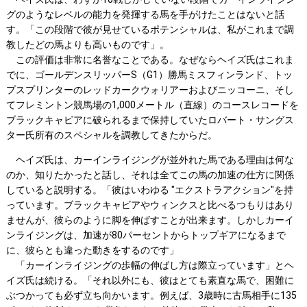
グのようなレベルの能力を発揮する馬を手がけたことはないと話
す。「この段階で彼が見せているポテンシャルは、私がこれまで調
教したどの馬よりも高いものです」。
この評価は非常に名誉なことである。なぜならヘイズ氏はこれま
でに、ゴールデンスリッパーS（G1）勝馬ミスフィンランド、トッ
プスプリンターのレッドカークウォリアーおよびニッコーニ、そし
てフレミントン競馬場の1,000メートル（直線）のコースレコードを
ブラックキャビアに破られるまで保持していたロバート・サングス
ター氏所有のスペシャルを調教してきたからだ。
ヘイズ氏は、カーインライジングが並外れた馬である理由は何な
のか、知りたかったと話し、それは全てこの馬の加速の仕方に関係
していると説明する。「彼はいわゆる "エクストラアクション"を持
っています。ブラックキャビアやウィンクスと比べるつもりはあり
ませんが、彼らのように脚を伸ばすことが出来ます。しかしカーイ
ンライジングは、加速が80パーセントからトップギアになるまで
に、彼らとも違った動きをするのです」
「カーインライジングの歩幅の伸ばし方は際立っています」とヘ
イズ氏は続ける。「それ以外にも、彼はとても素直な馬で、困難に
ぶつかっても必ず立ち向かいます。例えば、3歳時に古馬相手に135