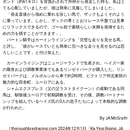
ポンド（約61キロ）を背負わされて外枠から発走した時も、私はと
ても心配していましたが、彼は簡単に克服してしまいました」
「発走直後から強めに乗れる珍しい馬で、ザックもよくそのよう
に乗っています。しかし、ザックの導くとおりレース中盤では見事
にリラックスできるので、ゴール前で素晴らしい末脚を発揮するた
めの力を残すことができます」。
パートン騎手はカーインライジングを「完璧な走りを見せる馬」
と評し、「彼がレースでいとも簡単に完ぺきな走りを見せるのは恐
ろしいことです」と付け加えた。
カーインライジングはニュージーランドで生産され、ヘイズ一家
の厩舎および調教事業体でもあるリンゼイパークが購入した。リン
ゼイパークは、メルボルンから車で約2時間、ビクトリア州北東部の
魅力的な田舎町、ユーロアにある。
シャムエクスプレス（父の父ラストタイクーン）の産駒である同
馬は、馴致後ユーロアで初期調教を受け、その後、調教パートナー
シップを組んでいるヘイズ氏の3人の息子たちによって本格的な調教
が行われた。
By JA McGrath
［thoroughbredracing.com 2024年12月1日「Ka Ying Rising: JA