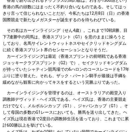
香港で創り出されるトップラスの馬の数は、わずか1300頭という
香港の馬の頭数にはまったく不釣り合いなものである。そしてはっ
きり言って信じられないことだが、今私たちは12月8日（日）の香港
国際競走で新たなメガスターが誕生するのを待ちわびている。
その名はカーインライジング（せん4歳）。これまで10戦8勝、目
下7連勝中の同馬は、香港スプリント（G1）を意のままに操ろうと
しており、名馬サイレントウィットネスやセイクリッドキングダム
に続く香港スプリント界のセンセーションとなりそうだ。
カーインライジングは最近（香港スプリントの前哨戦である香港
ジョッキークラブスプリント（G2）で）、セイクリッドキングダム
が持っていたシャティン競馬場での6ハロンのコースレコードを17年
ぶりに塗り替えた。それも、ザック・パートン騎手が最後は手綱を
緩めながら観客に向かってキスをするという完勝ぶりであった。
カーインライジングを管理するのは、オーストラリアの殿堂入り
調教師デヴィッド・ヘイズ氏である。ヘイズ氏は、香港の主要競走
だけでなく、メルボルンカップ（G1）、ジャパンカップ（G1）、そ
して母国の多数のG1レースにおいても、勝馬を送り出してきた。ヘ
イズ氏は現在香港で2度目の調教師生活を送っており、これまでに累
計600勝以上を挙げている。
ヘイズ氏は、わずか10戦しかしていない段階でカーインライジン