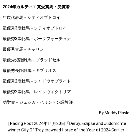
2024年カルティエ賞受賞馬・受賞者
年度代表馬－シティオブトロイ
最優秀3歳牡馬－シティオブトロイ
最優秀3歳牝馬－ポータフォーチュナ
最優秀古馬－チャリン
最優秀短距離馬－ブラッドセル
最優秀長距離馬－キプリオス
最優秀2歳牡馬－シャドウオブライト
最優秀2歳牝馬－レイクヴィクトリア
功労賞－ジェシカ・ハリントン調教師
By Maddy Playle
［Racing Post 2024年11月20日「Derby, Eclipse and Juddmonte
winner City Of Troy crowned Horse of the Year at 2024 Cartier