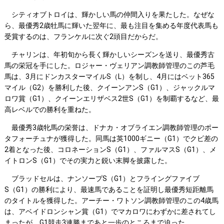
シティオブトロイは、輝かしい馬の仲間入りを果たした。なぜな
ら、最優秀2歳牡馬に輝いた翌年に、最も注目を集める年度代表馬も
受賞するのは、フランケルに次ぐ2頭目だからだ。
チャリンは、年初旬から長く輝かしいシーズンを送り、最優秀古
馬の栄冠を手にした。ロジャー・ヴェリアン調教師管理のこの芦毛
馬は、3月にドンカスターマイルS（L）を制し、4月にはベット365
マイル（G2）を勝利した後、クイーンアンS（G1）、ジャックルマ
ロワ賞（G1）、クイーンエリザベス2世S（G1）を制覇するなど、最
高レベルでの勝利を重ねた。
最優秀3歳牝馬の栄誉は、ドナカ・オブライエン調教師管理のポー
タフォーチュナが獲得した。同馬は英1000ギニー（G1）でクビ差の
2着となった後、コロネーションS（G1）、ファルマスS（G1）、メ
イトロンS（G1）でその実力と鋭い末脚を披露した。
ブラッドセルは、ナンソープS（G1）とフライングファイブ
S（G1）の勝利により、最速馬であることを証明し最優秀短距離馬
のタイトルを獲得した。アーチー・ワトソン調教師管理のこの4歳馬
は、アベイドロンシャン賞（G1）でマカロワにわずかに差されてし
まったが、G1競走3連勝まであと一歩のところまで迫った。