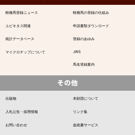
軽種馬登録ニュース
軽種馬の登録の仕組み
ユビキタス関連
申請書類ダウンロード
統計データベース
登録のあゆみ
JWS
マイクロチップについて
馬名登録案内
出版物
本財団について
入札公告・採用情報
リンク集
お問い合わせ
血統書サービス