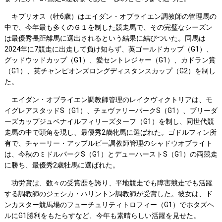
キプリオス（牡6歳）はエイダン・オブライエン調教師の管理馬の
中で、今年最も多くのＧ１を制した競走馬で、その完璧なシーズン
は最優秀長距離馬に選出されるという結果に結びついた。同馬は
2024年に7競走に出走して負け知らず、英ゴールドカップ（G1）、
グッドウッドカップ（G1）、愛セントレジャー（G1）、カドラン賞
（G1）、英チャンピオンズロングディスタンスカップ（G2）を制し
た。
エイダン・オブライエン調教師管理のレイクヴィクトリアは、モ
イグレアスタッドS（G1）、チェヴァリーパークS（G1）、ブリーダ
ーズカップジュベナイルフィリーズターフ（G1）を制し、同世代競
走馬の中で頭角を現し、最優秀2歳牝馬に選ばれた。ゴドルフィン所
有で、チャーリー・アップルビー調教師管理のシャドウオブライト
は、今秋のミドルパークS（G1）とデューハーストS（G1）の両競走
に勝ち、最優秀2歳牡馬に選ばれた。
功労賞は、数々の受賞歴を誇り、平地競走でも障害競走でも活躍
する調教師のジェシカ・ハリントン調教師が受賞した。彼女は、ド
ンカスター競馬場のフューチュリティトロフィー（G1）でホタズヘ
ルにG1勝利をもたらすなど、今年も素晴らしい活躍を見せた。