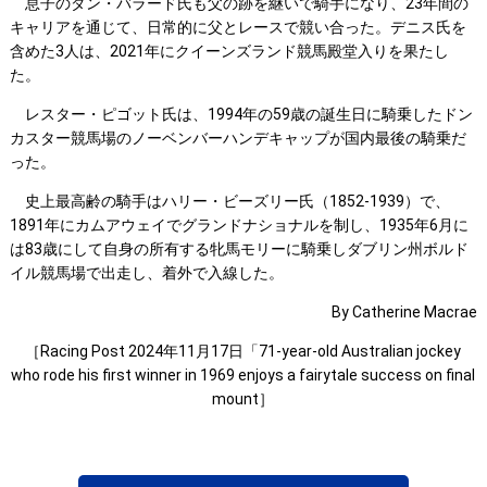
息子のダン・バラード氏も父の跡を継いで騎手になり、23年間の
キャリアを通じて、日常的に父とレースで競い合った。デニス氏を
含めた3人は、2021年にクイーンズランド競馬殿堂入りを果たし
た。
レスター・ピゴット氏は、1994年の59歳の誕生日に騎乗したドン
カスター競馬場のノーベンバーハンデキャップが国内最後の騎乗だ
った。
史上最高齢の騎手はハリー・ビーズリー氏（1852-1939）で、
1891年にカムアウェイでグランドナショナルを制し、1935年6月に
は83歳にして自身の所有する牝馬モリーに騎乗しダブリン州ボルド
イル競馬場で出走し、着外で入線した。
By Catherine Macrae
［Racing Post 2024年11月17日「71-year-old Australian jockey
who rode his first winner in 1969 enjoys a fairytale success on final
mount］