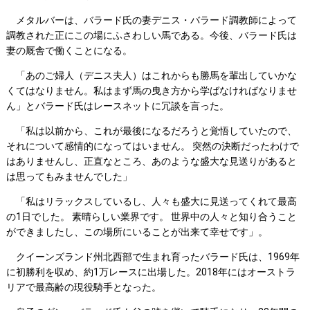
メタルバーは、バラード氏の妻デニス・バラード調教師によって
調教された正にこの場にふさわしい馬である。今後、バラード氏は
妻の厩舎で働くことになる。
「あのご婦人（デニス夫人）はこれからも勝馬を輩出していかな
くてはなりません。私はまず馬の曳き方から学ばなければなりませ
ん」とバラード氏はレースネットに冗談を言った。
「私は以前から、これが最後になるだろうと覚悟していたので、
それについて感情的になってはいません。 突然の決断だったわけで
はありませんし、正直なところ、あのような盛大な見送りがあると
は思ってもみませんでした」
「私はリラックスしているし、人々も盛大に見送ってくれて最高
の1日でした。 素晴らしい業界です。 世界中の人々と知り合うこと
ができましたし、この場所にいることが出来て幸せです」。
クイーンズランド州北西部で生まれ育ったバラード氏は、1969年
に初勝利を収め、約1万レースに出場した。2018年にはオーストラ
リアで最高齢の現役騎手となった。