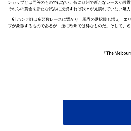
ンカップとは同等のものではない。仮に欧州で新たなレースが設置
それらの賞金を新たな試みに投資すれば我々が見慣れていない魅力
G1ハンデ戦は多頭数レースに繋がり、馬券の選択肢も増え、エリ
プが象徴するものであるが、逆に欧州では稀なものだ。そして、名
「The Melbourne