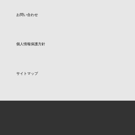
お問い合わせ
個人情報保護方針
サイトマップ