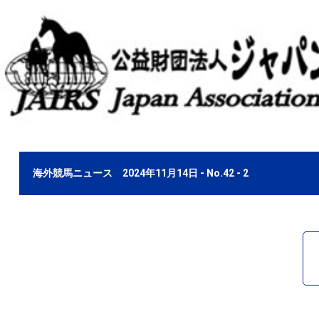
海外競馬ニュース 2024年11月14日 - No.42 - 2