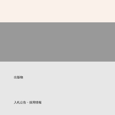
出版物
入札公告・採用情報