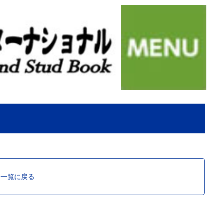
ス一覧に戻る