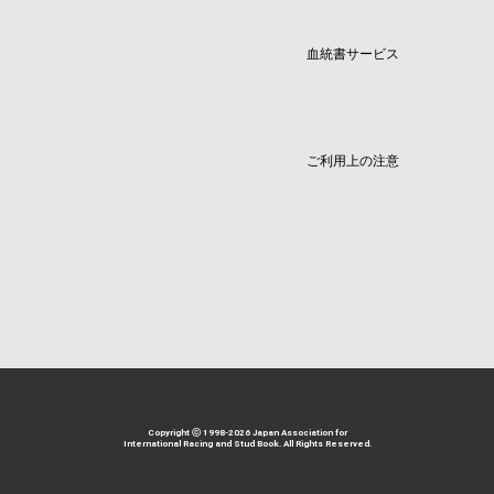
血統書サービス
ご利用上の注意
Copyright ⓒ 1998-2026 Japan Association for
International Racing and Stud Book. All Rights Reserved.