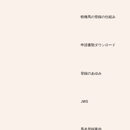
軽種馬の登録の仕組み
申請書類ダウンロード
登録のあゆみ
JWS
馬名登録案内