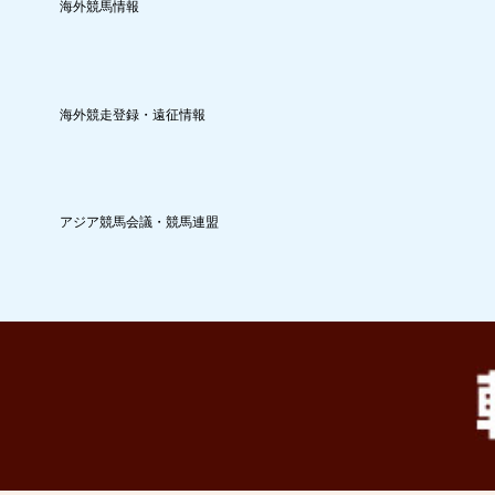
海外競馬情報
海外競走登録・遠征情報
アジア競馬会議・競馬連盟