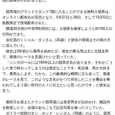
他の開発が行われる予定だ。
競馬場のグランドスタンド1階に入ることのできる無料入場券は、
オンライン配布分が完売となり、9月21日と28日、そして10月5日に
枚数限定で現地配布された。
開場30分前の午前9時30分には、入場券を確保しようと約100人の
行列ができた。
会社員のミシェル・タンさん（26歳）と彼女の母親はその前の方
に並んでいた。
彼女は3年前から乗馬を始めたが、彼女の乗る馬は主に元競走馬
で、最後のレースを見届けたいと思っていた。
「シンガポールには180年以上の競馬文化があります。それがこう
した形で終わってしまうのは残念なことです。私自身、馬が大好き
で、乗馬もします。だから、この象徴的な瞬間に立ち会って、最後
のレースを見て、このような文化がかつて存在したことを機会を奪
われてしまう若い世代の人々に伝えたいと思ったのです」と彼女は
言う。
最終日を迎えたクランジ競馬場には老若男女が詰めかけ、施設内
を散策したり、会場のあちこちで記念写真を撮ったりしていた。
ボイラー技師のタン・ホック・レンさん（58歳）のように、競馬