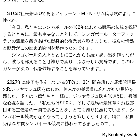
STCの社長兼CEOであるアイリーン・M・K・リム氏は次のように
述べた。
「今日、私たちはシンガポールの182年にわたる競馬の伝統を祝福
するとともに、最も重要なこととして、シンガポール・ターフ・ク
ラブの遺産を築きあげた献身的な従業員を称えました。彼らの情熱
と献身がこの歴史的瞬間を形作ったのです」。
「シンガポールの人々とともにこれからも続く思い出を作りなが
ら、彼らを称えることは誇りであり、ふさわしい賛辞です。このレ
ガシーが次の世代を鼓舞することを願っています」。
2027年に終了を予定しているSTCは、25年間在籍した馬場管理長
のR.ジャヤラジュ氏をはじめ、何人かの従業員に忘れがたい足跡を
残した。多くの同僚たちと同様に、ジャヤラジュ氏も10月5日、複雑
な心境を語った。「私たちはSTCを、そして競馬の最終章をお披露
目する主催者の一員であることを、とても誇りに感じています。シ
ンガポール競馬がなくなってしまうと寂しくなります。特に、私自
身は25年間シンガポール競馬に携わってきましたので」。
By Kimberly Kwek