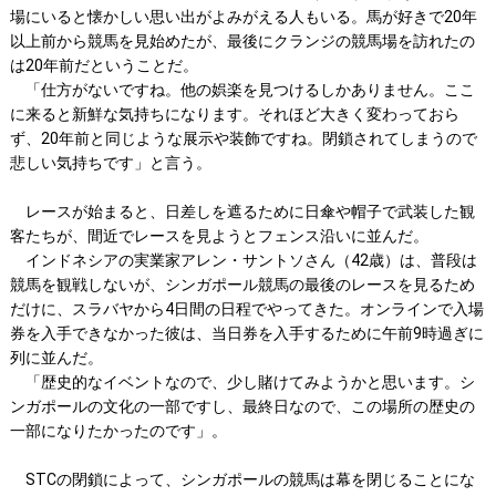
場にいると懐かしい思い出がよみがえる人もいる。馬が好きで20年
以上前から競馬を見始めたが、最後にクランジの競馬場を訪れたの
は20年前だということだ。
「仕方がないですね。他の娯楽を見つけるしかありません。ここ
に来ると新鮮な気持ちになります。それほど大きく変わっておら
ず、20年前と同じような展示や装飾ですね。閉鎖されてしまうので
悲しい気持ちです」と言う。
レースが始まると、日差しを遮るために日傘や帽子で武装した観
客たちが、間近でレースを見ようとフェンス沿いに並んだ。
インドネシアの実業家アレン・サントソさん（42歳）は、普段は
競馬を観戦しないが、シンガポール競馬の最後のレースを見るため
だけに、スラバヤから4日間の日程でやってきた。オンラインで入場
券を入手できなかった彼は、当日券を入手するために午前9時過ぎに
列に並んだ。
「歴史的なイベントなので、少し賭けてみようかと思います。シ
ンガポールの文化の一部ですし、最終日なので、この場所の歴史の
一部になりたかったのです」。
STCの閉鎖によって、シンガポールの競馬は幕を閉じることにな