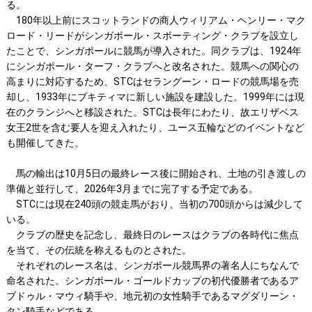
る。
180年以上前にスコットランドの商人ウィリアム・ヘンリー・マク
ロード・リードがシンガポール・スポーティング・クラブを設立し
たことで、シンガポールに競馬が導入された。同クラブは、1924年
にシンガポール・ターフ・クラブへと改名された。競馬への関心の
高まりに対応するため、STCはセラングーン・ロードの競馬場を売
却し、1933年にブキティマに新しい施設を建設した。1999年には現
在のクランジへと移設された。STCは長年にわたり、故エリザベス
女王2世を含む要人を迎え入れたり、ユース五輪などのイベントなど
も開催してきた。
馬の輸出は10月5日の最終レース後に開始され、土地の引き渡しの
準備と並行して、2026年3月までに完了する予定である。
STCには現在240頭の競走馬がおり、当初の700頭からは減少して
いる。
クラブの歴史を記念し、最終日のレースはクラブの各時代に焦点
を当て、その伝統を称えるものとされた。
それぞれのレース名は、シンガポール競馬界の著名人にちなんで
命名された。シンガポール・ゴールドカップの初代優勝者であるア
ブドゥル・マウィ騎手や、地元初の女性騎手であるマグダリーン・
タン騎手などである。