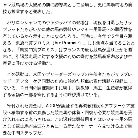
ャン競馬場の大観衆の前に誘導馬として登場し、更に馬場馬術の演
技も披露すると発表した。
パリロンシャンでのヴァジラバドの登場は、現役を引退したサラ
ブレッドたちがいかに他の馬術競技やレジャー用乗馬への順応性を
有しているかを示すことになるだろう。同時に、今年で５年目を迎
える「凱旋門賞プロミス（Arc Promise）」にも焦点を当てることと
なる。「凱旋門賞プロミス」はフランスで最も競馬が盛り上がる週
末に、引退競走馬に対する支援のための寄付を競馬産業内および生
産界に呼びかける活動だ。
この活動は、米国でブリーダーズカップの主催者たちがサラブレ
ッド・アフターケア同盟のために始めた類似の寄付活動を模範にし
ている。２日間の開催期間中に騎手、調教師、馬主、生産者が獲得
する金額の一部を寄付するように呼び掛けている。
寄付された資金は、ADDPが認証する再調教施設やアフターケア施
設へ移動する前の負傷した競走馬や休養・回復が必要な競走馬を受
け入れるのに充当される。この過程は競技用またはレジャー用の馬
として競走馬が生涯をともにする新たなオーナーを見つける上で重
要な中間ステップだ。