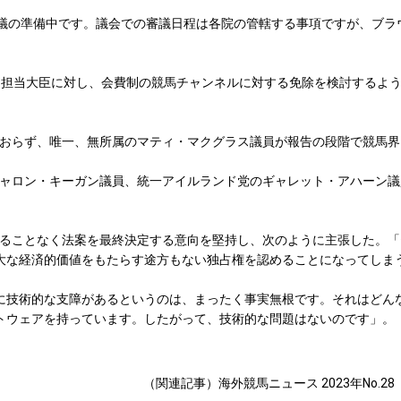
議の準備中です。議会での審議日程は各院の管轄する事項ですが、ブラ
担当大臣に対し、会費制の競馬チャンネルに対する免除を検討するよ
おらず、唯一、無所属のマティ・マクグラス議員が報告の段階で競馬界
ャロン・キーガン議員、統一アイルランド党のギャレット・アハーン議
ることなく法案を最終決定する意向を堅持し、次のように主張した。「
大な経済的価値をもたらす途方もない独占権を認めることになってしま
に技術的な支障があるというのは、まったく事実無根です。それはどん
トウェアを持っています。したがって、技術的な問題はないのです」。
（関連記事）海外競馬ニュース 2023年No.28