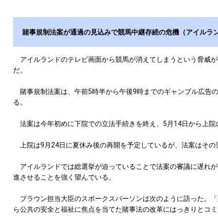
賭事規制法案が通過の見込みで競馬中継存続の危機（アイルラ
アイルランドのテレビ画面から競馬が消えてしまうという脅威が
だ。
賭事規制法案は、午前5時半から午後9時までのギャンブル広告の
る。
法案は今年初めに下院での立法手続きを終え、5月14日から上院
上院は9月24日に夏休み後の再開を予定しているが、法案はその
アイルランドでは総選挙が迫っていることで法案の審議に遅れが
進させることを強く望んでいる。
ブラウン担当大臣のスポークスパーソンは次のように語った。「
ら公共の安全と福祉に焦点を当てた賭事法の改革にはっきりとコミ