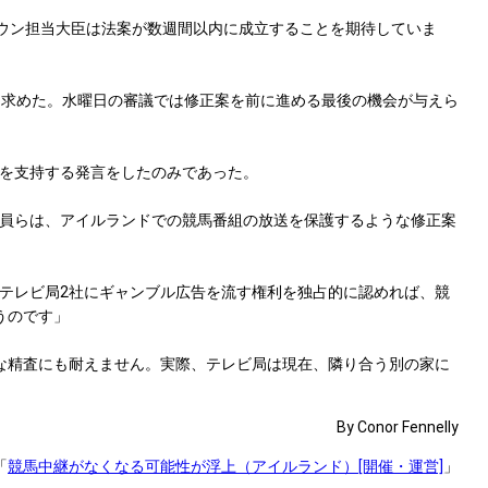
ウン担当大臣は法案が数週間以内に成立することを期待していま
う求めた。水曜日の審議では修正案を前に進める最後の機会が与えら
を支持する発言をしたのみであった。
員らは、アイルランドでの競馬番組の放送を保護するような修正案
テレビ局2社にギャンブル広告を流す権利を独占的に認めれば、競
うのです」
な精査にも耐えません。実際、テレビ局は現在、隣り合う別の家に
By Conor Fennelly
「
競馬中継がなくなる可能性が浮上（アイルランド）[開催・運営]
」