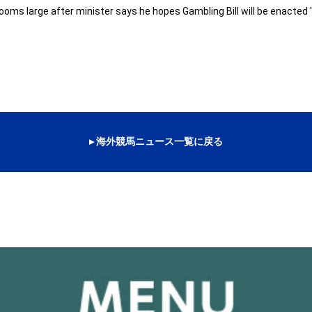
s large after minister says he hopes Gambling Bill will be enacted
▸ 海外競馬ニュース一覧に戻る