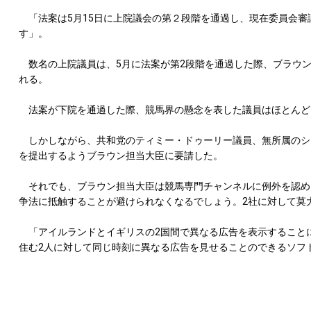
「法案は5月15日に上院議会の第２段階を通過し、現在委員会審
す」。
数名の上院議員は、5月に法案が第2段階を通過した際、ブラウン
れる。
法案が下院を通過した際、競馬界の懸念を表した議員はほとんど
しかしながら、共和党のティミー・ドゥーリー議員、無所属のシ
を提出するようブラウン担当大臣に要請した。
それでも、ブラウン担当大臣は競馬専門チャンネルに例外を認め
争法に抵触することが避けられなくなるでしょう。2社に対して莫
「アイルランドとイギリスの2国間で異なる広告を表示すること
住む2人に対して同じ時刻に異なる広告を見せることのできるソフ