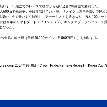
持され、15頭立てのレースで後方から追い込み2馬身差で勝利した。
600mで先頭争いを繰り広げていたが、リメイクは内ラチ沿いで経済
馬場の中央で勢いよく加速し、アナーキストを抜き去り、残り100メー
れには今年のリヤドダートスプリント（G3、キングアブドゥルアジーズ
走だった。
馬に輸送費［最低40,000米ドル（約560万円）］を補助する。
orse.com 2024年9月8日「Crown Pride, Remake Repeat in Korea Cup, 