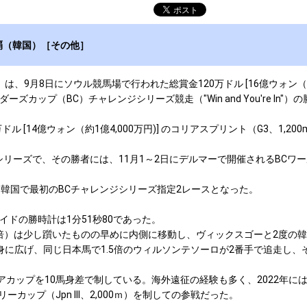
覇（韓国）［その他］
8日にソウル競馬場で行われた総賞金120万ドル [16億ウォン（約1億6
プ（BC）チャレンジシリーズ競走（"Win and You're In"）の
14億ウォン（約1億4,000万円)] のコリアスプリント（G3、1,200
リーズで、その勝者には、11月1～2日にデルマーで開催されるBCワ
韓国で最初のBCチャレンジシリーズ指定2レースとなった。
ドの勝時計は1分51秒80であった。
5倍）は少し躓いたものの早めに内側に移動し、ヴィックスゴーと2度の
身に広げ、同じ日本馬で1.5倍のウィルソンテソーロが2番手で追走し
カップを10馬身差で制している。海外遠征の経験も多く、2022年には
ップ（Jpn III、2,000ｍ）を制しての参戦だった。