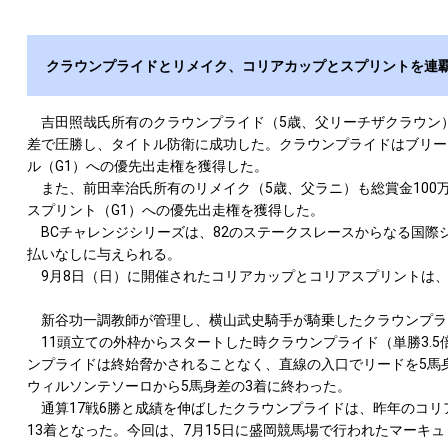
クラウンプライドとリメイク、コリアカップとスプリントを連
吉田照哉氏所有のクラウンプライド（5歳、父リーチザクラウン）は、9月
差で圧勝し、タイトル防衛に成功した。クラウンプライドはブリーダーズカッ
ル（G1）への優先出走権を獲得した。
また、前田幸治氏所有のリメイク（5歳、父ラニ）も総賞金100万ドル [
スプリント（G1）への優先出走権を獲得した。
BCチャレンジシリーズは、82のステークスレースからなる国際シ
払いなしに与えられる。
9月8日（日）に開催されたコリアカップとコリアスプリントは、
新谷功一調教師が管理し、横山武史騎手が騎乗したクラウンプライ
11頭立ての外枠からスタートした時クラウンプライド（単勝3.
ンプライドは終始脅かされることなく、直線の入口でリードを5馬
ウィルソンテソーロから5馬身差の3着に終わった。
通算17戦6勝と成績を伸ばしたクラウンプライドは、昨年のコリア
13着となった。今回は、7月15日に盛岡競馬場で行われたマーキュリーカ