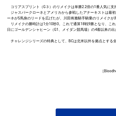
コリアスプリント（G３）のリメイクは単勝2.2倍の1番人気に支
ジャスパークローネとアメリカから参戦したアナーキストは最初の
ーネが5馬身のリードを広げたが、川田将雅騎手騎乗のリメイクが
リメイクの勝時計は1分10秒3。これで通算18戦9勝となり、こ
日にゴールデンシャヒーン（G1、メイダン競馬場）の4着以来の出
チャレンジシリーズの特典として、BCは北米以外を拠点とする全出走
［Bloodh