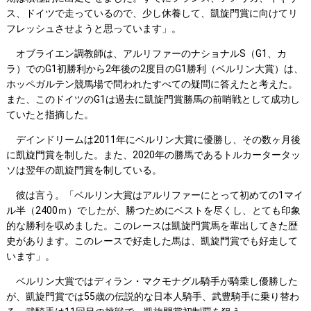
ス、ドイツで走っているので、少し休養して、凱旋門賞に向けてリ
フレッシュさせようと思っています」。
オブライエン調教師は、アルリファーのナショナルS（G1、カ
ラ）でのG1初勝利から2年後の2度目のG1勝利（ベルリン大賞）は、
ホッペガルテン競馬場で問われたすべての疑問に答えたと考えた。
また、このドイツのG1は過去に凱旋門賞勝馬の前哨戦として成功し
ていたと指摘した。
デインドリームは2011年にベルリン大賞に優勝し、その数ヶ月後
に凱旋門賞を制した。また、2020年の勝馬であるトルカータータッ
ソは翌年の凱旋門賞を制している。
彼は言う。「ベルリン大賞はアルリファーにとって初めての1マイ
ル半（2400ｍ）でしたが、勝つためにベストを尽くし、とても印象
的な勝利を収めました。このレースは凱旋門賞馬を輩出してきた歴
史があります。このレースで好走した馬は、凱旋門賞でも好走して
います」。
ベルリン大賞ではディラン・マクモナグル騎手が騎乗し優勝した
が、凱旋門賞では55歳の伝説的な日本人騎手、武豊騎手に乗り替わ