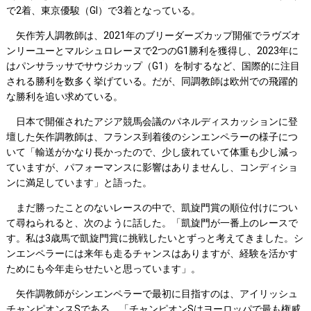
で2着、東京優駿（GⅠ）で3着となっている。
矢作芳人調教師は、2021年のブリーダーズカップ開催でラヴズオ
ンリーユーとマルシュロレーヌで2つのG1勝利を獲得し、2023年に
はパンサラッサでサウジカップ（G1）を制するなど、国際的に注目
される勝利を数多く挙げている。だが、同調教師は欧州での飛躍的
な勝利を追い求めている。
日本で開催されたアジア競馬会議のパネルディスカッションに登
壇した矢作調教師は、フランス到着後のシンエンペラーの様子につ
いて「輸送がかなり長かったので、少し疲れていて体重も少し減っ
ていますが、パフォーマンスに影響はありませんし、コンディショ
ンに満足しています」と語った。
まだ勝ったことのないレースの中で、凱旋門賞の順位付けについ
て尋ねられると、次のように話した。「凱旋門が一番上のレースで
す。私は3歳馬で凱旋門賞に挑戦したいとずっと考えてきました。シ
ンエンペラーには来年も走るチャンスはありますが、経験を活かす
ためにも今年走らせたいと思っています」。
矢作調教師がシンエンペラーで最初に目指すのは、アイリッシュ
チャンピオンスSである。「チャンピオンSはヨーロッパで最も権威