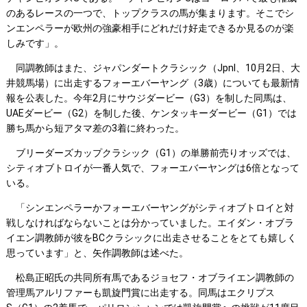
のあるレースの一つで、トップクラスの馬が集まります。そこでシ
ンエンペラーが欧州の強豪相手にどれだけ好走できるか見るのが楽
しみです」。
同調教師はまた、ジャパンダートクラシック（JpnⅠ、10月2日、大
井競馬場）に出走するフォーエバーヤング（3歳）についても最新情
報を公表した。今年2月にサウジダービー（G3）を制した同馬は、
UAEダービー（G2）を制した後、ケンタッキーダービー（G1）では
勝ち馬から短アタマ差の3着に終わった。
ブリーダーズカップクラシック（G1）の単勝前売りオッズでは、
シティオブトロイが一番人気で、フォーエバーヤングは6倍となって
いる。
「シンエンペラーかフォーエバーヤングがシティオブトロイと対
戦しなければならないことは分かっていました。エイダン・オブラ
イエン調教師が彼をBCクラシックに出走させることをとても嬉しく
思っています」と、矢作調教師は述べた。
松島正昭氏の共同所有馬であるジョセフ・オブライエン調教師の
管理馬アルリファーも凱旋門賞に出走する。同馬はエクリプス