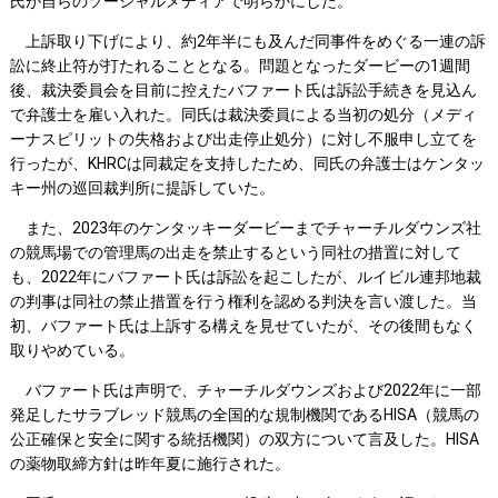
氏が自らのソーシャルメディアで明らかにした。
上訴取り下げにより、約2年半にも及んだ同事件をめぐる一連の訴
訟に終止符が打たれることとなる。問題となったダービーの1週間
後、裁決委員会を目前に控えたバファート氏は訴訟手続きを見込ん
で弁護士を雇い入れた。同氏は裁決委員による当初の処分（メディ
ーナスピリットの失格および出走停止処分）に対し不服申し立てを
行ったが、KHRCは同裁定を支持したため、同氏の弁護士はケンタッ
キー州の巡回裁判所に提訴していた。
また、2023年のケンタッキーダービーまでチャーチルダウンズ社
の競馬場での管理馬の出走を禁止するという同社の措置に対して
も、2022年にバファート氏は訴訟を起こしたが、ルイビル連邦地裁
の判事は同社の禁止措置を行う権利を認める判決を言い渡した。当
初、バファート氏は上訴する構えを見せていたが、その後間もなく
取りやめている。
バファート氏は声明で、チャーチルダウンズおよび2022年に一部
発足したサラブレッド競馬の全国的な規制機関であるHISA（競馬の
公正確保と安全に関する統括機関）の双方について言及した。HISA
の薬物取締方針は昨年夏に施行された。