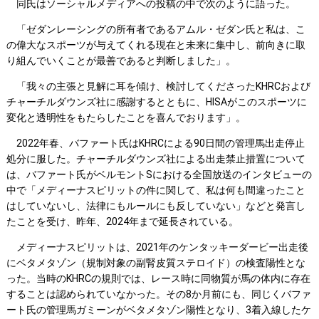
同氏はソーシャルメディアへの投稿の中で次のように語った。
「ゼダンレーシングの所有者であるアムル・ゼダン氏と私は、こ
の偉大なスポーツが与えてくれる現在と未来に集中し、前向きに取
り組んでいくことが最善であると判断しました」。
「我々の主張と見解に耳を傾け、検討してくださったKHRCおよび
チャーチルダウンズ社に感謝するとともに、HISAがこのスポーツに
変化と透明性をもたらしたことを喜んでおります」。
2022年春、バファート氏はKHRCによる90日間の管理馬出走停止
処分に服した。チャーチルダウンズ社による出走禁止措置について
は、バファート氏がベルモントSにおける全国放送のインタビューの
中で「メディーナスピリットの件に関して、私は何も間違ったこと
はしていないし、法律にもルールにも反していない」などと発言し
たことを受け、昨年、2024年まで延長されている。
メディーナスピリットは、2021年のケンタッキーダービー出走後
にベタメタゾン（規制対象の副腎皮質ステロイド）の検査陽性とな
った。当時のKHRCの規則では、レース時に同物質が馬の体内に存在
することは認められていなかった。その8か月前にも、同じくバファ
ート氏の管理馬ガミーンがベタメタゾン陽性となり、3着入線したケ