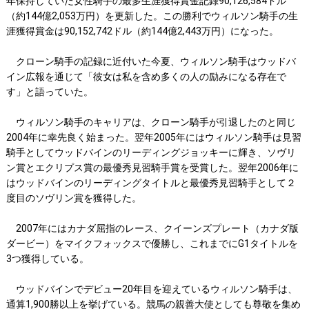
年保持していた女性騎手の最多生涯獲得賞金記録90,126,584ドル
（約144億2,053万円）を更新した。この勝利でウィルソン騎手の生
涯獲得賞金は90,152,742ドル（約144億2,443万円）になった。
クローン騎手の記録に近付いた今夏、ウィルソン騎手はウッドバ
イン広報を通じて「彼女は私を含め多くの人の励みになる存在で
す」と語っていた。
ウィルソン騎手のキャリアは、クローン騎手が引退したのと同じ
2004年に幸先良く始まった。翌年2005年にはウィルソン騎手は見習
騎手としてウッドバインのリーディングジョッキーに輝き、ソヴリ
ン賞とエクリプス賞の最優秀見習騎手賞を受賞した。翌年2006年に
はウッドバインのリーディングタイトルと最優秀見習騎手として２
度目のソヴリン賞を獲得した。
2007年にはカナダ屈指のレース、クイーンズプレート（カナダ版
ダービー）をマイクフォックスで優勝し、これまでにG1タイトルを
3つ獲得している。
ウッドバインでデビュー20年目を迎えているウィルソン騎手は、
通算1,900勝以上を挙げている。競馬の親善大使としても尊敬を集め