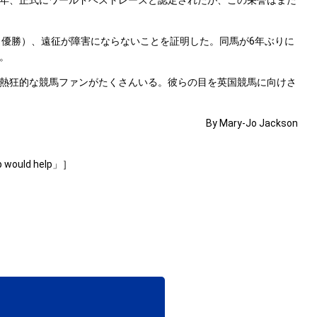
年、正式にワールドベストレースと認定されたが、この栄誉はまた
。
優勝）、遠征が障害にならないことを証明した。同馬が6年ぶりに
。
熱狂的な競馬ファンがたくさんいる。彼らの目を英国競馬に向けさ
By Mary-Jo Jackson
up would help」］