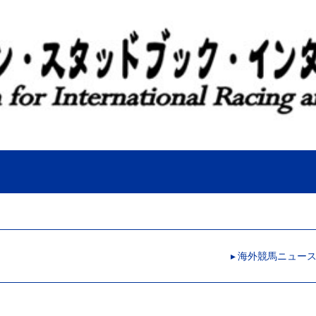
▸ 海外競馬ニュー