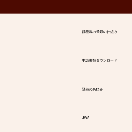
軽種馬の登録の仕組み
申請書類ダウンロード
登録のあゆみ
JWS