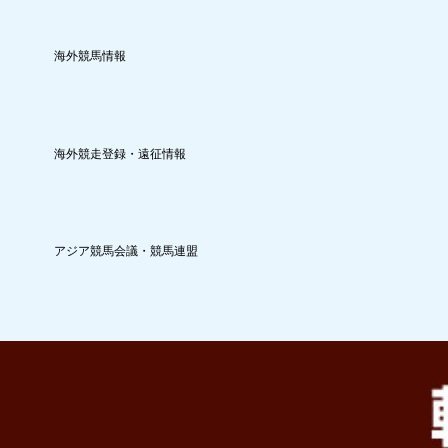
海外競馬情報
海外競走登録・遠征情報
アジア競馬会議・競馬連盟