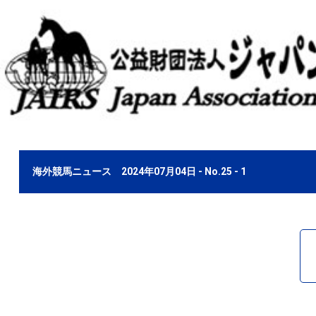
海外競馬ニュース 2024年07月04日 - No.25 - 1