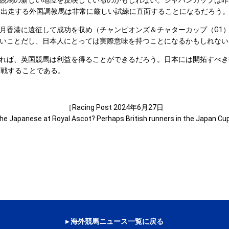
競馬の新しい地位を反映しているのかもしれない。ジャパンカップは昨
に出走する外国調教馬は非常に厳しい試練に直面することになるだろう
香港に遠征して成功を収め（チャンピオンズ＆チャターカップ（G1）
いことだし、日本人にとっては実際意味を持つことになるかもしれない
れば、英国競馬は利益を得ることができるだろう。日本には開拓すべき
参戦することである。
［Racing Post 2024年6月27日
he Japanese at Royal Ascot? Perhaps British runners in the Japan C
▸ 海外競馬ニュース一覧に戻る