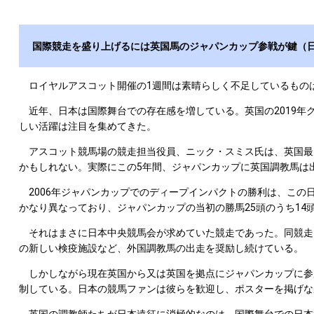
国際競走を盛り上げるには英国馬のジャパンカップ参戦が鍵（日
ロイヤルアスコット開催の1週間は素晴らしく不足しているもの
近年、日本は国際舞台での存在感を増している。英国の2019年
しい活躍は注目を集めてきた。
アスコット競馬場の競走担当役員、ニック・スミス氏は、英国最
かもしれない。実際にこの5年間、ジャパンカップに英国調教馬は
2006年ジャパンカップでのディープインパクトの勝利は、この
かなり異なっており、ジャパンカップの当初の勝馬25頭のうち14
それはまさに日本中央競馬会が求めていた競走であった。同競走
の新しい検疫施設など、外国調教馬の出走を奨励し続けている。
しかしながら現在英国から又は英国を拠点にジャパンカップに参加す
制している。日本の競馬ファンは彼らを歓迎し、ポスターを掲げな