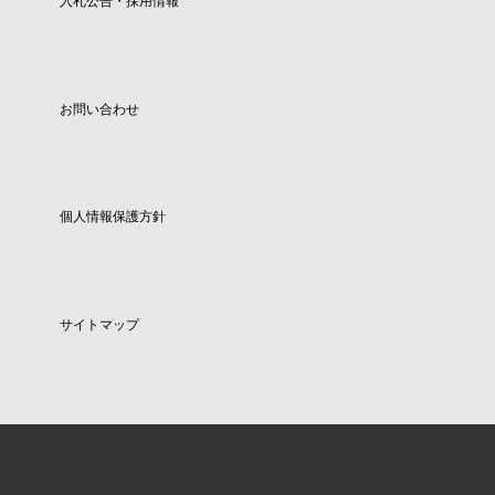
入札公告・採用情報
お問い合わせ
個人情報保護方針
サイトマップ