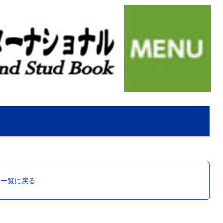
ス一覧に戻る