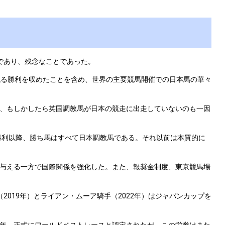
であり、残念なことであった。
残る勝利を収めたことを含め、世界の主要競馬開催での日本馬の華々
、もしかしたら英国調教馬が日本の競走に出走していないのも一因
勝利以降、勝ち馬はすべて日本調教馬である。それ以前は本質的に
与える一方で国際関係を強化した。また、報奨金制度、東京競馬場
19年）とライアン・ムーア騎手（2022年）はジャパンカップを