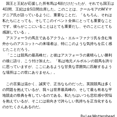
国王と王妃が応援した所有馬は4頭だけだったが、それでも国王は
4日間、王妃は全5日間出席した。このことは、クールモアのM.V.マ
グニア氏が語っているように、重要なことだ。「もちろん、それは
私たちにとっても、そしてこのイベント全体にとっても重要なこと
です。彼らがここにいることはとても重要だし、そのことにとても
感謝している」。
アスフォーラの馬主であるアクラム・エル＝ファクリ氏を含む海
外からのアスコットへの来場者は、特にこのような気持ちを広く感
じたことだろう。
「ここは競馬の最高峰だ」と彼はアスフォーラの素晴らしい勝利
の後に語り、こう付け加えた。 「私は地元メルボルンの競馬を誇り
に思っていますが、ここにあるような甘美な雰囲気に匹敵するよう
な場所はこの世にありません」。
この言葉は温かく、誠実で、正当なものだった。英国競馬は多く
の問題を抱えているが、我々は世界最高峰の、そして最も有名な平
地競走の祭典を有しているのである。私たちはいつも悲壮感や苦悩
を抱えているが、そこには前向きで誇らしい気持ちを正当化するも
のがたくさんあるのだ。
By Lee Mottershead