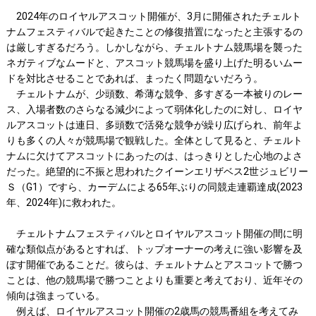
2024年のロイヤルアスコット開催が、3月に開催されたチェルト
ナムフェスティバルで起きたことの修復措置になったと主張するの
は厳しすぎるだろう。しかしながら、チェルトナム競馬場を襲った
ネガティブなムードと、アスコット競馬場を盛り上げた明るいムー
ドを対比させることであれば、まったく問題ないだろう。
チェルトナムが、少頭数、希薄な競争、多すぎる一本被りのレー
ス、入場者数のさらなる減少によって弱体化したのに対し、ロイヤ
ルアスコットは連日、多頭数で活発な競争が繰り広げられ、前年よ
りも多くの人々が競馬場で観戦した。全体として見ると、チェルト
ナムに欠けてアスコットにあったのは、はっきりとした心地のよさ
だった。絶望的に不振と思われたクイーンエリザベス2世ジュビリー
Ｓ（G1）ですら、カーデムによる65年ぶりの同競走連覇達成(2023
年、2024年)に救われた。
チェルトナムフェスティバルとロイヤルアスコット開催の間に明
確な類似点があるとすれば、トップオーナーの考えに強い影響を及
ぼす開催であることだ。彼らは、チェルトナムとアスコットで勝つ
ことは、他の競馬場で勝つことよりも重要と考えており、近年その
傾向は強まっている。
例えば、ロイヤルアスコット開催の2歳馬の競馬番組を考えてみ