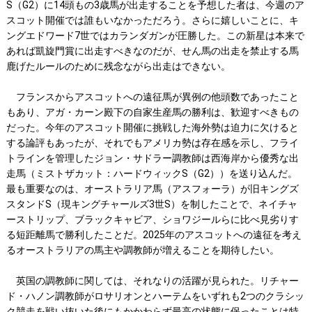
S（G2）に14頭もの3歳馬が出走することを予想した者は、今週のア
スコット開催では誰もいなかっただろう。さらに嬉しいことに、キ
ングエドワード7世ではカランダガンが圧勝した。この新星は本来で
あれば凱旋門賞に出走すべきなのだが、せん馬の出走を禁止する馬
鹿げたルールのために残念ながら出走はできない。
フランスからアスコットへの遠征馬が異例の他頭数であったこと
もあり、アガ・カーン殿下の自家生産馬の勝利は、歓迎すべきもの
だった。今年のアスコット開催に挑戦した海外勢は迫力に欠けると
する論評もあったが、それでもアメリカ勢は存在感を示し、フライ
トラインを管理したジョン・サドラー調教師は西海岸から優秀な出
走馬（ミストザカット：ハードウィックS（G2））を送り込んだ。
最も重要なのは、オーストラリア馬（アスフォーラ）が旧キングズ
スタンドS（現キングチャールズ3世S）を制したことで、ネイチャ
ーストリップ、ブラックキャビア、ショワジールらに比べ見劣りす
る短距離馬で勝利したことだ。2025年のアスコットへの遠征を考え
るオーストラリアの馬主や調教師が増えることを期待したい。
英国の調教師に関しては、それなりの活躍が見られた。リチャー
ド・ハノン調教師がロサリオンとハーテムをいずれも2つのクラシッ
ク競走を戦い抜いた後にもかかわらず最高の状態に保ったことは特