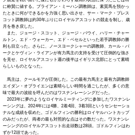
に称賛に値する。ブライアン・ミーハン調教師は、素質馬を預かっ
たときに何ができるかを力強く思い出させ、サー・マーク・プレス
コット調教師は約30年ぶりにロイヤルアスコットの競走を制し、歳
月を巻き戻した。
また、ジョージ・スコット、ジョージ・バウイ、ハリー・チャー
ルトン、エド・ウォーカー、エド・ベセルといった若手調教師の勝
利も目立った。さらに、ノースヨークシャーの調教師、カール・バ
ークとケヴィン・ライアンが有力馬主の支持を受けて圧倒的な強さ
を見せ、ロイヤルアスコット週の後半はイギリス北部にとって素晴
らしいものとなった。
馬主は、クールモアが圧倒した。この最有力馬主と最有力調教師
エイダン・オブライエンは素晴らしい時間を過ごしたが、多くの意
味で最大の波紋を呼んだのはワスナンレーシングだった。
2023年に夢のようなロイヤルミーティングに参加したワスナンレ
ーシングは、2024年には4勝、2着4回、3着3回というセンセーショ
ナルな成績を収めた。ゴドルフィンの勝利はロイヤルハントカップ
のみだったが、両者の最も対照的な点はその数だった。ワスナンレ
ーシングのロイヤルアスコット出走頭数は28頭。ゴドルフィンはわ
ずか12頭であった。