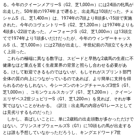
る。今年のクイーンメアリーS（G2、芝1,000ｍ）には24頭の牝馬が
出走した。50年前の1974年まで遡ると、出走馬は10頭だった。チェ
シャムS（L、芝1,400ｍ）は、1974年の7頭より8頭多い15頭で実施
された。今年のコヴェントリーS（G2、芝1,200ｍ）は1974年よりも
4頭多い22頭であった。ノーフォークS（G2、芝1,000ｍ）は13頭立
てで1974年より1頭多いだけだったが、今年のウィンザーキャッス
ルS（L、芝1,000ｍ）には27頭が出走し、半世紀前の7頭立てを大き
く上回った。
これらの極端に異なる数字は、スピードと早熟な2歳馬の生産に不
健康なほど重点を置く生産業界の背景と照らし合わせる必要があ
る。けして歓迎できるものではないが、もしそれがスプリント部門
全体の質の向上につながっているのであれば、より簡単に支持を得
られるのかもしれない。今シーズンのキングチャールズ3世S（G1、
芝1,000ｍ）、コモンウェルスカップ（G1、芝1,200ｍ）、クイーン
エリザベス2世ジュビリーS（G1、芝1,200ｍ）を見れば、それが事
実ではないことがわかる。（訳注：出走馬の内容がG1レースとして
は見劣りするものだった）
しかし、喜ばしいことに、単に2歳戦の出走頭数が多かっただけで
はない。プリンスオブウェールズS（G1）に10頭もの馬が出走する
とは誰も予想していなかっただろうし、キングエドワード7世